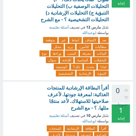
إجابة
التحليلات الوصفية ب) التحليلات
التنبؤية ج) التحليلات الإرشادية د)
التحليلات التشخيصية ؟ - مع الشرح
مارس 12
سُئل
في تصنيف
أسئلة تعليمية
بواسطة
ابوعبدالله
بعد
اكتشاف
أنماط
غير
متوقعة
مطالبات
التأمين،
يريد
محلل
البيانات
معرفة
السبب
وراءها
نوع
التحليلات
المناسبة
للإجابة
سؤال
لماذا
يحدث
ذلك؟
الوصفية
التنبؤية
الإرشادية
التشخيصية
أقرأ البطاقة الإرشادية للمنتجات
0
الغذائية: لمعرفة جودتها. لأعرف
صلاحيتها للاستهلاك. لأعد منتجًا
تصويتات
مثلها. ؟ - مع الشرح
1
مارس 10
سُئل
في تصنيف
أسئلة تعليمية
إجابة
بواسطة
ابوعبدالله
أقرأ
البطاقة
الإرشادية
للمنتجات
الغذائية
لمعرفة
جودتها
لأعرف