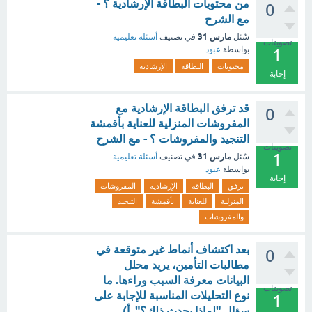
من محتويات البطاقة الإرشادية ؟ -
0
مع الشرح
مارس 31
سُئل
في تصنيف
أسئلة تعليمية
تصويتات
بواسطة
عبود
1
محتويات
البطاقة
الإرشادية
إجابة
قد ترفق البطاقة الإرشادية مع
0
المفروشات المنزلية للعناية بأقمشة
التنجيد والمفروشات ؟ - مع الشرح
تصويتات
1
مارس 31
سُئل
في تصنيف
أسئلة تعليمية
بواسطة
عبود
إجابة
ترفق
البطاقة
الإرشادية
المفروشات
المنزلية
للعناية
بأقمشة
التنجيد
والمفروشات
بعد اكتشاف أنماط غير متوقعة في
0
مطالبات التأمين، يريد محلل
البيانات معرفة السبب وراءها. ما
تصويتات
نوع التحليلات المناسبة للإجابة على
1
سؤال "لماذا يحدث ذلك؟" أ)