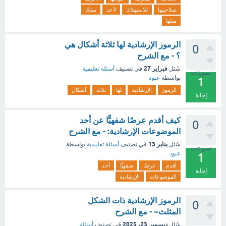
صلاحيتها
للاستهلاك
لأعد
منتجًا
مثلها
الرموز الإرشادية لها ثلاثة أشكال هي
0
؟ - مع الشرح
فبراير 27
سُئل
في تصنيف
أسئلة تعليمية
تصويتات
بواسطة
عبود
1
الرموز
الإرشادية
لها
ثلاثة
أشكال
إجابة
كيف أقدم عرضًا شفهيًّا عن أحد
0
الموضوعات الإرشادية: - مع الشرح
يناير 13
سُئل
في تصنيف
أسئلة تعليمية
بواسطة
تصويتات
عبود
1
أقدم
عرضًا
شفهيًّا
أحد
إجابة
الموضوعات
الإرشادية
الرموز الإرشادية ذات الشكل
0
المثلث~ - مع الشرح
ديسمبر 23، 2025
سُئل
في تصنيف
أسئلة