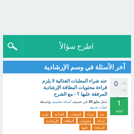
اطرح سؤالاً
آخر الأسئلة في وسم الإرشادية
عند شراء المعلبات الغذائية لا يلزم
0
قراءة محتويات البطاقة الإرشادية
المرفقة عليها ؟ - مع الشرح
تصويتات
1
مايو 20
سُئل
في تصنيف
أسئلة تعليمية
بواسطة
جواب سريع
إجابة
عند
شراء
المعلبات
الغذائية
يلزم
قراءة
محتويات
البطاقة
الإرشادية
المرفقة
عليها