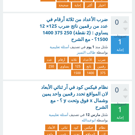
اختيار
أكثر
إجابة
صحيحة
ضرب الأعداد من ثلاثة أرقام في
0
عدد من رقمين ناتج ضرب 125× 12
يساوي : (2 نقطة) 250 375 1400
تصويتات
1500؟ - مع الشرح
1
1 يوم
سُئل
منذ
في تصنيف
أسئلة تعليمية
إجابة
بواسطة
طالب التميز
ضرب
الأعداد
ثلاثة
أرقام
عدد
رقمين
ناتج
125
يساوي
250
1500
1400
375
نظام فيكس كود في آر ثنائي الأبعاد
0
لان المواقع تحدد رقمين واحد يمين
وشمال x فوق وتحت y ؟ - مع
تصويتات
الشرح
1
مارس 12
سُئل
في تصنيف
أسئلة تعليمية
إجابة
بواسطة
ابوعبدالله
نظام
فيكس
كود
ثنائي
الأبعاد
لان
المواقع
تحدد
رقمين
واحد