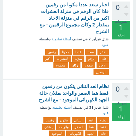
اختار سعد عددا مكونا من رقمين
0
فاذا كان الرقم في منزلة العشرات
اكبر من الرقم في منزلة الاحاد
تصويتات
بمقدار 2 وكان مجموع الرقمين - مع
1
الشرح
إجابة
فبراير 7
سُئل
في تصنيف
أسئلة تعليمية
بواسطة
عبود
اختار
سعد
عددا
مكونا
رقمين
فاذا
الرقم
منزلة
العشرات
اكبر
الاحاد
بمقدار
وكان
مجموع
الرقمين
نظام العد الثنائى يتكون من رقمين
0
فقط هما الصفر والواحد يمثلان حالة
الجهد الكهربائى الموجود - مع الشرح
تصويتات
1
يناير 31
سُئل
في تصنيف
أسئلة تعليمية
بواسطة
عبود
إجابة
نظام
العد
الثنائى
يتكون
رقمين
فقط
هما
الصفر
والواحد
يمثلان
حالة
الجهد
الكهربائى
الموجود