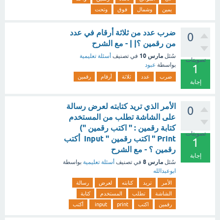
يمين
وشمال
فوق
وتحت
ضرب عدد من ثلاثة أرقام في عدد
0
من رقمين ؟| | - مع الشرح
مارس 10
سُئل
في تصنيف
أسئلة تعليمية
تصويتات
بواسطة
عبود
1
ضرب
عدد
ثلاثة
أرقام
رقمين
إجابة
الأمر الذي تريد كتابته لعرض رسالة
0
على الشاشة تطلب من المستخدم
كتابة رقمين : " اكتب رقمين ")
تصويتات
Print " اكتب رقمين " Input أكتب
1
رقمين ؟ - مع الشرح
إجابة
مارس 8
سُئل
في تصنيف
أسئلة تعليمية
بواسطة
ابوعبدالله
الأمر
تريد
كتابته
لعرض
رسالة
الشاشة
تطلب
المستخدم
كتابة
رقمين
اكتب
print
input
أكتب