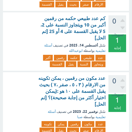
الارقام
صفر
بحيث
يقبل
القسمة
كم عدد طبيعي حكمه من رقمين
0
أكبر من 10 ويتجاوز النسبة على 2،
5 لا يقبل القسمة على 4 أو 25 [تم
تصويتات
الحل]
1
أغسطس 14، 2025
سُئل
في تصنيف
أسئلة
إجابة
تعليمية
بواسطة
ابوعبدالله
عدد
طبيعي
حكمه
رقمين
أكبر
ويتجاوز
النسبة
يقبل
القسمة
عدد مكون من رقمين ، يمكن تكوينه
0
من الارقام ( ۳ ، ٥ ، صفر ،۷ ) بحيث
يقبل القسمة على ١٠ هو :(يمكن
تصويتات
اختيار أكثر من إجابة صحيحة)؟ [تم
1
الحل]
إجابة
نوفمبر 22، 2023
سُئل
في تصنيف
أسئلة
تعليمية
بواسطة
صبا
عدد
مكون
رقمين
يمكن
تكوينه
الارقام
صفر
بحيث
يقبل
القسمة