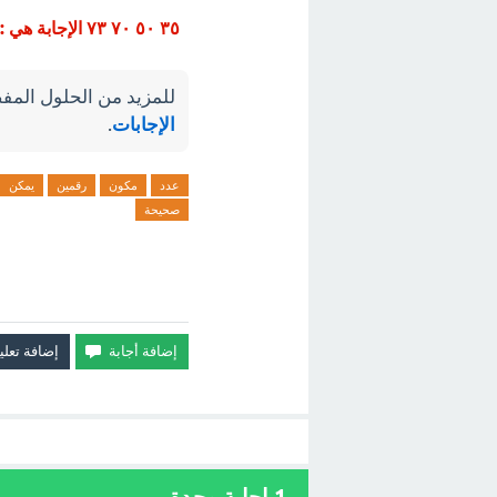
٣٥ ٥٠ ٧٠ ٧٣ الإجابة هي : ٥٠ ٧٠
للمزيد من الحلول المفص
الإجابات
.
عدد
مكون
رقمين
يمكن
صحيحة