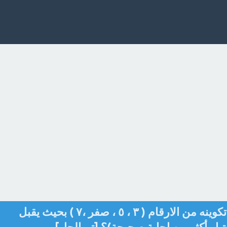
عدد مكون من رقمين ، يمكن تكوينه من الارقام ( ۳ ، ٥ ، صفر ،۷ ) بحيث يقبل