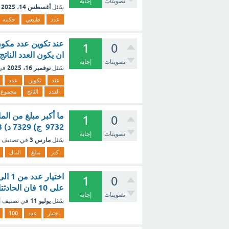
تصويتات
إجابة
أغسطس 14، 2025
سُئل
عدد
طبيعي
حكمه
1
0
ان يكون العدد الناتج مجمو
تصويتات
إجابة
نوفمبر 16، 2025
سُئل
في
عند
تكوين
عدد
العدد
الناتج
مجموع
1
0
9732 ج) 7329 د) 2793 ؟ - مع الشرح
تصويتات
إجابة
مارس 3
سُئل
في تصنيف
أكبر
مبلغ
المال
1
0
على 10 فان الحادثتان ؟ - مع الشرح
تصويتات
إجابة
يوليو 11
سُئل
في تصنيف
أ
اختيار
عدد
100