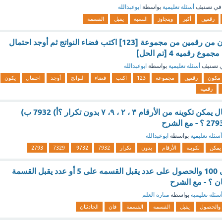
في تصنيف
أسئلة تعليمية
بواسطة
ابوعبدالله
رقمين
أكبر
ويتجاوز
النسبة
يقبل
القسمة
عند تكوين عدد مكون من رقمين من مجموعة [123] اكتب فضاء النواتج ثم أوجد احتمال
ع رقميه 4 [تم الحل]
 تصنيف
أسئلة تعليمية
بواسطة
ابوعبدالله
مكون
رقمين
مجموعة
123
اكتب
فضاء
النواتج
أوجد
احتمال
يكون
رقميه
ما أكبر مبلغ من المال يمكن تكوينه من الأرقام ۳ ، ۲ ، ۹، ۷ بدون تكرار ؟أ) 7932 ب)
أسئلة تعليمية
بواسطة
ابوعبدالله
يمكن
تكوينه
الأرقام
بدون
تكرار
7932
9732
7329
2793
اختيار عدد من 1 الى 100 والحصول على عدد يقبل القسمه على 5 أو عدد يقبل القسمة
سئلة تعليمية
بواسطة
منارة العلم
والحصول
يقبل
القسمه
القسمة
فان
الحادثتان