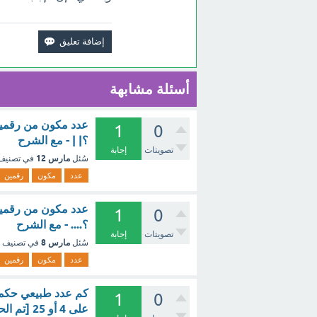
أسئلة مشابهة
1
0
؟| | - مع الشرح
تصويتات
إجابة
مارس 12
سُئل
في تصني
عدد
مكون
رقمين
1
0
؟.... - مع الشرح
تصويتات
إجابة
مارس 8
سُئل
في تصنيف
عدد
مكون
رقمين
1
0
على 4 أو 25 [تم الحل]