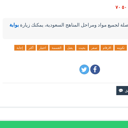
لة لجميع مواد ومراحل المناهج السعودية، يمكنك زيارة
بوابة
تكوينه
الارقام
صفر
بحيث
يقبل
القسمة
اختيار
أكثر
إجابة