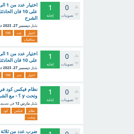
1
0
تصويتات
إجابة
الشرح
ديسمبر 27، 2025
سُئل
في
اختيار
عدد
100
متنافيتان
1
0
على 10 فان الحادثتان - مع الشرح
تصويتات
إجابة
ديسمبر 27، 2025
سُئل
في
اختيار
عدد
100
1
0
وتحت y ؟ - مع الشرح
تصويتات
إجابة
مارس 12
سُئل
في تصني
نظام
فيكس
كود
وتحت
ضرب عدد من ثلاثة أ