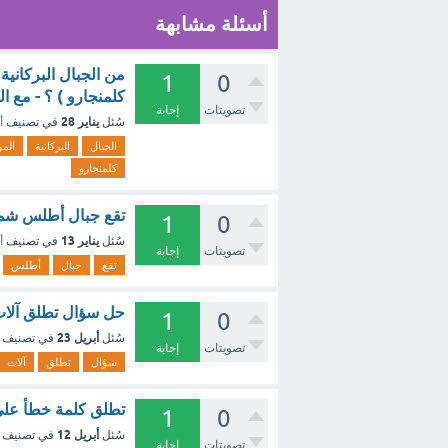
أسئلة مشابهة
من الجبال البركانية
1
0
كلمنجارو ) ؟ - مع ا
تصويتات
إجابة
يناير 28
سُئل
في تصنيف
أ
الجبال
البركانية
الم
كلمنجارو
تقع جبال أطلس شم
1
0
يناير 13
سُئل
في تصنيف
أ
تصويتات
إجابة
تقع
جبال
أطلس
حل سؤال تطلق آلات 
1
0
أبريل 23
سُئل
في تصنيف
تصويتات
إجابة
سؤال
تطلق
آلات
تطلق كلمة خطأ على
1
0
أبريل 12
سُئل
في تصنيف
تصويتات
إجابة