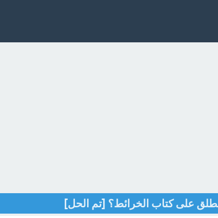
طلق على كتاب الخرائط؟ [تم الحل]