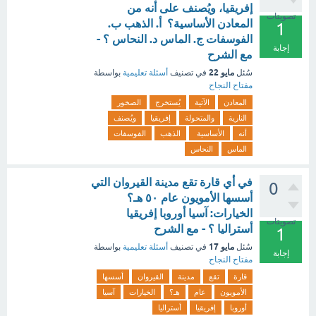
إفريقيا، ويُصنف على أنه من
تصويتات
المعادن الأساسية؟ أ. الذهب ب.
1
الفوسفات ج. الماس د. النحاس ؟ -
إجابة
مع الشرح
مايو 22
سُئل
في تصنيف
أسئلة تعليمية
بواسطة
مفتاح النجاح
المعادن
الآتية
يُستخرج
الصخور
النارية
والمتحولة
إفريقيا
ويُصنف
أنه
الأساسية
الذهب
الفوسفات
الماس
النحاس
في أي قارة تقع مدينة القيروان التي
0
أسسها الأمويون عام ٥٠ هـ؟
الخيارات: آسيا أوروبا إفريقيا
تصويتات
أستراليا ؟ - مع الشرح
1
مايو 17
سُئل
في تصنيف
أسئلة تعليمية
بواسطة
إجابة
مفتاح النجاح
قارة
تقع
مدينة
القيروان
أسسها
الأمويون
عام
هـ؟
الخيارات
آسيا
أوروبا
إفريقيا
أستراليا