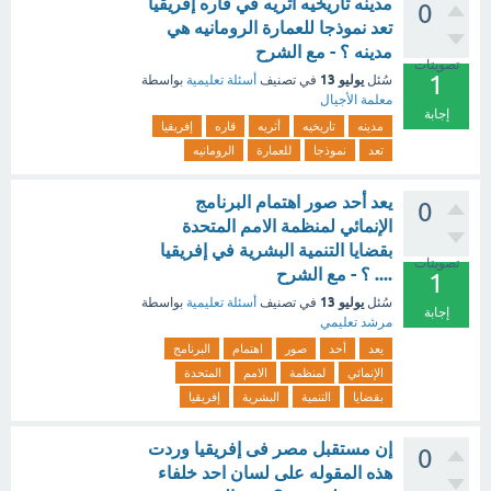
مدينه تاريخيه أثريه في قاره إفريقيا
0
تعد نموذجا للعمارة الرومانيه هي
مدينه ؟ - مع الشرح
تصويتات
1
يوليو 13
سُئل
في تصنيف
أسئلة تعليمية
بواسطة
معلمة الأجيال
إجابة
مدينه
تاريخيه
أثريه
قاره
إفريقيا
تعد
نموذجا
للعمارة
الرومانيه
يعد أحد صور اهتمام البرنامج
0
الإنمائي لمنظمة الامم المتحدة
بقضايا التنمية البشرية في إفريقيا
تصويتات
.... ؟ - مع الشرح
1
يوليو 13
سُئل
في تصنيف
أسئلة تعليمية
بواسطة
إجابة
مرشد تعليمي
يعد
أحد
صور
اهتمام
البرنامج
الإنمائي
لمنظمة
الامم
المتحدة
بقضايا
التنمية
البشرية
إفريقيا
إن مستقبل مصر فى إفريقيا وردت
0
هذه المقوله على لسان احد خلفاء