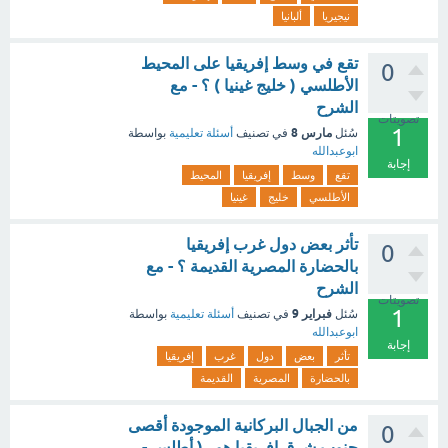
نيجيريا
ألبانيا
تقع في وسط إفريقيا على المحيط
0
الأطلسي ( خليج غينيا ) ؟ - مع
الشرح
تصويتات
1
مارس 8
سُئل
في تصنيف
أسئلة تعليمية
بواسطة
ابوعبدالله
إجابة
تقع
وسط
إفريقيا
المحيط
الأطلسي
خليج
غينيا
تأثر بعض دول غرب إفريقيا
0
بالحضارة المصرية القديمة ؟ - مع
الشرح
تصويتات
1
فبراير 9
سُئل
في تصنيف
أسئلة تعليمية
بواسطة
ابوعبدالله
إجابة
تأثر
بعض
دول
غرب
إفريقيا
بالحضارة
المصرية
القديمة
من الجبال البركانية الموجودة أقصى
0
جنوب شرق إفريقيا هو...( أطلس -