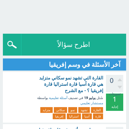
اطرح سؤالاً
آخر الأسئلة في وسم إفريقيا
القارة التي تشهد نمو سكاني متزايد
0
هي قارة آسيا قارة استراليا قارة
إفريقيا ؟ - مع الشرح
تصويتات
1
يوليو 19
سُئل
في تصنيف
أسئلة تعليمية
بواسطة
مستشار تعليمي
إجابة
القارة
تشهد
نمو
سكاني
متزايد
قارة
آسيا
استراليا
إفريقيا