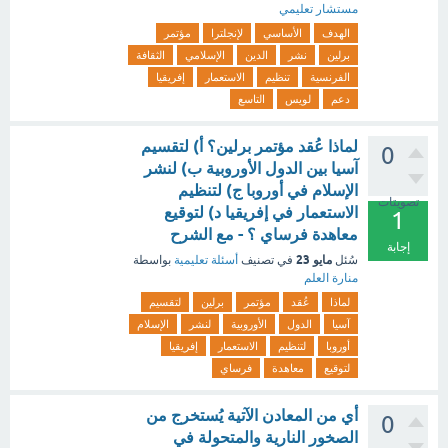
مستشار تعليمي
الهدف
الأساسي
لإنجلترا
مؤتمر
برلين
نشر
الدين
الإسلامي
الثقافة
الفرنسية
تنظيم
الاستعمار
إفريقيا
دعم
لويس
التاسع
لماذا عُقد مؤتمر برلين؟ أ) لتقسيم
0
آسيا بين الدول الأوروبية ب) لنشر
الإسلام في أوروبا ج) لتنظيم
تصويتات
الاستعمار في إفريقيا د) لتوقيع
1
معاهدة فرساي ؟ - مع الشرح
إجابة
مايو 23
سُئل
في تصنيف
أسئلة تعليمية
بواسطة
منارة العلم
لماذا
عُقد
مؤتمر
برلين
لتقسيم
آسيا
الدول
الأوروبية
لنشر
الإسلام
أوروبا
لتنظيم
الاستعمار
إفريقيا
لتوقيع
معاهدة
فرساي
أي من المعادن الآتية يُستخرج من
0
الصخور النارية والمتحولة في