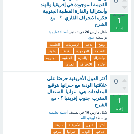
0
القديمة الموجودة في إفريقيا والهند
وأستراليا والقارة القطبية الجنوبية
تصويتات
فكرة الانجراف القاري. ؟ - مع
1
الشرح
إجابة
مارس 26
سُئل
في تصنيف
أسئلة تعليمية
بواسطة
عبود
وضح
تدعم
الرسوبيات
الجليدية
القديمة
الموجودة
إفريقيا
والهند
وأستراليا
والقارة
القطبية
الجنوبية
فكرة
الانجراف
القاري
أكثر الدول الأفريقية حرصًا على
0
علاقتها الودية مع جيرانها بتوقيع
المعاهدات هي: تنزانيا السنغال
تصويتات
المغرب جنوب إفريقيا ؟ - مع
1
الشرح
إجابة
مارس 16
سُئل
في تصنيف
أسئلة تعليمية
بواسطة
ابوعبدالله
أكثر
الدول
الأفريقية
حرصًا
علاقتها
الودية
جيرانها
بتوقيع