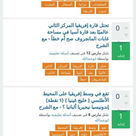
المعاهدات
تنزانيا
السنغال
المغرب
جنوب
إفريقيا
تحتل قارة إفريقيا المركز الثاني
0
عالميًا بعد قارة آسيا في مساحة
غابات المانجروف صح أم خطأ - مع
تصويتات
الشرح
1
مارس 12
سُئل
في تصنيف
أسئلة تعليمية
إجابة
بواسطة
ابوعبدالله
تحتل
قارة
إفريقيا
المركز
الثاني
عالميًا
بعد
آسيا
مساحة
غابات
المانجروف
خطأ
تقع في وسط إفريقيا على المحيط
0
الأطلسي ( خليج غينيا ) (1 نقطة)
إندونيسيا نيجيريا ألبانيا ؟ - مع الشرح
تصويتات
1
مارس 8
سُئل
في تصنيف
أسئلة تعليمية
بواسطة
ابوعبدالله
إجابة
تقع
وسط
إفريقيا
المحيط
الأطلسي
خليج
غينيا
إندونيسيا