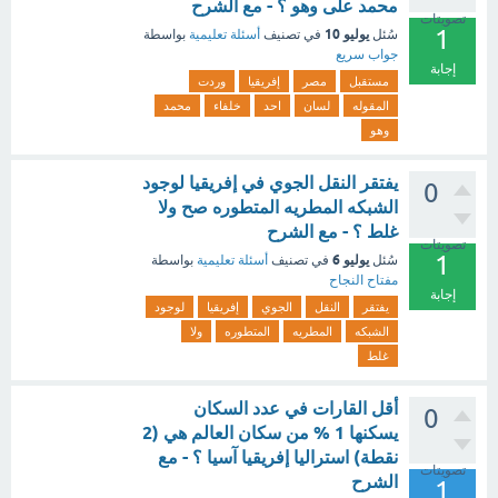
محمد على وهو ؟ - مع الشرح
تصويتات
1
يوليو 10
سُئل
في تصنيف
أسئلة تعليمية
بواسطة
جواب سريع
إجابة
مستقبل
مصر
إفريقيا
وردت
المقوله
لسان
احد
خلفاء
محمد
وهو
يفتقر النقل الجوي في إفريقيا لوجود
0
الشبكه المطريه المتطوره صح ولا
غلط ؟ - مع الشرح
تصويتات
1
يوليو 6
سُئل
في تصنيف
أسئلة تعليمية
بواسطة
مفتاح النجاح
إجابة
يفتقر
النقل
الجوي
إفريقيا
لوجود
الشبكه
المطريه
المتطوره
ولا
غلط
أقل القارات في عدد السكان
0
يسكنها 1 % من سكان العالم هي (2
نقطة) استراليا إفريقيا آسيا ؟ - مع
تصويتات
الشرح
1