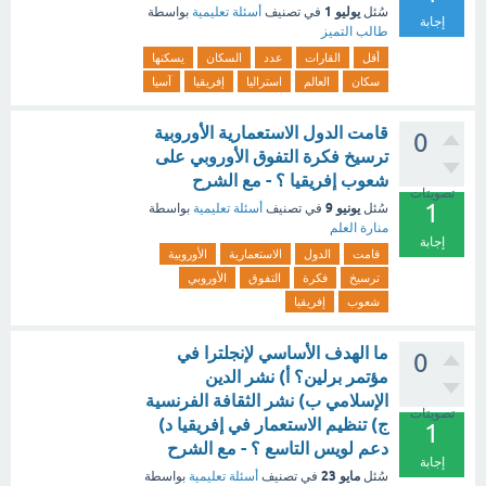
يوليو 1
سُئل
في تصنيف
أسئلة تعليمية
بواسطة
إجابة
طالب التميز
أقل
القارات
عدد
السكان
يسكنها
سكان
العالم
استراليا
إفريقيا
آسيا
قامت الدول الاستعمارية الأوروبية
0
ترسيخ فكرة التفوق الأوروبي على
شعوب إفريقيا ؟ - مع الشرح
تصويتات
1
يونيو 9
سُئل
في تصنيف
أسئلة تعليمية
بواسطة
منارة العلم
إجابة
قامت
الدول
الاستعمارية
الأوروبية
ترسيخ
فكرة
التفوق
الأوروبي
شعوب
إفريقيا
ما الهدف الأساسي لإنجلترا في
0
مؤتمر برلين؟ أ) نشر الدين
الإسلامي ب) نشر الثقافة الفرنسية
تصويتات
ج) تنظيم الاستعمار في إفريقيا د)
1
دعم لويس التاسع ؟ - مع الشرح
إجابة
مايو 23
سُئل
في تصنيف
أسئلة تعليمية
بواسطة