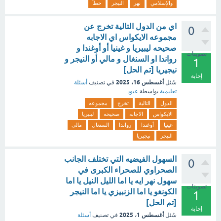
والإسلامي
نهر
النيجر
خطأ
اي من الدول التالية تخرج عن
0
مجموعه الايكواس اي الاجابه
صحيحه ليبيريا و غينيا أو أوغندا و
تصويتات
رواندا او السنغال و مالي أو النيجر و
1
نيجيريا [تم الحل]
إجابة
أغسطس 16، 2025
سُئل
في تصنيف
أسئلة
تعليمية
بواسطة
عبود
الدول
التالية
تخرج
مجموعه
الايكواس
الاجابه
صحيحه
ليبيريا
غينيا
أوغندا
رواندا
السنغال
مالي
النيجر
نيجيريا
السهول الفيضيه التي تختلف الجانب
0
الصحراوي للصحراء الكبرى في
سهول نهر ايه يا اما الليل النيل يا اما
تصويتات
الكونغو يا اما الزنبيزي يا اما النيجر
1
[تم الحل]
إجابة
أغسطس 1، 2025
سُئل
في تصنيف
أسئلة