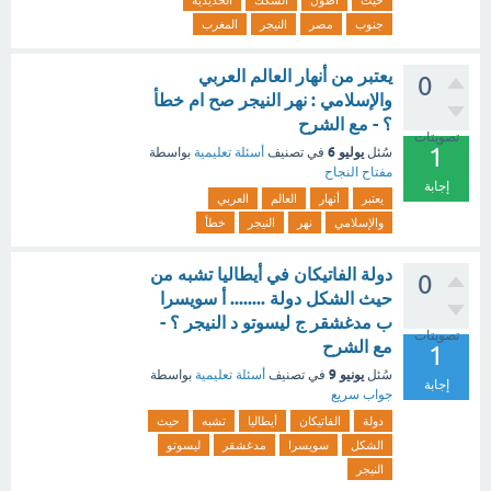
حيث
اطول
السكك
الحديدية
جنوب
مصر
النيجر
المغرب
يعتبر من أنهار العالم العربي
0
والإسلامي : نهر النيجر صح ام خطأ
؟ - مع الشرح
تصويتات
1
يوليو 6
سُئل
في تصنيف
أسئلة تعليمية
بواسطة
مفتاح النجاح
إجابة
يعتبر
أنهار
العالم
العربي
والإسلامي
نهر
النيجر
خطأ
دولة الفاتيكان في أيطاليا تشبه من
0
حيث الشكل دولة ........ أ سويسرا
ب مدغشقر ج ليسوتو د النيجر ؟ -
تصويتات
مع الشرح
1
يونيو 9
سُئل
في تصنيف
أسئلة تعليمية
بواسطة
إجابة
جواب سريع
دولة
الفاتيكان
أيطاليا
تشبه
حيث
الشكل
سويسرا
مدغشقر
ليسوتو
النيجر