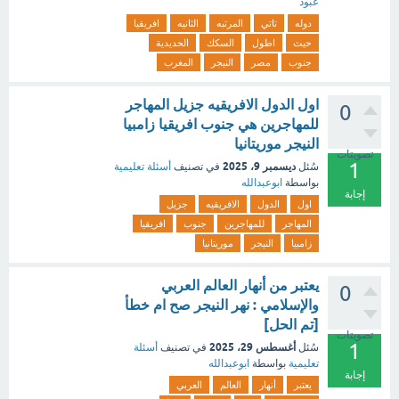
عبود
دوله
تاتي
المرتبه
الثانيه
افريقيا
حيث
اطول
السكك
الحديدية
جنوب
مصر
النيجر
المغرب
اول الدول الافريقيه جزيل المهاجر
0
للمهاجرين هي جنوب افريقيا زامبيا
النيجر موريتانيا
تصويتات
1
ديسمبر 9، 2025
سُئل
في تصنيف
أسئلة تعليمية
بواسطة
ابوعبدالله
إجابة
اول
الدول
الافريقيه
جزيل
المهاجر
للمهاجرين
جنوب
افريقيا
زامبيا
النيجر
موريتانيا
يعتبر من أنهار العالم العربي
0
والإسلامي : نهر النيجر صح ام خطأ
[تم الحل]
تصويتات
1
أغسطس 29، 2025
سُئل
في تصنيف
أسئلة
تعليمية
بواسطة
ابوعبدالله
إجابة
يعتبر
أنهار
العالم
العربي