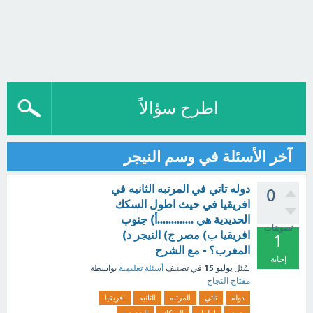
اطرح سؤالاً
آخر الأسئلة في وسم النيجر
دوله تاتي في المرتبه الثانيه في
0
افريقيا في حيث اطول السكك
الحديدية هي .............أ) جنوب
تصويتات
افريقيا ب) مصر ج) النيجر د)
1
المغرب؟ - مع الشرح
إجابة
يوليو 15
سُئل
في تصنيف
أسئلة تعليمية
بواسطة
مفتاح النجاح
دوله
تاتي
المرتبه
الثانيه
افريقيا