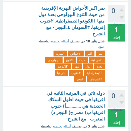
يمر اكبر الأحواض النهرية الإفريقية
0
من حيث التنوع البيولوجي بعدة دول
منها 1الكونغو الديمقراطية. ٢جنوب
تصويتات
إفريقيا. ٣السودان ٤.النيجر - مع
1
الشرح
إجابة
يناير 10
سُئل
في تصنيف
أسئلة تعليمية
بواسطة
عبود
يمر
اكبر
الأحواض
النهرية
الإفريقية
حيث
التنوع
البيولوجي
بعدة
دول
منها
1الكونغو
الديمقراطية
٢جنوب
إفريقيا
٣السودان
النيجر
دوله تاتي في المرتبه الثانيه في
0
افريقيا في حيث اطول السكك
الحديدية هي .............أ) جنوب
تصويتات
افريقيا ب) مصر ج) النيجر د)
1
المغرب - مع الشرح
إجابة
يناير 3
سُئل
في تصنيف
أسئلة تعليمية
بواسطة