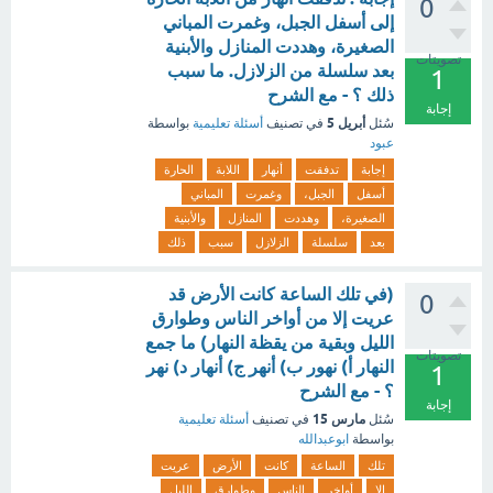
0
إلى أسفل الجبل، وغمرت المباني
الصغيرة، وهددت المنازل والأبنية
تصويتات
بعد سلسلة من الزلازل. ما سبب
1
ذلك ؟ - مع الشرح
إجابة
أبريل 5
سُئل
في تصنيف
أسئلة تعليمية
بواسطة
عبود
إجابة
تدفقت
أنهار
اللابة
الحارة
أسفل
الجبل،
وغمرت
المباني
الصغيرة،
وهددت
المنازل
والأبنية
بعد
سلسلة
الزلازل
سبب
ذلك
(في تلك الساعة كانت الأرض قد
0
عريت إلا من أواخر الناس وطوارق
الليل وبقية من يقظة النهار) ما جمع
تصويتات
النهار أ) نهور ب) أنهر ج) أنهار د) نهر
1
؟ - مع الشرح
إجابة
مارس 15
سُئل
في تصنيف
أسئلة تعليمية
بواسطة
ابوعبدالله
تلك
الساعة
كانت
الأرض
عريت
إلا
أواخر
الناس
وطوارق
الليل