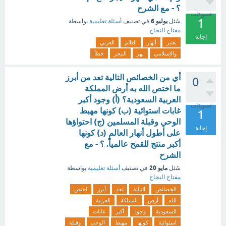
؟ - مع الشرح
تصويتات
1
يوليو 6
سُئل
في تصنيف
أسئلة تعليمية
بواسطة
مفتاح النجاح
إجابة
يعتبر
أنهار
العالم
العربي
والإسلامي
نهر
النيجر
خطأ
أي من الخصائص التالية تعد من أبرز
0
ما اختص الله به أرض المملكة
العربية السعودية؟ (أ) وجود أكبر
تصويتات
غابات استوائية (ب) كونها مهبط
1
الوحي وقبلة المسلمين (ج) احتواؤها
إجابة
على أطول أنهار العالم (د) كونها
أكبر منتج للقمح عالمياً. ؟ - مع
الشرح
مايو 20
سُئل
في تصنيف
أسئلة تعليمية
بواسطة
مفتاح النجاح
الخصائص
التالية
تعد
أبرز
اختص
الله
أرض
المملكة
العربية
السعودية
وجود
أكبر
غابات
استوائية
كونها
مهبط
الوحي
وقبلة