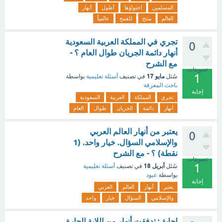
المسلمين
احتواؤها
أطول
أنهار
العالم
منتج
للقمح
عالمياً
تجري في المملكة العربية السعودية
0
أنهار دائمة الجريان طوال العام ؟ -
مع الشرح
تصويتات
1
مايو 17
سُئل
في تصنيف
أسئلة تعليمية
بواسطة
باحث المعرفة
إجابة
تجري
المملكة
العربية
السعودية
أنهار
دائمة
الجريان
طوال
العام
يعتبر من أنهار العالم العربي
0
والإسلامي السؤال. خيار واحد. (1
نقطة) ؟ - مع الشرح
تصويتات
1
أبريل 18
سُئل
في تصنيف
أسئلة تعليمية
بواسطة
عبود
إجابة
يعتبر
أنهار
العالم
العربي
والإسلامي
السؤال
خيار
واحد
إجابة : تدفقت أنهار من اللابة الحارة