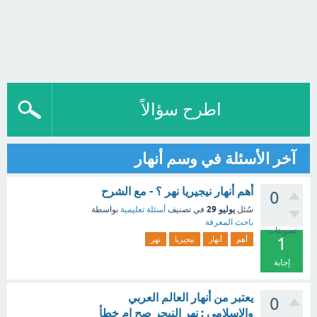
اطرح سؤالاً
آخر الأسئلة في وسم أنهار
أهم أنهار نيجيريا نهر ؟ - مع الشرح
0
يوليو 29
سُئل
في تصنيف
أسئلة تعليمية
بواسطة
باحث المعرفة
تصويتات
1
أهم
أنهار
نيجيريا
نهر
إجابة
يعتبر من أنهار العالم العربي
0
والإسلامي : نهر النيجر صح ام خطأ