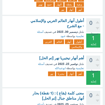
وبقية
يقظة
النهار
جمع
نهور
أنهر
أنهار
نهر
أطول أنهار العالم العربي والإسلامي
0
- مع الشرح
ديسمبر 30، 2025
سُئل
في تصنيف
أسئلة
تصويتات
تعليمية
بواسطة
عبود
1
أطول
أنهار
العالم
العربي
إجابة
والإسلامي
أهم أنهار نيجيريا نهر [تم الحل]
0
نوفمبر 25، 2025
سُئل
في تصنيف
أسئلة
تعليمية
بواسطة
ابوعبدالله
تصويتات
1
أهم
أنهار
نيجيريا
نهر
إجابة
معنى كلمة (بقاع ) : (1 نقطة) بحار
0
أنهار مناطق جبال [تم الحل]
سبتمبر 23، 2025
سُئل
في تصنيف
أسئلة