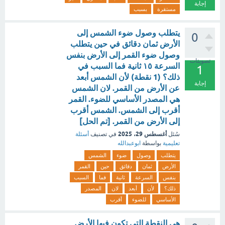
إجابة
مستقرة
بسبب
یتطلب وصول ضوء الشمس إلى
0
الأرض ثمان دقائق في حین یتطلب
وصول ضوء القمر إلى الأرض بنفس
تصويتات
السرعة ١٥ ثانیة فما السبب في
1
ذلك؟ (1 نقطة) لأن الشمس أبعد
إجابة
عن الأرض من القمر. لان الشمس
ھي المصدر الأساسي للضوء. القمر
أقرب إلى الشمس. الشمس أقرب
إلى الأرض من القمر. [تم الحل]
أغسطس 29، 2025
سُئل
في تصنيف
أسئلة
تعليمية
بواسطة
ابوعبدالله
یتطلب
وصول
ضوء
الشمس
الأرض
ثمان
دقائق
حین
القمر
بنفس
السرعة
ثانیة
فما
السبب
ذلك؟
لأن
أبعد
لان
المصدر
الأساسي
للضوء
أقرب
هي النقطة التي تكون فيها الأرض