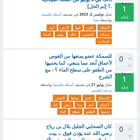
تصويتات
.؟ [تم الحل]
1
نوفمبر 2، 2023
سُئل
في تصنيف
أسئلة تعليمية
إجابة
بواسطة
صبا
النقطة
تكون
فيها
الأرض
أبعد
مسافة
الشمس
ذالك
يوليو
السنة
الميلادية
للسمكة عضو يمنعها من الغوص
0
لأعماق أبعد مما ينبغي، كما يحميها
من الطفو على سطح الماء ؟ - مع
تصويتات
الشرح
1
يوليو 21
سُئل
في تصنيف
أسئلة تعليمية
بواسطة
إجابة
مرشد تعليمي
للسمكة
عضو
يمنعها
الغوص
لأعماق
أبعد
مما
ينبغي
كما
يحميها
الطفو
سطح
الماء
كان الصحابي الجليل بلال بن رباح
0
رضي الله عنه يؤذن فوق ... بيت