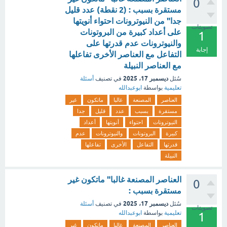
0
مستقرة بسبب : (2 نقطة) عدد قليل
جدا" من النيوترونات احتواء أنويتها
تصويتات
على أعداد كبيرة من البروتونات
1
والنيوترونات عدم قدرتها على
إجابة
التفاعل مع العناصر الأخرى تفاعلها
مع العناصر النبيلة
ديسمبر 17، 2025
سُئل
في تصنيف
أسئلة
تعليمية
بواسطة
ابوعبدالله
العناصر
المصنعة
غالبا
ماتكون
غير
مستقرة
بسبب
عدد
قليل
جدا
النيوترونات
احتواء
أنويتها
أعداد
كبيرة
البروتونات
والنيوترونات
عدم
قدرتها
التفاعل
الأخرى
تفاعلها
النبيلة
العناصر المصنعة غالبا" ماتكون غير
0
مستقرة بسبب :
ديسمبر 17، 2025
سُئل
في تصنيف
أسئلة
تصويتات
تعليمية
بواسطة
ابوعبدالله
1
العناصر
المصنعة
غالبا
ماتكون
غير