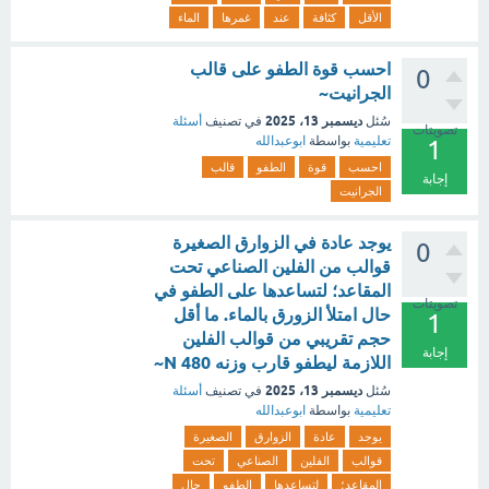
الأقل
كثافة
عند
غمرها
الماء
احسب قوة الطفو على قالب
0
الجرانيت~
ديسمبر 13، 2025
سُئل
في تصنيف
أسئلة
تصويتات
تعليمية
بواسطة
ابوعبدالله
1
احسب
قوة
الطفو
قالب
إجابة
الجرانيت
يوجد عادة في الزوارق الصغيرة
0
قوالب من الفلين الصناعي تحت
المقاعد؛ لتساعدها على الطفو في
تصويتات
حال امتلأ الزورق بالماء. ما أقل
1
حجم تقريبي من قوالب الفلين
إجابة
اللازمة ليطفو قارب وزنه N 480~
ديسمبر 13، 2025
سُئل
في تصنيف
أسئلة
تعليمية
بواسطة
ابوعبدالله
يوجد
عادة
الزوارق
الصغيرة
قوالب
الفلين
الصناعي
تحت
المقاعد؛
لتساعدها
الطفو
حال