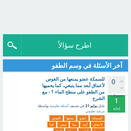
اطرح سؤالاً
آخر الأسئلة في وسم الطفو
للسمكة عضو يمنعها من الغوص
0
لأعماق أبعد مما ينبغي، كما يحميها
من الطفو على سطح الماء ؟ - مع
تصويتات
الشرح
1
يوليو 21
سُئل
في تصنيف
أسئلة تعليمية
بواسطة
إجابة
مرشد تعليمي
للسمكة
عضو
يمنعها
الغوص
لأعماق
أبعد
مما
ينبغي
كما