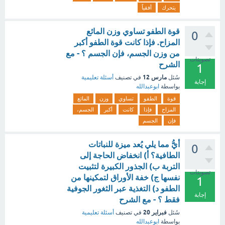
يتحرك
أفقياً
قوة الطفو تساوي وزن المائع
0
المزاح. فإذا كانت قوة الطفو أكبر
من وزن الجسم، فإن الجسم ؟ - مع
تصويتات
الشرح
1
مارس 12
سُئل
في تصنيف
أسئلة تعليمية
إجابة
بواسطة
ابوعبدالله
قوة
الطفو
تساوي
وزن
المائع
المزاح
فإذا
كانت
أكبر
الجسم،
فإن
الجسم
أيُّ مما يلي يُعد ميزة للنباتات
0
الطافية؟ أ) انخفاض الحاجة إلى
التربة ب) الجذور الكبيرة لتثبيت
تصويتات
نفسها ج) خفة الأوراق لتمكينها من
1
الطفو د) التغذية عبر الثغور الجوفية
إجابة
فقط ؟ - مع الشرح
فبراير 20
سُئل
في تصنيف
أسئلة تعليمية
بواسطة
ابوعبدالله