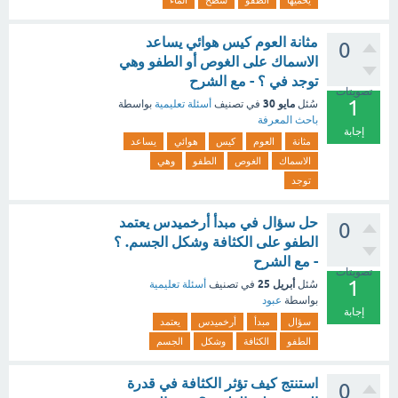
يحميها
الطفو
سطح
الماء
مثانة العوم كيس هوائي يساعد
0
الاسماك على الغوص أو الطفو وهي
توجد في ؟ - مع الشرح
تصويتات
1
مايو 30
سُئل
في تصنيف
أسئلة تعليمية
بواسطة
باحث المعرفة
إجابة
مثانة
العوم
كيس
هوائي
يساعد
الاسماك
الغوص
الطفو
وهي
توجد
حل سؤال في مبدأ أرخميدس يعتمد
0
الطفو على الكثافة وشكل الجسم. ؟
- مع الشرح
تصويتات
1
أبريل 25
سُئل
في تصنيف
أسئلة تعليمية
بواسطة
عبود
إجابة
سؤال
مبدأ
أرخميدس
يعتمد
الطفو
الكثافة
وشكل
الجسم
استنتج كيف تؤثر الكثافة في قدرة
0