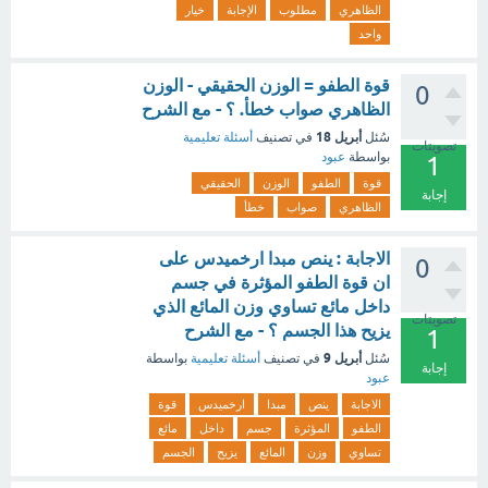
الظاهري
مطلوب
الإجابة
خيار
واحد
قوة الطفو = الوزن الحقيقي - الوزن
0
الظاهري صواب خطأ. ؟ - مع الشرح
أبريل 18
سُئل
في تصنيف
أسئلة تعليمية
تصويتات
بواسطة
عبود
1
قوة
الطفو
الوزن
الحقيقي
إجابة
الظاهري
صواب
خطأ
الاجابة : ينص مبدا ارخميدس على
0
ان قوة الطفو المؤثرة في جسم
داخل مائع تساوي وزن المائع الذي
تصويتات
يزيح هذا الجسم ؟ - مع الشرح
1
أبريل 9
سُئل
في تصنيف
أسئلة تعليمية
بواسطة
إجابة
عبود
الاجابة
ينص
مبدا
ارخميدس
قوة
الطفو
المؤثرة
جسم
داخل
مائع
تساوي
وزن
المائع
يزيح
الجسم