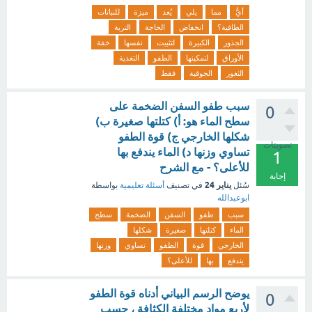
أيُّ
مما
يلي
يُعد
ميزة
للنباتات
الطافية؟
انخفاض
الحاجة
التربة
الجذور
الكبيرة
لتثبيت
نفسها
خفة
الأوراق
لتمكينها
الطفو
التغذية
الثغور
الجوفية
فقط
سبب طفو السفن الضخمة على
0
سطح الماء هو: أ) كتلتها صغيرة ب)
شكلها الخارجي ج) قوة الطفو
تصويتات
تساوي وزنها د) الماء يندفع بها
1
للأعلى؟ - مع الشرح
إجابة
يناير 24
سُئل
في تصنيف
أسئلة تعليمية
بواسطة
ابوعبدالله
سبب
طفو
السفن
الضخمة
سطح
الماء
كتلتها
صغيرة
شكلها
الخارجي
قوة
الطفو
تساوي
وزنها
يندفع
بها
للأعلى؟
يوضح الرسم البياني أدناه قوة الطفو
0
لأربع مواد مختلفة الكثافة ، حسب