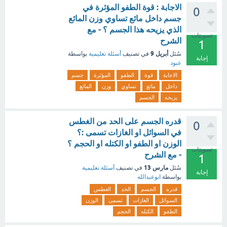
الاجابة : قوة الطفو المؤثرة في
0
جسم داخل مائع تساوي وزن المائع
الذي يزيحه هذا الجسم ؟ - مع
تصويتات
الشرح
1
أبريل 9
سُئل
في تصنيف
أسئلة تعليمية
بواسطة
إجابة
عبود
الاجابة
قوة
الطفو
المؤثرة
جسم
داخل
مائع
تساوي
وزن
المائع
يزيحه
الجسم
قدره الجسم على الحد من الغطس
0
في السوائل او الغازات تسمى :؟
الوزن او الطفو او الكتله او الحجم ؟
تصويتات
- مع الشرح
1
مارس 13
سُئل
في تصنيف
أسئلة تعليمية
إجابة
بواسطة
ابوعبدالله
قدره
الجسم
الحد
الغطس
السوائل
الغازات
تسمى
الوزن
الطفو
الكتله
الحجم