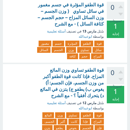
قوة الطفو المؤثرة في جسم مغمور
0
في سائل تساوي ( وزن الجسم –
وزن السائل المزاح – حجم الجسم –
تصويتات
كثافة السائل ) - مع الشرح
1
مارس 13
سُئل
في تصنيف
أسئلة تعليمية
إجابة
بواسطة
ابوعبدالله
قوة
الطفو
المؤثرة
جسم
مغمور
سائل
تساوي
وزن
الجسم
السائل
المزاح
حجم
كثافة
قوة الطفو تساوي وزن المائع
0
المزاح. فإذا كانت قوة الطفو أكبر
من وزن الجسم، فإن الجسم: أ)
تصويتات
يغوص ب) يطفو ج) يتزن في المائع
1
د) يتحرك أفقياً ؟ - مع الشرح
إجابة
مارس 12
سُئل
في تصنيف
أسئلة تعليمية
بواسطة
ابوعبدالله
قوة
الطفو
تساوي
وزن
المائع
المزاح
فإذا
كانت
أكبر
الجسم،
فإن
الجسم
يغوص
يطفو
يتزن