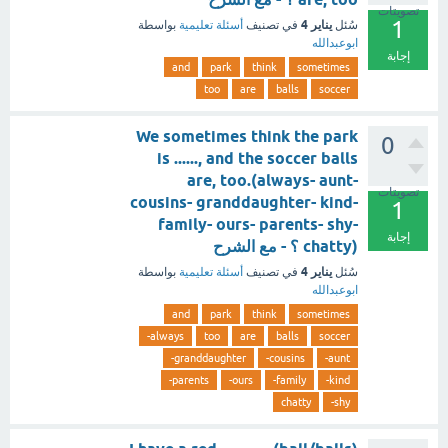
تصويتات
1
يناير 4
سُئل
في تصنيف
أسئلة تعليمية
بواسطة
ابوعبدالله
إجابة
and
park
think
sometimes
too
are
balls
soccer
We sometimes think the park
0
is ......, and the soccer balls
are, too.(always- aunt-
تصويتات
cousins- granddaughter- kind-
1
family- ours- parents- shy-
إجابة
chatty) ؟ - مع الشرح
يناير 4
سُئل
في تصنيف
أسئلة تعليمية
بواسطة
ابوعبدالله
and
park
think
sometimes
always-
too
are
balls
soccer
granddaughter-
cousins-
aunt-
parents-
ours-
family-
kind-
chatty
shy-