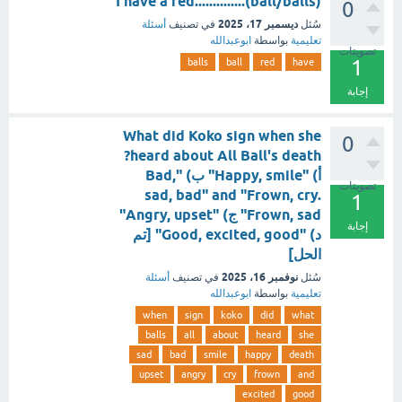
I have a red..............(ball/balls)
0
ديسمبر 17، 2025
سُئل
في تصنيف
أسئلة
تعليمية
بواسطة
ابوعبدالله
تصويتات
1
balls
ball
red
have
إجابة
What did Koko sign when she
0
heard about All Ball's death?
أ) "Happy, smile" ب) "Bad,
تصويتات
sad, bad" and "Frown, cry.
1
Frown, sad" ج) "Angry, upset"
إجابة
د) "Good, excited, good" [تم
الحل]
نوفمبر 16، 2025
سُئل
في تصنيف
أسئلة
تعليمية
بواسطة
ابوعبدالله
when
sign
koko
did
what
balls
all
about
heard
she
sad
bad
smile
happy
death
upset
angry
cry
frown
and
excited
good