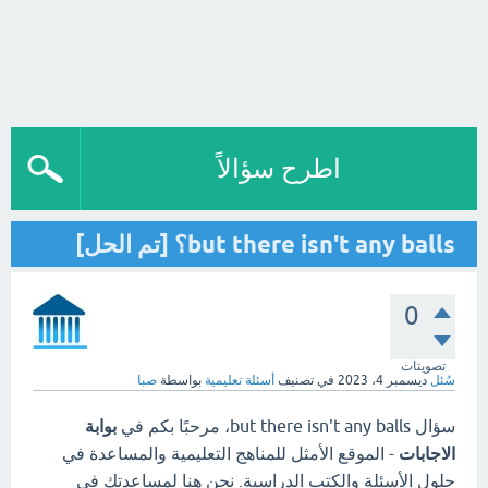
اطرح سؤالاً
but there isn't any balls؟ [تم الحل]
0
تصويتات
سُئل
ديسمبر 4، 2023
في تصنيف
أسئلة تعليمية
بواسطة
صبا
سؤال but there isn't any balls، مرحبًا بكم في
بوابة
الاجابات
- الموقع الأمثل للمناهج التعليمية والمساعدة في
حلول الأسئلة والكتب الدراسية. نحن هنا لمساعدتك في