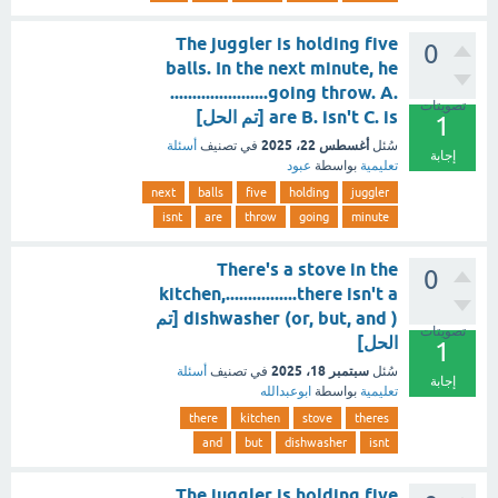
The juggler is holding five
0
balls. In the next minute, he
......................going throw. A.
تصويتات
are B. isn't C. is [تم الحل]
1
أغسطس 22، 2025
سُئل
في تصنيف
أسئلة
إجابة
تعليمية
بواسطة
عبود
next
balls
five
holding
juggler
isnt
are
throw
going
minute
There's a stove in the
0
kitchen,................there isn't a
dishwasher (or, but, and ) [تم
تصويتات
الحل]
1
سبتمبر 18، 2025
سُئل
في تصنيف
أسئلة
إجابة
تعليمية
بواسطة
ابوعبدالله
there
kitchen
stove
theres
and
but
dishwasher
isnt
The juggler is holding five