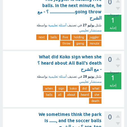
0
balls. In the next minute, he
......................going throw ؟ - مع
تصويتات
الشرح
1
يوليو 27
سُئل
في تصنيف
أسئلة تعليمية
بواسطة
إجابة
مستشار تعليمي
next
balls
five
holding
juggler
throw
going
minute
What did Koko sign when she
0
heard about All Ball's death ؟
- مع الشرح
تصويتات
1
يونيو 28
سُئل
في تصنيف
أسئلة تعليمية
بواسطة
مستشار تعليمي
إجابة
when
sign
koko
did
what
balls
all
about
heard
she
death
We sometimes think the park
0
is ......, and the soccer balls
are, too ؟ - مع الشرح