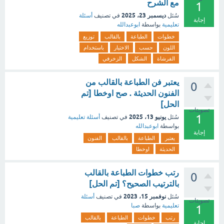
مع الشرح
1
ديسمبر 23، 2025
سُئل
في تصنيف
أسئلة
إجابة
تعليمية
بواسطة
ابوعبدالله
خطوات
الطباعة
بالقالب
توزيع
اللون
حسب
الاختيار
باستخدام
الفرشاة
الشكل
الزخرفي
يعتبر فن الطباعة بالقالب من
0
الفنون الحديثة . صح اوخطا [تم
الحل]
تصويتات
1
يونيو 13، 2025
سُئل
في تصنيف
أسئلة تعليمية
بواسطة
ابوعبدالله
إجابة
يعتبر
الطباعة
بالقالب
الفنون
الحديثة
اوخطا
رتب خطوات الطباعة بالقالب
0
بالترتيب الصحيح؟ [تم الحل]
نوفمبر 15، 2023
سُئل
في تصنيف
أسئلة
تصويتات
تعليمية
بواسطة
صبا
1
رتب
خطوات
الطباعة
بالقالب
إجابة