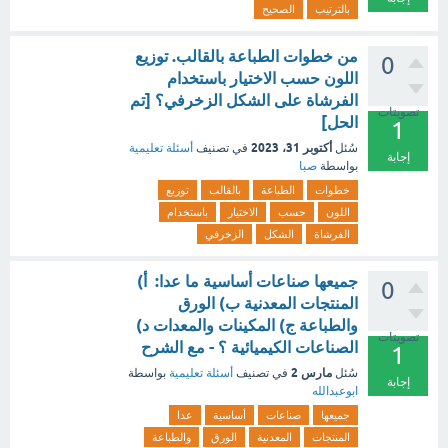
بالترتيب
الصحيح
من خطوات الطباعة بالقالب. توزيع
0
اللون حسب الاختيار باستخدام
الفرشاة على الشكل الزخرفي؟ [تم
تصويتات
الحل]
1
أكتوبر 31، 2023
سُئل
في تصنيف
أسئلة تعليمية
إجابة
بواسطة
صبا
خطوات
الطباعة
بالقالب
توزيع
اللون
حسب
الاختيار
باستخدام
الفرشاة
الشكل
الزخرفي
جميعها صناعات أساسية ما عدا: أ)
0
المنتجات المعدنية ب) الورق
والطباعة ج) المكينات والمعدات د)
تصويتات
الصناعات الكيميائية ؟ - مع الشرح
1
مارس 2
سُئل
في تصنيف
أسئلة تعليمية
بواسطة
إجابة
ابوعبدالله
جميعها
صناعات
أساسية
عدا
المنتجات
المعدنية
الورق
والطباعة