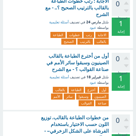
الاجابة : رتب خطوات الطباعة
0
بالقالب بالترتيب الصحيح ؟.. - مع
الشرح
تصويتات
1
مارس 24
سُئل
في تصنيف
أسئلة تعليمية
بواسطة
عبود
إجابة
الاجابة
رتب
خطوات
الطباعة
بالقالب
بالترتيب
الصحيح
أول من أخترع الطباعة بالقالب
0
الصينيون وسبقوا سائر الأمم في
صناعة القوالب ؟ - مع الشرح
تصويتات
1
فبراير 18
سُئل
في تصنيف
أسئلة تعليمية
بواسطة
عبود
إجابة
أول
أخترع
الطباعة
بالقالب
الصينيون
وسبقوا
سائر
الأمم
صناعة
القوالب
من خطوات الطباعة بالقالب. توزيع
0
اللون حسب الاختيار باستخدام
الفرشاة على الشكل الزخرفي~ -
تصويتات