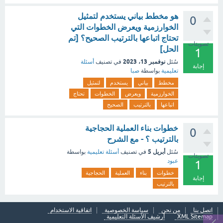
هو مخطط بياني يستخدم لتمثيل
0
الخوارزمية ويعرض الخطوات التي
تحتاج اتباعها بالترتيب الصحيح؟ [تم
تصويتات
الحل]
1
نوفمبر 13، 2023
سُئل
في تصنيف
أسئلة
إجابة
تعليمية
بواسطة
صبا
مخطط
بياني
يستخدم
لتمثيل
الخوارزمية
ويعرض
الخطوات
تحتاج
اتباعها
بالترتيب
الصحيح
خطوات بناء العملية الحجاجية
0
بالترتيب ؟ - مع الشرح
أبريل 5
سُئل
في تصنيف
أسئلة تعليمية
بواسطة
تصويتات
عبود
1
خطوات
بناء
العملية
الحجاجية
إجابة
بالترتيب
اتصل بنا
من نحن
سياسة الخصوصية
اتفاقية الاستخدام
XML Sitemap
أرشيف الأسئلة التعليمية