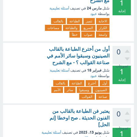
مع الشرح
1
مارس 24
سُئل
في تصنيف
أسئلة تعليمية
إجابة
بواسطة
عبود
الاجابة
تتميز
الطباعة
بالقالب
الكرار
السريع
والطباعة
مساحات
واسعة
صواب
خطأ
أول من أخترع الطباعة بالقالب
0
الصينيون وسبقوا سائر الأمم في
صناعة القوالب ؟ - مع الشرح
تصويتات
1
فبراير 18
سُئل
في تصنيف
أسئلة تعليمية
بواسطة
عبود
إجابة
أول
أخترع
الطباعة
بالقالب
الصينيون
وسبقوا
سائر
الأمم
صناعة
القوالب
يعتبر فن الطباعة بالقالب من
0
الفنون الحديثة . صح اوخطا [تم
الحل]
تصويتات
1
يونيو 13، 2025
سُئل
في تصنيف
أسئلة تعليمية