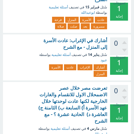
تصويتات
1
فبراير 15
سُئل
في تصنيف
أسئلة تعليمية
بواسطة
ابوعبدالله
إجابة
عادت
الأسرة
المنزل
فرحة
مسرورة
بعد
صلت
صلاة
أشارك في الإغراب: عادت الأسرة
0
إلى المنزل - مع الشرح
يناير 14
سُئل
في تصنيف
أسئلة تعليمية
بواسطة
تصويتات
عبود
1
أشارك
الإغراب
عادت
الأسرة
إجابة
المنزل
تعرضت مصر خلال عصر
0
الاضمحلال الاول للانقسام والغارات
الخارجية لكنها عادت لوحدتها خلال
تصويتات
عهد الأسرة أ) السابعة ب) الثامنة ج)
1
العاشرة د) الحادية عشرة ؟ - مع
إجابة
الشرح
مارس 4
سُئل
في تصنيف
أسئلة تعليمية
بواسطة