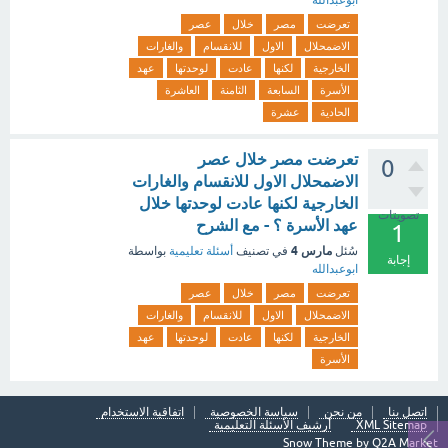
ابوعبدالله
تعرضت
مصر
خلال
عصر
الاضمحلال
الاول
للانقسام
والغارات
الخارجية
لكنها
عادت
لوحدتها
عهد
الأسرة
السابعة
الثامنة
العاشرة
الحادية
عشرة
تعرضت مصر خلال عصر
0
الاضمحلال الاول للانقسام والغارات
الخارجية لكنها عادت لوحدتها خلال
تصويتات
عهد الأسرة ؟ - مع الشرح
1
مارس 4
سُئل
في تصنيف
أسئلة تعليمية
بواسطة
إجابة
ابوعبدالله
تعرضت
مصر
خلال
عصر
الاضمحلال
الاول
للانقسام
والغارات
الخارجية
لكنها
عادت
لوحدتها
عهد
الأسرة
اتصل بنا
من نحن
سياسة الخصوصية
اتفاقية الاستخدام
XML Sitemap
أرشيف الأسئلة التعليمية
Snow Theme by
Q2A Market