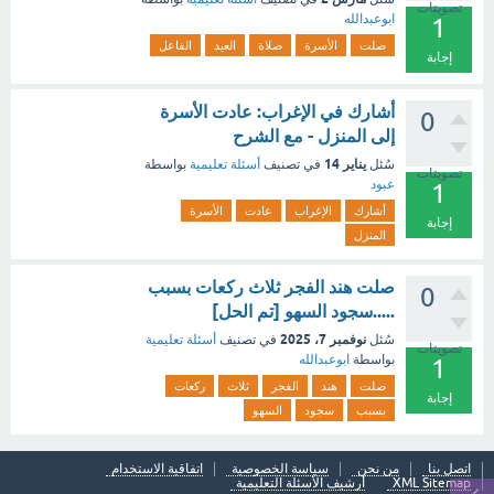
تصويتات
ابوعبدالله
1
صلت
الأسرة
صلاة
العيد
الفاعل
إجابة
أشارك في الإغراب: عادت الأسرة
0
إلى المنزل - مع الشرح
يناير 14
سُئل
في تصنيف
أسئلة تعليمية
بواسطة
تصويتات
عبود
1
أشارك
الإغراب
عادت
الأسرة
إجابة
المنزل
صلت هند الفجر ثلاث ركعات بسبب
0
.....سجود السهو [تم الحل]
نوفمبر 7، 2025
سُئل
في تصنيف
أسئلة تعليمية
تصويتات
بواسطة
ابوعبدالله
1
صلت
هند
الفجر
ثلاث
ركعات
إجابة
بسبب
سجود
السهو
اتصل بنا
من نحن
سياسة الخصوصية
اتفاقية الاستخدام
XML Sitemap
أرشيف الأسئلة التعليمية