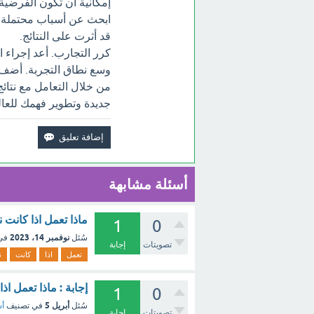
إمكانية أن تكون الفرضية
ابحث عن أسباب محتملة لل
قد أثرت على النتائج.
كرر التجارب. أعد إجراء ال
وسع نطاق التجربة. أضف ع
من خلال التعامل مع نتائ
جديدة وتطوير فهمك للعال
أسئلة مشابهة
ماذا تعمل اذا كانت 
1
0
نوفمبر 14، 2023
سُئل
في
تصويتات
إجابة
تعمل
اذا
كانت
ن
إجابة : ماذا تعمل اذ
1
0
أبريل 5
سُئل
في تصنيف
أس
تصويتات
إجابة