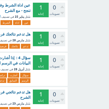
عين اداة الشرط وف
1
0
تنجح - مع الشرح
تصويتات
إجابة
يناير 25
سُئل
في تصنيف
أ
عين
اداة
الشرط
هل تدعم نتائجك فر
1
0
مارس 28
سُئل
في تصني
تصويتات
إجابة
تدعم
نتائجك
فرضيت
سؤال 4 : إذا
1
0
البيانات في الرسم ا
تصويتات
إجابة
أبريل 28
سُئل
في تصنيف
سؤال
أشارت
دراس
الرسم
السابق
تدعم
هل تدعم نتائجي فرض
1
0
الشرح
تصويتات
إجابة
مارس 23
سُئل
في تصني