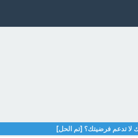
بك لا تدعم فرضيتك؟ [تم الحل]