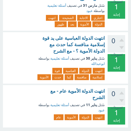
تصويتات
1
مارس 31
سُئل
في تصنيف
أسئلة تعليمية
بواسطة
عبود
إجابة
اختاري
الاجابة
الصحيحة
انتهت
الدولة
الأموية
بعد
ظهور
انتهت الدولة العباسية على يد قوة
0
إسلامية منافسة كما حدث مع
الدولة الأموية ؟ - مع الشرح
تصويتات
1
يناير 30
سُئل
في تصنيف
أسئلة تعليمية
بواسطة
ابوعبدالله
إجابة
انتهت
الدولة
العباسية
قوة
إسلامية
منافسة
كما
حدث
الأموية
انتهت الدولة الأموية عام - مع
0
الشرح
يناير 11
سُئل
في تصنيف
أسئلة تعليمية
بواسطة
تصويتات
عبود
1
انتهت
الدولة
الأموية
عام
إجابة