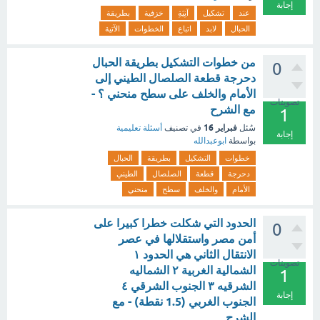
إجابة
عند
تشكيل
آنِيَةِ
خزفية
بطريقة
الحبال
لابد
اتباع
الخطوات
الآتية
من خطوات التشكيل بطريقة الحبال
0
دحرجة قطعة الصلصال الطيني إلى
الأمام والخلف على سطح منحني ؟ -
تصويتات
مع الشرح
1
فبراير 16
سُئل
في تصنيف
أسئلة تعليمية
إجابة
بواسطة
ابوعبدالله
خطوات
التشكيل
بطريقة
الحبال
دحرجة
قطعة
الصلصال
الطيني
الأمام
والخلف
سطح
منحني
الحدود التي شكلت خطرا كبيرا على
0
أمن مصر واستقلالها في عصر
الانتقال الثاني هي الحدود ١
تصويتات
الشمالية الغربية ٢ الشماليه
1
الشرقيه ٣ الجنوب الشرقي ٤
إجابة
الجنوب الغربي (1.5 نقطة) - مع
الشرح