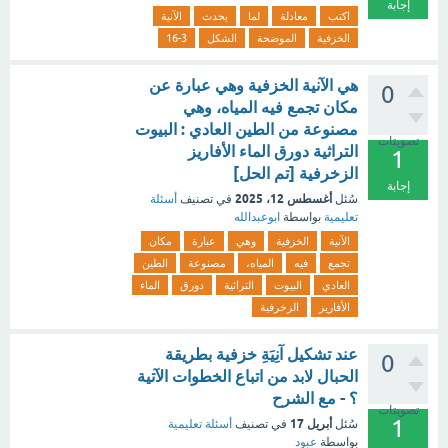
إجابة
اكتب
معادلة
لما
يحدث
الآنية
الخزفية
الموضحة
الشكل
16-3
هي الآنية الخزفية وهي عبارة عن
0
مكان تجمع فيه المياه، وهي
مصنوعة من الطين العادي : البيوت
تصويتات
التراثية دورق الماء الأفاريز
1
الزخرفية [تم الحل]
إجابة
أغسطس 12، 2025
سُئل
في تصنيف
أسئلة
تعليمية
بواسطة
ابوعبدالله
الآنية
الخزفية
وهي
عبارة
مكان
تجمع
فيه
المياه،
مصنوعة
الطين
العادي
البيوت
التراثية
دورق
الماء
الأفاريز
الزخرفية
عند تشكيل آنِيَةِ خزفية بطريقة
0
الحبال لابد من اتباع الخطوات الآتية
؟ - مع الشرح
تصويتات
1
أبريل 17
سُئل
في تصنيف
أسئلة تعليمية
بواسطة
عبود