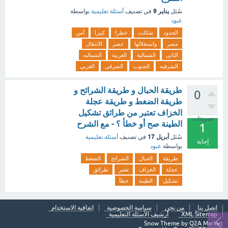
يناير 9
سُئل
في تصنيف
أسئلة تعليمية
بواسطة
عبود
الحدود
شكلت
خطرا
كبيرا
أمن
مصر
واستقلالها
عصر
الانتقال
الثاني
الشمالية
الغربية
الشماليه
الشرقيه
الجنوب
الشرقي
الغربي
طريقة الحبال و طريقة الشرائح و
0
طريقة الضغط و طريقة عجلة
الخزاف تعتبر من طرائق تشكيل
تصويتات
الطينة صح أو خطأ ؟ - مع الشرح
1
أبريل 17
سُئل
في تصنيف
أسئلة تعليمية
إجابة
بواسطة
عبود
طريقة
الحبال
الشرائح
الضغط
عجلة
الخزاف
تعتبر
طرائق
تشكيل
الطينة
خطأ
اتصل بنا
من نحن
سياسة الخصوصية
اتفاقية الاستخدام
XML Sitemap
أرشيف الأسئلة التعليمية
Snow Theme by
Q2A Market