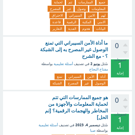
جميع
الممارسات
تتم
لحماية
المعلومات
وصول
غير
المصرح
لهم
الامن
السيبراني
الاختراق
الامني
المكتبة
الرقمية
قاعدة
البيانات
هجوم
الفدية
التقارير
ما أداة الأمن السيبراني التي تمنع
0
الوصول غير المصرح به إلى الشبكة
؟ - مع الشرح
تصويتات
1
يونيو 2
سُئل
في تصنيف
أسئلة تعليمية
بواسطة
مفتاح النجاح
إجابة
أداة
الأمن
السيبراني
تمنع
الوصول
غير
المصرح
الشبكة
هو جميع الممارسات التي تتم
0
لحماية المعلومات والأجهزة من
المخاطر والهجمات الرقمية؟ [تم
تصويتات
الحل]
1
ديسمبر 4، 2023
سُئل
في تصنيف
أسئلة تعليمية
إجابة
بواسطة
صبا