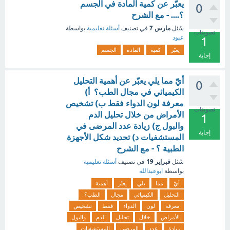
يعبّر عن كمية المادة في الجسم
0
؟.... - مع الشرح
مارس 7
سُئل
في تصنيف
أسئلة تعليمية
بواسطة
تصويتات
عبود
1
يعبّر
كمية
المادة
الجسم
إجابة
أيّ مما يلي يعبّر عن أهمية التحليل
0
الكيميائي في مجال الطب؟ أ)
معرفة لون الدواء فقط ب) تشخيص
تصويتات
الأمراض من خلال تحليل الدم
1
والبول ج) زيادة عدد المرضى في
إجابة
المستشفيات د) تحديد شكل الأجهزة
الطبية ؟ - مع الشرح
فبراير 19
سُئل
في تصنيف
أسئلة تعليمية
بواسطة
ابوعبدالله
أيّ
مما
يلي
يعبّر
أهمية
التحليل
الكيميائي
مجال
الطب؟
معرفة
لون
الدواء
فقط
تشخيص
الأمراض
خلال
تحليل
الدم
والبول
زيادة
عدد
المرضى
المستشفيات