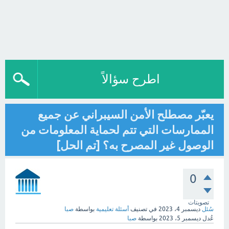
اطرح سؤالاً
يعبّر مصطلح الأمن السيبراني عن جميع
الممارسات التي تتم لحماية المعلومات من
الوصول غير المصرح به؟ [تم الحل]
0
تصويتات
سُئل
ديسمبر 4، 2023
في تصنيف
أسئلة تعليمية
بواسطة
صبا
عُدل
ديسمبر 5، 2023
بواسطة
صبا