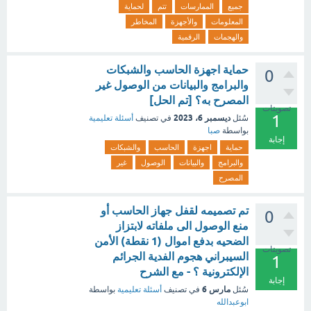
جميع
الممارسات
تتم
لحماية
المعلومات
والأجهزة
المخاطر
والهجمات
الرقمية
حماية اجهزة الحاسب والشبكات
0
والبرامج والبيانات من الوصول غير
المصرح به؟ [تم الحل]
تصويتات
1
ديسمبر 6، 2023
سُئل
في تصنيف
أسئلة تعليمية
بواسطة
صبا
إجابة
حماية
اجهزة
الحاسب
والشبكات
والبرامج
والبيانات
الوصول
غير
المصرح
تم تصميمه لقفل جهاز الحاسب أو
0
منع الوصول الى ملفاته لابتزاز
الضحيه بدفع اموال (1 نقطة) الأمن
تصويتات
السيبراني هجوم الفدية الجرائم
1
الإلكترونية ؟ - مع الشرح
إجابة
مارس 6
سُئل
في تصنيف
أسئلة تعليمية
بواسطة
ابوعبدالله