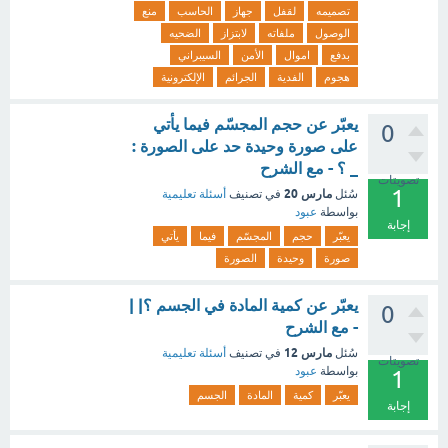
تصميمه
لقفل
جهاز
الحاسب
منع
الوصول
ملفاته
لابتزاز
الضحيه
بدفع
اموال
الأمن
السيبراني
هجوم
الفدية
الجرائم
الإلكترونية
يعبّر عن حجم المجسّم فيما يأتي
0
على صورة وحيدة حد على الصورة :
_ ؟ - مع الشرح
تصويتات
1
مارس 20
سُئل
في تصنيف
أسئلة تعليمية
بواسطة
عبود
إجابة
يعبّر
حجم
المجسّم
فيما
يأتي
صورة
وحيدة
الصورة
يعبّر عن كمية المادة في الجسم ؟| |
0
- مع الشرح
مارس 12
سُئل
في تصنيف
أسئلة تعليمية
تصويتات
بواسطة
عبود
1
يعبّر
كمية
المادة
الجسم
إجابة