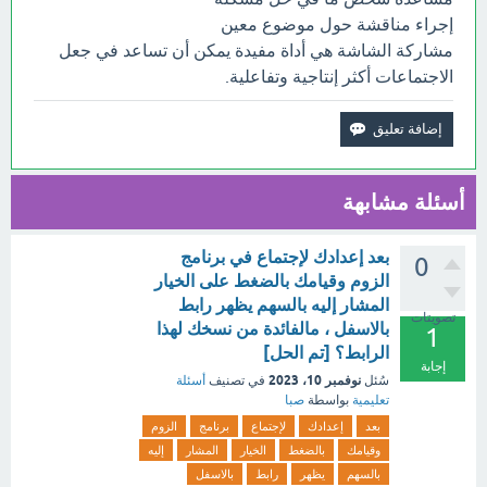
إجراء مناقشة حول موضوع معين
مشاركة الشاشة هي أداة مفيدة يمكن أن تساعد في جعل
الاجتماعات أكثر إنتاجية وتفاعلية.
أسئلة مشابهة
بعد إعدادك لإجتماع في برنامج
0
الزوم وقيامك بالضغط على الخيار
المشار إليه بالسهم يظهر رابط
تصويتات
بالاسفل ، مالفائدة من نسخك لهذا
1
الرابط؟ [تم الحل]
إجابة
نوفمبر 10، 2023
سُئل
في تصنيف
أسئلة
تعليمية
بواسطة
صبا
بعد
إعدادك
لإجتماع
برنامج
الزوم
وقيامك
بالضغط
الخيار
المشار
إليه
بالسهم
يظهر
رابط
بالاسفل