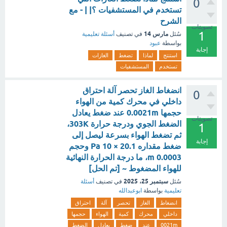
0
تستخدم في المستشفيات ؟| | - مع
الشرح
تصويتات
1
مارس 14
سُئل
في تصنيف
أسئلة تعليمية
بواسطة
عبود
إجابة
استنتج
لماذا
تضغط
الغازات
تستخدم
المستشفيات
انضغاط الغاز تحصر آلة احتراق
0
داخلي في محرك كمية من الهواء
حجمها 0.0021m عند ضغط يعادل
تصويتات
الضغط الجوي ودرجة حرارة 303K،
1
ثم تضغط الهواء بسرعة ليصل إلى
إجابة
ضغط مقداره Pa 10 × 20.1 وحجم
m 0.0003، ما درجة الحرارة النهائية
للهواء المضغوط ~ [تم الحل]
سبتمبر 25، 2025
سُئل
في تصنيف
أسئلة
تعليمية
بواسطة
ابوعبدالله
انضغاط
الغاز
تحصر
آلة
احتراق
داخلي
محرك
كمية
الهواء
حجمها
0021m
عند
ضغط
يعادل
الضغط