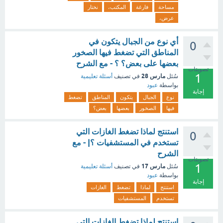
مساحة
فارغة
المكتب،
نختار
عرض،
أي نوع من الجبال يتكون في
0
المناطق التي تضغط فيها الصخور
بعضها على بعض؟ ؟ - مع الشرح
تصويتات
1
مارس 28
سُئل
في تصنيف
أسئلة تعليمية
بواسطة
عبود
إجابة
نوع
الجبال
يتكون
المناطق
تضغط
فيها
الصخور
بعضها
بعض؟
استنتج لماذا تضغط الغازات التي
0
تستخدم في المستشفيات ؟| - مع
الشرح
تصويتات
1
مارس 17
سُئل
في تصنيف
أسئلة تعليمية
بواسطة
عبود
إجابة
استنتج
لماذا
تضغط
الغازات
تستخدم
المستشفيات
استنتج لماذا تضغط الغازات التي