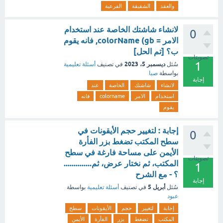
والعقد
الشقيقة
الفرعية
لانشاء شاشتك الخاصة عند استخدام
0
الامر = colorName (gb, فانه يقوم
ب؟ [تم الحل]
تصويتات
1
ديسمبر 5، 2023
سُئل
في تصنيف
أسئلة تعليمية
بواسطة
صبا
إجابة
لانشاء
شاشتك
الخاصة
عند
استخدام
الامر
colorname
فانه
يقوم
إجابة : لتغيير حجم الأيقونات في
0
سطح المكتب تضغط بزر الفأرة
الأيمن على مساحة فارغة في سطح
تصويتات
المكتب، ثم نختار عرض، ثم..............
1
؟ - مع الشرح
إجابة
أبريل 5
سُئل
في تصنيف
أسئلة تعليمية
بواسطة
عبود
إجابة
لتغيير
حجم
الأيقونات
سطح
المكتب
تضغط
بزر
الفأرة
الأيمن