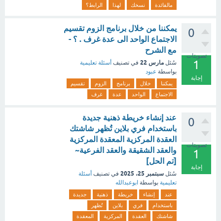
مالفائدة
نسخك
لهذا
الرابط؟
يمكننا من خلال برنامج الزوم تقسيم
0
الاجتماع الواحد الى عدة غرف . ؟ -
مع الشرح
تصويتات
1
مارس 22
سُئل
في تصنيف
أسئلة تعليمية
بواسطة
عبود
إجابة
يمكننا
خلال
برنامج
الزوم
تقسيم
الاجتماع
الواحد
عدة
غرف
عند إنشاء خريطة ذهنية جديدة
0
باستخدام فري بلاين تُظهر شاشتك
العقدة المركزية المعقدة المركزية
تصويتات
والعقد الشقيقة والعقد الفرعية~
1
[تم الحل]
إجابة
سبتمبر 25، 2025
سُئل
في تصنيف
أسئلة
تعليمية
بواسطة
ابوعبدالله
عند
إنشاء
خريطة
ذهنية
جديدة
باستخدام
فري
بلاين
تُظهر
شاشتك
العقدة
المركزية
المعقدة