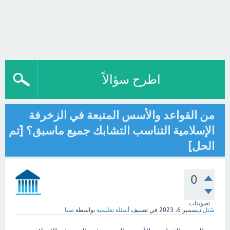
اطرح سؤالاً
من القواعد والأسس المتبعة في الزخرفة
الإسلامية التناسب التشابك جميع ماسبق؟ [تم
الحل]
0
تصويتات
سُئل
ديسمبر 6، 2023
في تصنيف
أسئلة تعليمية
بواسطة
صبا