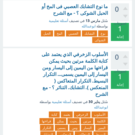
ما نوع التشابك العصبي فى المخ أو
0
الحبل الشوكى ؟ - مع الشرح
مارس 13
سُئل
في تصنيف
أسئلة تعليمية
تصويتات
بواسطة
ابوعبدالله
1
نوع
التشابك
العصبي
المخ
الحبل
إجابة
الشوكى
الأسلوب الزخرفي الذي يعتمد على
0
كتابة الكلمة مرتين بحيث يمكن
قراءتها من اليمين إلى اليسار ومن
تصويتات
اليسار إلى اليمين يسمى... التكرار
1
البسيط. التكرار المتعاكس (
إجابة
المنعكس ). التشابك. التناثر ؟ - مع
الشرح
يناير 30
سُئل
في تصنيف
أسئلة تعليمية
بواسطة
ابوعبدالله
الأسلوب
الزخرفي
يعتمد
كتابة
الكلمة
مرتين
بحيث
يمكن
قراءتها
اليمين
اليسار
ومن
يسمى
التكرار
البسيط
المتعاكس
المنعكس
التشابك