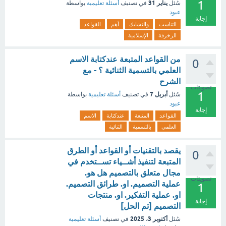
1
يناير 31
سُئل
في تصنيف
أسئلة تعليمية
بواسطة
عبود
إجابة
التناسب
والتشابك
أهم
القواعد
الزخرفة
الإسلامية
من القواعد المتبعة عندكتابة الاسم
0
العلمي بالتسمية الثنائية ؟ - مع
الشرح
تصويتات
1
أبريل 7
سُئل
في تصنيف
أسئلة تعليمية
بواسطة
عبود
إجابة
القواعد
المتبعة
عندكتابة
الاسم
العلمي
بالتسمية
الثنائية
يقصد بالتقنيات أو القواعد أو الطرق
0
المتبعة لتنفيذ أشــياء تســتخدم في
مجال متعلق بالتصميم هل هو.
تصويتات
عملية التصميم. او. طرائق التصميم.
1
او. عملية التفكير. او. منتجات
إجابة
التصميم [تم الحل]
أكتوبر 3، 2025
سُئل
في تصنيف
أسئلة تعليمية