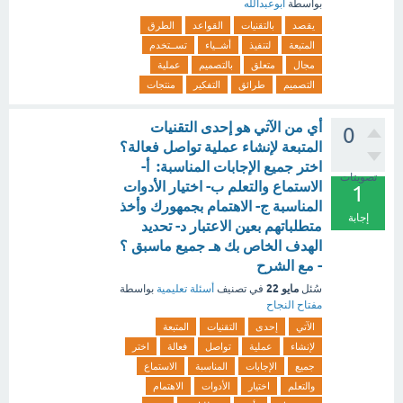
بواسطة
ابوعبدالله
يقصد
بالتقنيات
القواعد
الطرق
المتبعة
لتنفيذ
أشــياء
تســتخدم
مجال
متعلق
بالتصميم
عملية
التصميم
طرائق
التفكير
منتجات
أي من الآتي هو إحدى التقنيات
0
المتبعة لإنشاء عملية تواصل فعالة؟
اختر جميع الإجابات المناسبة: أ-
تصويتات
الاستماع والتعلم ب- اختيار الأدوات
1
المناسبة ج- الاهتمام بجمهورك وأخذ
إجابة
متطلباتهم بعين الاعتبار د- تحديد
الهدف الخاص بك هـ جميع ماسبق ؟
- مع الشرح
مايو 22
سُئل
في تصنيف
أسئلة تعليمية
بواسطة
مفتاح النجاح
الآتي
إحدى
التقنيات
المتبعة
لإنشاء
عملية
تواصل
فعالة
اختر
جميع
الإجابات
المناسبة
الاستماع
والتعلم
اختيار
الأدوات
الاهتمام