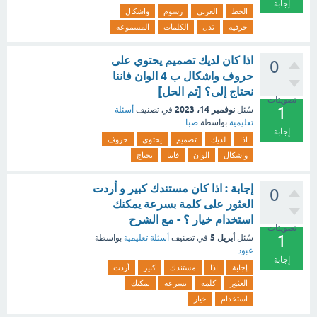
إجابة
الخط
العربي
رسوم
واشكال
حرفيه
تدل
الكلمات
المسموعه
اذا كان لديك تصميم يحتوي على
0
حروف واشكال ب 4 الوان فاننا
نحتاج إلى؟ [تم الحل]
تصويتات
1
نوفمبر 14، 2023
سُئل
في تصنيف
أسئلة
تعليمية
بواسطة
صبا
إجابة
اذا
لديك
تصميم
يحتوي
حروف
واشكال
الوان
فاننا
نحتاج
إجابة : اذا كان مستندك كبير و أردت
0
العثور على كلمة بسرعة يمكنك
استخدام خيار ؟ - مع الشرح
تصويتات
1
أبريل 5
سُئل
في تصنيف
أسئلة تعليمية
بواسطة
عبود
إجابة
إجابة
اذا
مستندك
كبير
أردت
العثور
كلمة
بسرعة
يمكنك
استخدام
خيار