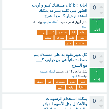
اجابة : اذا كان مستندك كبير و أردت
0
العثور على كلمة بسرعة يمكنك
استخدام خيار ؟ - مع الشرح
تصويتات
1
أبريل 4
سُئل
في تصنيف
أسئلة تعليمية
بواسطة
عبود
إجابة
اجابة
اذا
مستندك
كبير
أردت
العثور
كلمة
بسرعة
يمكنك
استخدام
خيار
كل تغيير تقوم به على مستندك يتم
0
حفظه تلقائياً في ون درايف ؟___ -
مع الشرح
تصويتات
1
مارس 18
سُئل
في تصنيف
أسئلة تعليمية
بواسطة
عبود
إجابة
تغيير
تقوم
مستندك
يتم
حفظه
تلقائياً
درايف
؟___
يمكنك استخدام الرسومات
0
والأشكال مثل الأسهم الدوائر