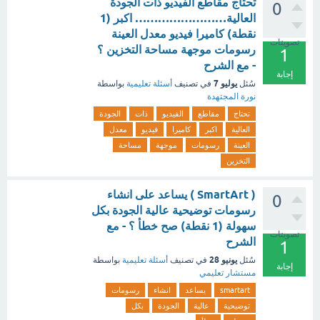
تحتاج مقاطع الفيديو ذات الجودة
0
العالية…………………… اكبر (1
نقطة) ‏كاميرا فيديو ‏معدل العينة
تصويتات
‏رسومات موجهة ‏مساحة التخزين ؟
1
- مع الشرح
إجابة
يوليو 7
سُئل
في تصنيف
أسئلة تعليمية
بواسطة
نورة المجتهدة
تحتاج
مقاطع
الفيديو
ذات
الجودة
العالية
اكبر
كاميرا
فيديو
معدل
العينة
رسومات
موجهة
مساحة
التخزين
( SmartArt ) يساعد على انشاء
0
رسومات توضيحية عالية الجودة بكل
سهولة (1 نقطة) صح خطأ ؟ - مع
تصويتات
الشرح
1
يونيو 28
سُئل
في تصنيف
أسئلة تعليمية
بواسطة
إجابة
مستشار تعليمي
smartart
يساعد
انشاء
رسومات
توضيحية
عالية
الجودة
بكل