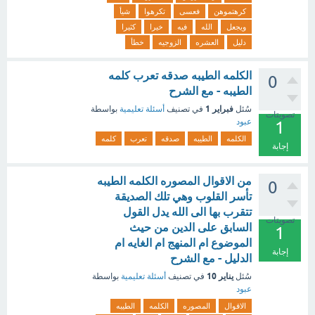
كرهتموهن
فعسى
تكرهوا
شيأ
ويجعل
الله
فيه
خيرا
كثيرا
دليل
العشره
الزوجيه
خطأ
الكلمه الطيبه صدقه تعرب كلمه
0
الطيبه - مع الشرح
فبراير 1
سُئل
في تصنيف
أسئلة تعليمية
بواسطة
تصويتات
عبود
1
الكلمه
الطيبه
صدقه
تعرب
كلمه
إجابة
من الاقوال المصوره الكلمه الطيبه
0
تأسر القلوب وهي تلك الصديقة
تتقرب بها الى الله يدل القول
تصويتات
السابق على الدين من حيث
1
الموضوع ام المنهج ام الغايه ام
إجابة
الدليل - مع الشرح
يناير 10
سُئل
في تصنيف
أسئلة تعليمية
بواسطة
عبود
الاقوال
المصوره
الكلمه
الطيبه