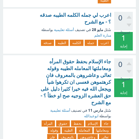
الطيبه
اعرب لي جمله الكلمه الطيبه صدقه
0
؟ - مع الشرح
مايو 28
سُئل
في تصنيف
أسئلة تعليمية
بواسطة
تصويتات
منارة العلم
1
اعرب
جمله
الكلمه
الطيبه
صدقه
إجابة
جاء الإسلام بحفظ حقوق المرأه
0
ومعاملتها المعامله الطيبه وقوله
تعالى وعاشروهن بالمعروف فان
تصويتات
كرهتموهن فعسى ان تكرهوا شيأ
1
ويجعل الله فيه خيرا كثيرا دليل على
إجابة
حق العشره الزوجيه صح او خطأ ؟ -
مع الشرح
مارس 11
سُئل
في تصنيف
أسئلة تعليمية
بواسطة
ابوعبدالله
جاء
الإسلام
بحفظ
حقوق
المرأه
ومعاملتها
المعامله
الطيبه
وقوله
تعالى
وعاشروهن
بالمعروف
فان