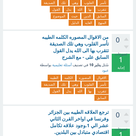
تأسر
القلوب
وهي
تلك
الصديقة
تتقرب
بها
الله
يدل
القول
السابق
الدين
حيث
الموضوع
المنهج
الغايه
الدليل
من الاقوال المصوره الكلمه الطيبه
0
تأسر القلوب وهي تلك الصديقة
تتقرب بها الى الله يدل القول
تصويتات
السابق على - مع الشرح
1
يناير 10
سُئل
في تصنيف
أسئلة تعليمية
بواسطة
إجابة
عبود
الاقوال
المصوره
الكلمه
الطيبه
تأسر
القلوب
وهي
تلك
الصديقة
تتقرب
بها
الله
يدل
القول
السابق
ترجع العلاقه الطيبه بين الجزائر
0
وفرنسا في اواخر القرن الثاني
عشر الي 1.وجود علاقه تكامل
تصويتات
اقتصادي متبادل بين البلدين.
1