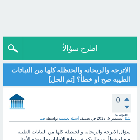
اطرح سؤالاً
الاترجه والريحانه والحنظله كلها من النباتات
الطيبه صح او خطأ؟ [تم الحل]
0
تصويتات
سُئل
ديسمبر 6، 2023
في تصنيف
أسئلة تعليمية
بواسطة
صبا
سؤال الاترجه والريحانه والحنظله كلها من النباتات الطيبه
صح او خطأ، مرحبًا بكم في
بوابة الاجابات
- الموقع الأمثل