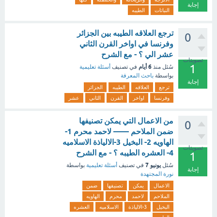
إجابة
النباتات
الطيبه
ترجع العلاقه الطيبه بين الجزائر
0
وفرنسا في اواخر القرن الثاني
عشر الي ؟ - مع الشرح
تصويتات
1
6 أيام
سُئل
منذ
في تصنيف
أسئلة تعليمية
بواسطة
باحث المعرفة
إجابة
ترجع
العلاقه
الطيبه
الجزائر
وفرنسا
اواخر
القرن
الثاني
عشر
من الاعمال التي يمكن تصنيفها
0
ضمن الملاحم —— لاحمد محرم 1-
الهاويه 2- البخيل 3-الالياذة الاسلاميه
تصويتات
4- العشره الطيبه ؟ - مع الشرح
1
يونيو 7
سُئل
في تصنيف
أسئلة تعليمية
بواسطة
إجابة
نورة المجتهدة
الاعمال
يمكن
تصنيفها
ضمن
الملاحم
لاحمد
محرم
الهاويه
البخيل
3-الالياذة
الاسلاميه
العشره