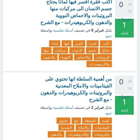
اكتب فقرة افسر فيها لماذا يحتاج
0
جسم الانسان الى مركبات منها
البروتينات والاحماض النووية
تصويتات
والدهون والكربوهيدرات - مع الشرح
1
فبراير 6
سُئل
في تصنيف
أسئلة تعليمية
بواسطة
إجابة
عبود
اكتب
فقرة
افسر
فيها
لماذا
يحتاج
جسم
الانسان
مركبات
منها
البروتينات
والاحماض
النووية
والدهون
والكربوهيدرات
من أهمية السلطة انها تحتوي على
0
الفيتامينات والاملاح المعدنية
والبروتينات والكربوهيدرات والدهون
تصويتات
- مع الشرح
1
فبراير 2
سُئل
في تصنيف
أسئلة تعليمية
بواسطة
إجابة
عبود
أهمية
السلطة
انها
تحتوي
الفيتامينات
والاملاح
المعدنية
والبروتينات
والكربوهيدرات
والدهون