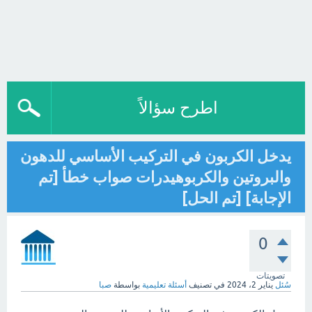
اطرح سؤالاً
يدخل الكربون في التركيب الأساسي للدهون
والبروتين والكربوهيدرات صواب خطأ [تم
الإجابة] [تم الحل]
0
تصويتات
سُئل
يناير 2، 2024
في تصنيف
أسئلة تعليمية
بواسطة
صبا