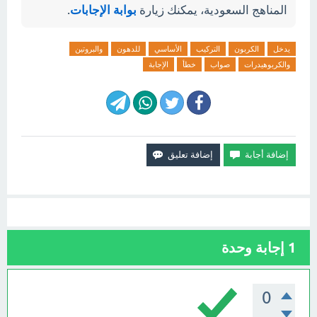
المناهج السعودية، يمكنك زيارة
بوابة الإجابات
.
يدخل
الكربون
التركيب
الأساسي
للدهون
والبروتين
والكربوهيدرات
صواب
خطأ
الإجابة
1
إجابة وحدة
0