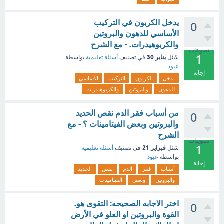
يدخل الكربون في التركيب
0
الأساسي للدهون والبروتين
والكربوهيدرات. - مع الشرح
تصويتات
1
يناير 30
سُئل
في تصنيف
أسئلة تعليمية
بواسطة
عبود
إجابة
يدخل
الكربون
التركيب
الأساسي
للدهون
والبروتين
والكربوهيدرات
من أسباب فقر الدم نقص الحديد
0
والبروتين وبعض الفيتامينات ؟ - مع
الشرح
تصويتات
1
فبراير 21
سُئل
في تصنيف
أسئلة تعليمية
بواسطة
عبود
إجابة
أسباب
فقر
الدم
نقص
الحديد
والبروتين
وبعض
الفيتامينات
اختر الاجابه الصحيحه: التقوى هو.
0
القوة والبروتين او العلو في الأرض