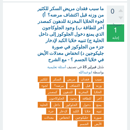
ما سبب فقدان مريض السكر للكثير
0
من وزنه قبل اكتشاف مرضه؟ أ)
لجوء الخلايا المخزنة للدهون كمصدر
تصويتات
آخر للطاقة ب) وجود الجلوكاجون
1
الذي يمنع دخول الجلوكوز إلى داخل
إجابة
الخلية ج) تنبيه خلايا الكبد لإدخار
جزء من الجلوكوز في صورة
جليكوجين د) انخفاض معدلات الأيض
في خلايا الجسم ؟ - مع الشرح
فبراير 25
سُئل
في تصنيف
أسئلة تعليمية
بواسطة
ابوعبدالله
سبب
فقدان
مريض
السكر
للكثير
وزنه
قبل
اكتشاف
مرضه؟
لجوء
الخلايا
المخزنة
للدهون
كمصدر
آخر
للطاقة
وجود
الجلوكاجون
يمنع
دخول
الجلوكوز
داخل
الخلية
تنبيه
خلايا
الكبد
لإدخار
جزء
صورة
جليكوجين
انخفاض
معدلات
الأيض
الجسم