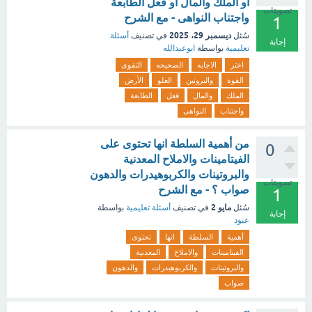
او الملك والمال او فعل الطابعة
تصويتات
واجتناب النواهى - مع الشرح
1
ديسمبر 29، 2025
سُئل
في تصنيف
أسئلة
إجابة
تعليمية
بواسطة
ابوعبدالله
اختر
الاجابه
الصحيحه
التقوى
القوة
والبروتين
العلو
الأرض
الملك
والمال
فعل
الطابعة
واجتناب
النواهى
من أهمية السلطة انها تحتوى على
0
الفيتامينات والاملاح المعدنية
والبروتينات والكربوهيدرات والدهون
تصويتات
صواب ؟ - مع الشرح
1
مايو 2
سُئل
في تصنيف
أسئلة تعليمية
بواسطة
إجابة
عبود
أهمية
السلطة
انها
تحتوى
الفيتامينات
والاملاح
المعدنية
والبروتينات
والكربوهيدرات
والدهون
صواب