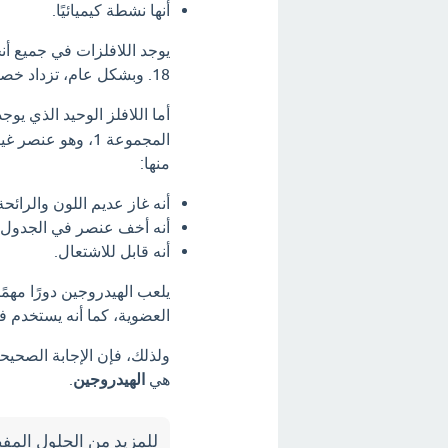
أنها نشطة كيميائيًا.
18. وبشكل عام، تزداد خصائص اللافلزات غير المعدنية مع زيادة العدد الذري.
أما اللافلز الوحيد الذي يو
المجموعة 1، وهو
منها:
أنه غاز عديم اللون والرائحة
أنه أخف عنصر في الجدول 
أنه قابل للاشتعال.
يلعب الهيدروجين دورًا مهم
العضوية، كما أنه يستخدم ف
ولذلك، فإن الإجابة الصحيح
هي
الهيدروجين
.
للمزيد من الحلول المفص