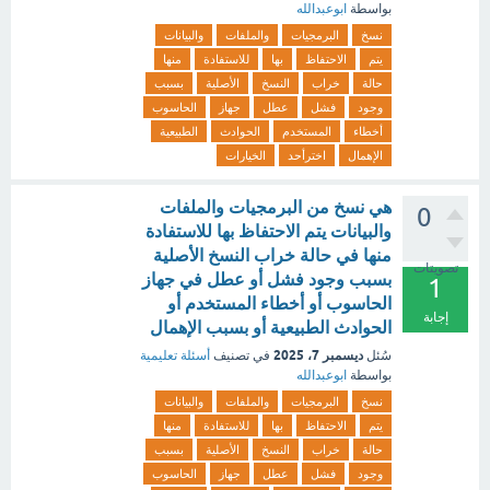
بواسطة
ابوعبدالله
نسخ
البرمجيات
والملفات
والبيانات
يتم
الاحتفاظ
بها
للاستفادة
منها
حالة
خراب
النسخ
الأصلية
بسبب
وجود
فشل
عطل
جهاز
الحاسوب
أخطاء
المستخدم
الحوادث
الطبيعية
الإهمال
اخترأحد
الخيارات
هي نسخ من البرمجيات والملفات
0
والبيانات يتم الاحتفاظ بها للاستفادة
منها في حالة خراب النسخ الأصلية
تصويتات
بسبب وجود فشل أو عطل في جهاز
1
الحاسوب أو أخطاء المستخدم أو
إجابة
الحوادث الطبيعية أو بسبب الإهمال
ديسمبر 7، 2025
سُئل
في تصنيف
أسئلة تعليمية
بواسطة
ابوعبدالله
نسخ
البرمجيات
والملفات
والبيانات
يتم
الاحتفاظ
بها
للاستفادة
منها
حالة
خراب
النسخ
الأصلية
بسبب
وجود
فشل
عطل
جهاز
الحاسوب