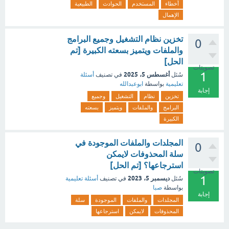
أخطاء
المستخدم
الحوادث
الطبيعية
الإهمال
تخزين نظام التشغيل وجميع البرامج
0
والملفات ويتميز بسعته الكبيرة [تم
الحل]
تصويتات
1
أغسطس 5، 2025
سُئل
في تصنيف
أسئلة
تعليمية
بواسطة
ابوعبدالله
إجابة
تخزين
نظام
التشغيل
وجميع
البرامج
والملفات
ويتميز
بسعته
الكبيرة
المجلدات والملفات الموجودة في
0
سلة المحذوفات لايمكن
استرجاعها؟ [تم الحل]
تصويتات
1
ديسمبر 5، 2023
سُئل
في تصنيف
أسئلة تعليمية
بواسطة
صبا
إجابة
المجلدات
والملفات
الموجودة
سلة
المحذوفات
لايمكن
استرجاعها