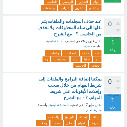
جهاز
التخزين
الرئيسي
الحاسب
يستخدم
لتخزين
البرامج
والملفات
عند حذف المجلدات والملفات يتم
0
نقلها الى سلة المحذوفات ولا تحذف
من الحاسب ؟ - مع الشرح
تصويتات
1
فبراير 26
سُئل
في تصنيف
أسئلة تعليمية
بواسطة
عبود
إجابة
عند
حذف
المجلدات
والملفات
يتم
نقلها
سلة
المحذوفات
ولا
تحذف
الحاسب
يمكننا إضافة البرامج والملفات إلى
0
شريط المهام من خلال سحب
وإفلات الأيقونات على شريط
تصويتات
المهام. ؟ - مع الشرح
1
مايو 17
سُئل
في تصنيف
أسئلة تعليمية
بواسطة
إجابة
منارة العلم
يمكننا
إضافة
البرامج
والملفات
شريط
المهام
خلال
سحب
وإفلات