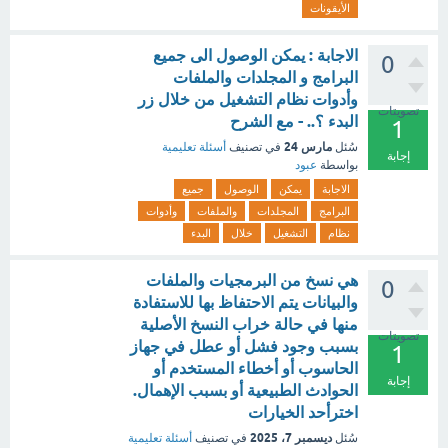
الأيقونات
الاجابة : يمكن الوصول الى جميع
0
البرامج و المجلدات والملفات
وأدوات نظام التشغيل من خلال زر
تصويتات
البدء ؟.. - مع الشرح
1
مارس 24
سُئل
في تصنيف
أسئلة تعليمية
إجابة
بواسطة
عبود
الاجابة
يمكن
الوصول
جميع
البرامج
المجلدات
والملفات
وأدوات
نظام
التشغيل
خلال
البدء
هي نسخ من البرمجيات والملفات
0
والبيانات يتم الاحتفاظ بها للاستفادة
منها في حالة خراب النسخ الأصلية
تصويتات
بسبب وجود فشل أو عطل في جهاز
1
الحاسوب أو أخطاء المستخدم أو
إجابة
الحوادث الطبيعية أو بسبب الإهمال.
اخترأحد الخيارات
ديسمبر 7، 2025
سُئل
في تصنيف
أسئلة تعليمية