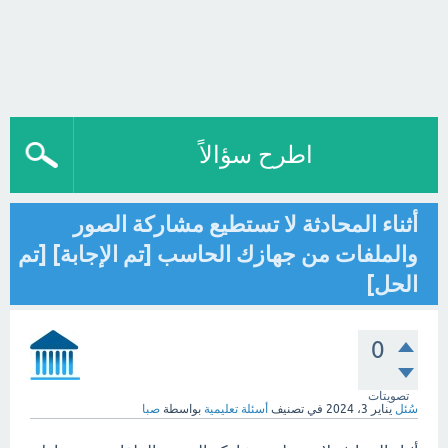
اطرح سؤالاً
أثناء المحادثة لا تستطيع مشاركة الصور
والملفات من جهازك الحاسب [تم الإجابة] [تم
الحل]
0
تصويتات
سُئل
يناير 3، 2024
في تصنيف
أسئلة تعليمية
بواسطة
صبا