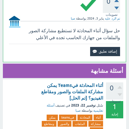
0
تصويتات
تم الرد عليه
يناير 3، 2024
بواسطة
صبا
حل سؤال أثناء المحادثة لا تستطيع مشاركة الصور
والملفات من جهازك الحاسب تجده في الأعلي
أسئلة مشابهة
أثناء المحادثة فيTeams يمكن
0
مشاركة الملفات والصور ومقاطع
الفيديو؟ [تم الحل]
تصويتات
1
نوفمبر 22، 2023
سُئل
في تصنيف
أسئلة
تعليمية
بواسطة
صبا
إجابة
أثناء
المحادثة
فيteams
يمكن
مشاركة
الملفات
والصور
ومقاطع