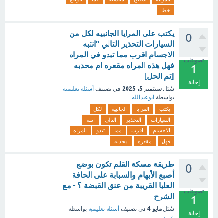
خطا
يكتب على المرايا الجانبيه لكل من
0
السيارات التحذير التالي "انتبه
الاجسام اقرب مما تبدو في المراه
تصويتات
فهل هذه المراه مقعره ام محدبه
1
[تم الحل]
إجابة
سبتمبر 5، 2025
سُئل
في تصنيف
أسئلة تعليمية
بواسطة
ابوعبدالله
يكتب
المرايا
الجانبيه
لكل
السيارات
التحذير
التالي
انتبه
الاجسام
اقرب
مما
تبدو
المراه
فهل
مقعره
محدبه
طريقة مسكة القلم تكون بوضع
0
أصبع الأبهام والسبابة على الحافة
العليا القريبة من عنق القبضة ؟ - مع
تصويتات
الشرح
1
مايو 4
سُئل
في تصنيف
أسئلة تعليمية
بواسطة
إجابة
عبود