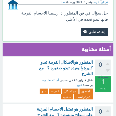
تم الرد عليه
نوفمبر 3، 2023
بواسطة
صبا
حل سؤال في فن المنظور اذا رسمنا الاجسام القريبة
فانها تبدو تجده في الأعلي
أسئلة مشابهة
المنظور هوالاشكال القريبة تبدو
0
كبيرةوالبعيده تبدو صغيره ؟ - مع
الشرح
تصويتات
1
فبراير 28
سُئل
في تصنيف
أسئلة تعليمية
بواسطة
عبود
إجابة
المنظور
هوالاشكال
القريبة
تبدو
كبيرةوالبعيده
صغيره
المنظور هو تمثيل الاجسام المرئية
0
على سطح منبسط: ؟ - مع الشرح