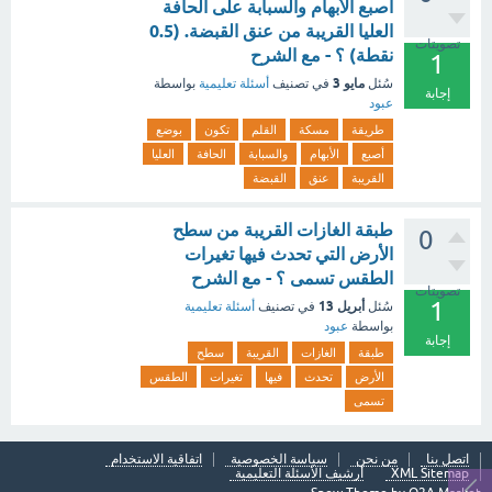
أصبع الأبهام والسبابة على الحافة
العليا القريبة من عنق القبضة. (0.5
تصويتات
نقطة) ؟ - مع الشرح
1
مايو 3
سُئل
في تصنيف
أسئلة تعليمية
بواسطة
إجابة
عبود
طريقة
مسكة
القلم
تكون
بوضع
أصبع
الأبهام
والسبابة
الحافة
العليا
القريبة
عنق
القبضة
طبقة الغازات القريبة من سطح
0
الأرض التي تحدث فيها تغيرات
الطقس تسمى ؟ - مع الشرح
تصويتات
1
أبريل 13
سُئل
في تصنيف
أسئلة تعليمية
بواسطة
عبود
إجابة
طبقة
الغازات
القريبة
سطح
الأرض
تحدث
فيها
تغيرات
الطقس
تسمى
اتصل بنا
من نحن
سياسة الخصوصية
اتفاقية الاستخدام
XML Sitemap
أرشيف الأسئلة التعليمية