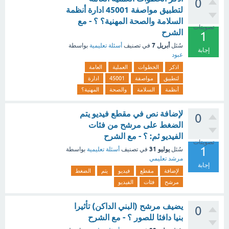
0
لتطبيق مواصفة 45001 ادارة أنظمة
السلامة والصحة المهنية؟ ؟ - مع
تصويتات
الشرح
1
أبريل 7
سُئل
في تصنيف
أسئلة تعليمية
بواسطة
إجابة
عبود
اذكر
الخطوات
العملية
العامة
لتطبيق
مواصفة
45001
ادارة
أنظمة
السلامة
والصحة
المهنية؟
لإضافة نص في مقطع فيديو يتم
0
الضغط على مرشح من فئات
الفيديو ثم: ؟ - مع الشرح
تصويتات
1
يوليو 31
سُئل
في تصنيف
أسئلة تعليمية
بواسطة
مرشد تعليمي
إجابة
لإضافة
مقطع
فيديو
يتم
الضغط
مرشح
فئات
الفيديو
يضيف مرشح (البني الداكن) تأثيرا
0
بنيا دافئا للصور ؟ - مع الشرح