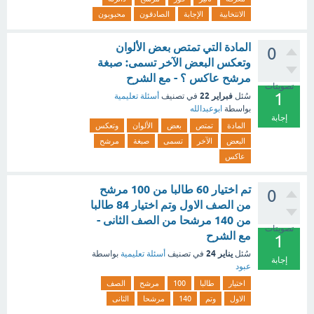
الانتخابية
الإجابة
الصادقون
محبوبون
المادة التي تمتص بعض الألوان
0
وتعكس البعض الآخر تسمى: صبغة
مرشح عاكس ؟ - مع الشرح
تصويتات
1
فبراير 22
سُئل
في تصنيف
أسئلة تعليمية
بواسطة
ابوعبدالله
إجابة
المادة
تمتص
بعض
الألوان
وتعكس
البعض
الآخر
تسمى
صبغة
مرشح
عاكس
تم اختيار 60 طالبا من 100 مرشح
0
من الصف الاول وتم اختيار 84 طالبا
من 140 مرشحا من الصف الثانى -
تصويتات
مع الشرح
1
يناير 24
سُئل
في تصنيف
أسئلة تعليمية
بواسطة
إجابة
عبود
اختيار
طالبا
100
مرشح
الصف
الاول
وتم
140
مرشحا
الثانى