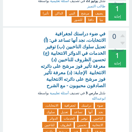
يوليو 22
سُئل
في تصنيف
أسئلة تعليمية
بواسطة
تصويتات
طالب التميز
1
يضيف
مرشح
البني
الداكن
تأثيرا
إجابة
بنيا
دافئا
للصور
في ضوء دراستك لجغرافية
0
الانتخابات، نجد أنها تساعد في: (أ)
تعديل سلوك الناخبين (ب) توفير
تصويتات
الخدمات في الدوائر الانتخابية (ج)
1
تحسين الظروف للناخبين (د)
إجابة
معرفة تأثير فوز مرشح على دائرته
الانتخابية الإجابة: (د) معرفة تأثير
فوز مرشح على دائرته الانتخابية
الصادقون محبوبون - مع الشرح
مارس 3
سُئل
في تصنيف
أسئلة تعليمية
بواسطة
ابوعبدالله
ضوء
دراستك
لجغرافية
الانتخابات،
نجد
أنها
تساعد
تعديل
سلوك
الناخبين
توفير
الخدمات
الدوائر
الانتخابية
تحسين
الظروف
للناخبين
معرفة
تأثير
فوز
مرشح
دائرته