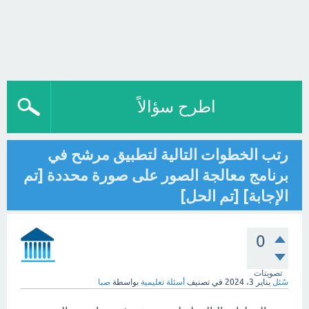
اطرح سؤالاً
رتب الخطوات التالية لتطبيق مرشح في
برنامج معالجة الصور على صورة محددة [تم
الإجابة] [تم الحل]
0
تصويتات
سُئل
يناير 3، 2024
في تصنيف
أسئلة تعليمية
بواسطة
صبا