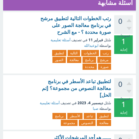
أسئلة مشابهة
رتب الخطوات التالية لتطبيق مرشح
0
في برنامج معالجة الصور على
صورة محددة ؟ - مع الشرح
تصويتات
1
فبراير 11
سُئل
في تصنيف
أسئلة تعليمية
بواسطة
ابوعبدالله
إجابة
رتب
الخطوات
التالية
لتطبيق
مرشح
برنامج
معالجة
الصور
صورة
محددة
لتطبيق تباعد الأسطر في برنامج
0
معالجة النصوص من مجموعة؟ [تم
الحل]
تصويتات
1
ديسمبر 4، 2023
سُئل
في تصنيف
أسئلة تعليمية
بواسطة
صبا
إجابة
لتطبيق
تباعد
الأسطر
برنامج
معالجة
النصوص
مجموعة
....... هو أحد المرشحات الأكثر