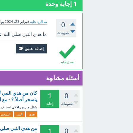
1
إجابة وحدة
تم الرد عليه
فبراير 23، 2024
بو
0
تصويتات
ما هدي النبي صلى الله ع
أفضل إجابة
أسئلة مشابهة
كان من هدي النبي ﷺ
1
0
يتسحر أصلاً ؟ - مع 
تصويتات
إجابة
مارس 4
سُئل
في تصنيف
هدي
النبي
السحور
من هدي النبي صلى ال
1
0