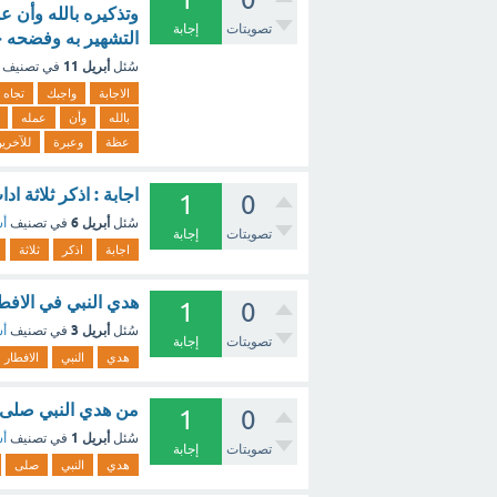
وتذكيره بالله وأن 
تصويتات
إجابة
التشهير به وفضحه 
أبريل 11
سُئل
في تصنيف
الاجابة
واجبك
تجاه
بالله
وأن
عمله
عظة
وعبرة
للآخري
اجابة : اذكر ثلاثة 
1
0
أبريل 6
سُئل
في تصنيف
أس
تصويتات
إجابة
اجابة
اذكر
ثلاثة
هدي النبي في الافط
1
0
أبريل 3
سُئل
في تصنيف
أس
تصويتات
إجابة
هدي
النبي
الافطار
من هدي النبي صلى ا
1
0
أبريل 1
سُئل
في تصنيف
أس
تصويتات
إجابة
هدي
النبي
صلى