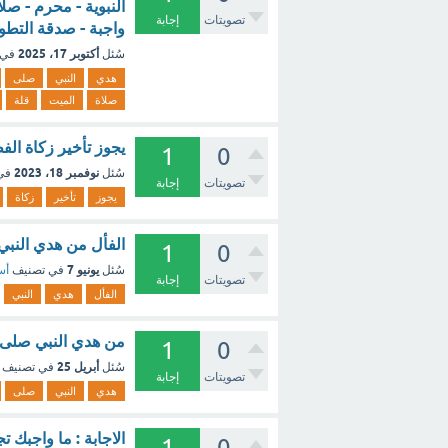
النبوية - محرم - صلا
تصويتات
إجابة
واجبة - صدقة التطو
أكتوبر 17، 2025
سُئل
في 
هدي
النبي
صلى
صلاة
الميت
قلة
يجوز تأخير زكاة الف
1
0
نوفمبر 18، 2023
سُئل
في
تصويتات
إجابة
يجوز
تأخير
زكاة
الفأل من هدي النبي
1
0
يونيو 7
سُئل
في تصنيف
أس
تصويتات
إجابة
الفأل
هدي
النبي
من هدي النبي صلى ا
1
0
أبريل 25
سُئل
في تصنيف
تصويتات
إجابة
هدي
النبي
صلى
الاجابة : ما واجبك
1
0