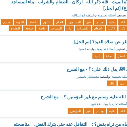
ة الميت - قلة ذكر الله - اركان - الطعام والشراب - بناء المساجد -
ع) [تم الحل]
تصنيف
أسئلة تعليمية
بواسطة
ابوعبدالله
الله
عليه
وسلم
غير
المسلمين
الحلم
أذائهم
بالسنة
النبوية
محرم
ذكر
اركان
الطعام
والشراب
بناء
المساجد
واجبة
صدقة
التطوع
طر عن صلاة العيد؟ [تم الحل]
 تصنيف
أسئلة تعليمية
بواسطة
صبا
الفطر
صلاة
العيد
 ﷺ، يدل ذلك على: ؟ - مع الشرح
ئلة تعليمية
بواسطة
مستشار تعليمي
يدل
ذلك
لله عليه وسلم مع غير المؤمنين ؟. - مع الشرح
أسئلة تعليمية
بواسطة
عبود
الله
عليه
وسلم
غير
المؤمنين
 تجاه من تراه يغش؟ : التغافل عنه حتى يترك الغش. مناصحته