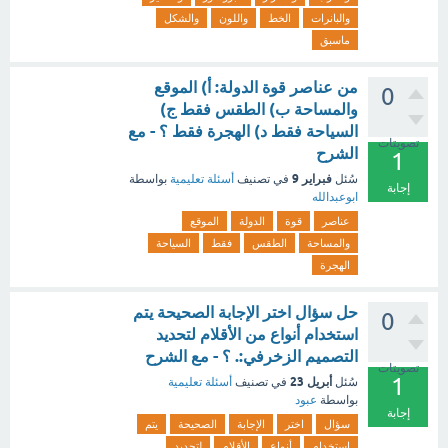
والبانرات
الخط
واللون
والشكل
ماسبق
من عناصر قوة الدولة: أ) الموقع
0
والمساحة ب) الطقس فقط ج)
السياحة فقط د) الهجرة فقط ؟ - مع
تصويتات
الشرح
1
فبراير 9
سُئل
في تصنيف
أسئلة تعليمية
بواسطة
إجابة
ابوعبدالله
عناصر
قوة
الدولة
الموقع
والمساحة
الطقس
فقط
السياحة
الهجرة
حل سؤال اختر الإجابة الصحيحة يتم
0
استخدام أنواع من الأقلام لتحديد
التصميم الزخرفي:. ؟ - مع الشرح
تصويتات
1
أبريل 23
سُئل
في تصنيف
أسئلة تعليمية
بواسطة
عبود
إجابة
سؤال
اختر
الإجابة
الصحيحة
يتم
استخدام
أنواع
الأقلام
لتحديد