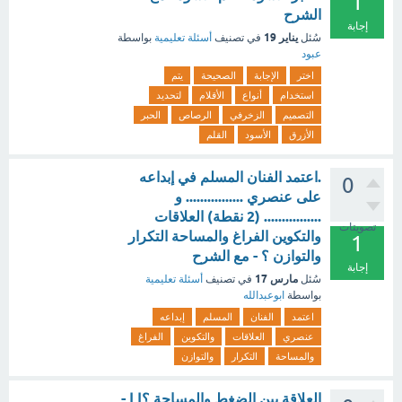
1
الشرح
إجابة
يناير 19
سُئل
في تصنيف
أسئلة تعليمية
بواسطة
عبود
اختر
الإجابة
الصحيحة
يتم
استخدام
أنواع
الأقلام
لتحديد
التصميم
الزخرفي
الرصاص
الحبر
الأزرق
الأسود
القلم
.اعتمد الفنان المسلم في إبداعه
0
على عنصري ................ و
................ (2 نقطة) العلاقات
تصويتات
والتكوين الفراغ والمساحة التكرار
1
والتوازن ؟ - مع الشرح
إجابة
مارس 17
سُئل
في تصنيف
أسئلة تعليمية
بواسطة
ابوعبدالله
اعتمد
الفنان
المسلم
إبداعه
عنصري
العلاقات
والتكوين
الفراغ
والمساحة
التكرار
والتوازن
العلاقة بين الضغط والمساحة ؟| | -