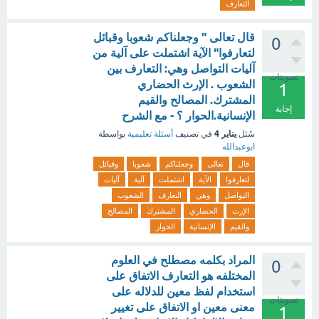
التعارف
قال تعالى " وجعلناكم شعوبا وقبائل
0
لتعارفوا" الآية اشتملت على آلية من
آليات التواصل وهي: التعارف بين
تصويتات
الشعوب . الإرث الحضاري
1
المشترك. المصالح والقيم
إجابة
الإنسانية.الحوار ؟ - مع الشرح
يناير 4
سُئل
في تصنيف
أسئلة تعليمية
بواسطة
ابوعبدالله
قال
تعالى
وجعلناكم
شعوبا
وقبائل
لتعارفوا
الآية
اشتملت
آلية
آليات
التواصل
وهي
التعارف
الشعوب
الإرث
الحضاري
المشترك
المصالح
والقيم
الإنسانية
الحوار
المراد بكلمه مصطلح في العلوم
0
المختلفه هو التعارف الاتفاق على
استخدام لفظ معين للدلاله على
تصويتات
معنى معين او الاتفاق على تغيير
1