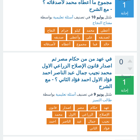
مجموع ما أعطاه محمد لأصدقائه ؟
1
- مع الشرح
إجابة
يوليو 10
سُئل
في تصنيف
أسئلة تعليمية
بواسطة
مفتاح النجاح
أعطي
محمد
كيلو
جرام
التفاح
لصديقه
علي
وأعطى
صديقه
خالد
فما
مجموع
أعطاه
لأصدقائه
في عهد من من حكام مصر تم
0
اصدار قانون الإصلاح الزراعي الاول
محمد نجيب جمال عبد الناصر احمد
تصويتات
فؤاد الاول احمد فؤاد الثاني ؟ - مع
1
الشرح
إجابة
يونيو 9
سُئل
في تصنيف
أسئلة تعليمية
بواسطة
طالب التميز
عهد
حكام
مصر
اصدار
قانون
الإصلاح
الزراعي
الاول
محمد
نجيب
جمال
عبد
الناصر
احمد
فؤاد
الثاني