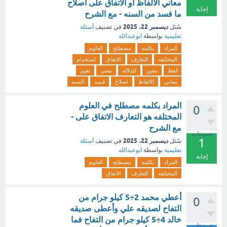
معاني الالفاظ او الاتفاق على اصلاح
إجابة
ما فسد من السنه - مع الشرح
ديسمبر 22، 2025
سُئل
في تصنيف
أسئلة
تعليمية
بواسطة
ابوعبدالله
المراد
بكلمه
مصطلح
العلوم
المختلفه
التعارف
الاتفاق
استخدام
لفظ
معين
للدلاله
معنى
تغيير
معاني
الالفاظ
اصلاح
فسد
السنه
المراد بكلمه مصطلح في العلوم
0
المختلفه هو التعارف الاتفاق على -
مع الشرح
تصويتات
1
ديسمبر 22، 2025
سُئل
في تصنيف
أسئلة
تعليمية
بواسطة
ابوعبدالله
إجابة
المراد
بكلمه
مصطلح
العلوم
المختلفه
التعارف
الاتفاق
أعطي محمد ‫2‏÷5‬ كيلو جرام من
0
التفاح لصديقه علي وأعطى صديقه
خالد ‫4‏÷5‬ كيلو جرام من التفاح فما
تصويتات