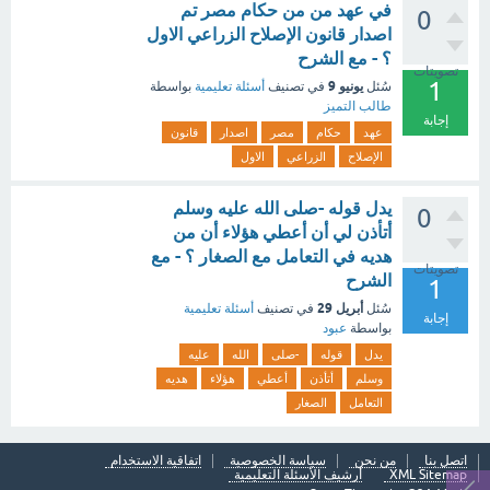
في عهد من من حكام مصر تم
0
اصدار قانون الإصلاح الزراعي الاول
؟ - مع الشرح
تصويتات
1
يونيو 9
سُئل
في تصنيف
أسئلة تعليمية
بواسطة
طالب التميز
إجابة
عهد
حكام
مصر
اصدار
قانون
الإصلاح
الزراعي
الاول
يدل قوله -صلى الله عليه وسلم
0
أتأذن لي أن أعطي هؤلاء أن من
هديه في التعامل مع الصغار ؟ - مع
تصويتات
الشرح
1
أبريل 29
سُئل
في تصنيف
أسئلة تعليمية
إجابة
بواسطة
عبود
يدل
قوله
-صلى
الله
عليه
وسلم
أتأذن
أعطي
هؤلاء
هديه
التعامل
الصغار
اتصل بنا
من نحن
سياسة الخصوصية
اتفاقية الاستخدام
XML Sitemap
أرشيف الأسئلة التعليمية