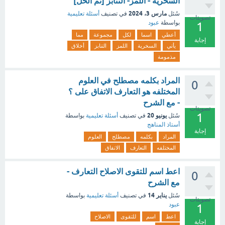
السخرية - اللمز- التنابز [تم الحل]
مارس 3، 2024
سُئل
في تصنيف
أسئلة تعليمية
تصويتات
بواسطة
عبود
1
أعطي
اسما
لكل
مجموعة
مما
إجابة
يأتي
السخرية
اللمز
التنابز
أخلاق
مذمومة
المراد بكلمه مصطلح في العلوم
0
المختلفه هو التعارف الاتفاق على ؟
- مع الشرح
تصويتات
1
يونيو 20
سُئل
في تصنيف
أسئلة تعليمية
بواسطة
أستاذ المناهج
إجابة
المراد
بكلمه
مصطلح
العلوم
المختلفه
التعارف
الاتفاق
اعط اسم للتقوى الاصلاح التعارف -
0
مع الشرح
يناير 14
سُئل
في تصنيف
أسئلة تعليمية
بواسطة
تصويتات
عبود
1
اعط
اسم
للتقوى
الاصلاح
إجابة