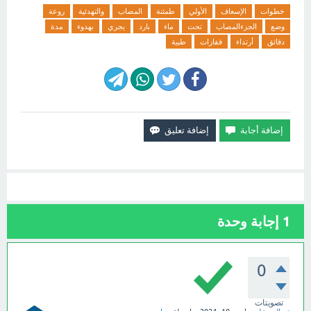
خطوات
الإسعاف
الأولي
طمئنة
المصاب
والتهدئية
روعة
وضع
الجزءالمصاب
تحت
ماء
بارد
يجري
بهدوء
مدة
دقائق
أرتداء
قفازات
طبية
1
إجابة وحدة
0
تصويتات