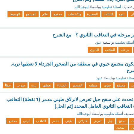
 تصنيف
أسئلة تعليمية
بواسطة
ابوعبدالله
لى
تنمو
النباتات
الصغيرة
والأعشاب
مجتمع
قائم
المجتمع
الوسيط
ر مرحلة في التعاقب الثانوي ؟ - مع الشرح
أسئلة تعليمية
بواسطة
عبود
مرحلة
التعاقب
الثانوي
 تكون مجتمع حيوي في منطقة من الصخور الجرداء لا تغطيها تربه.
شرح
سئلة تعليمية
بواسطة
عبود
ن
مجتمع
حيوي
منطقة
الصخور
الجرداء
تغطيها
تربه
صواب
خطأ
يصف التغيرات التي تحدث على سفح جبل تعرض لانزلاق طيني مدمر (1 نقطة) التعاقب
 التعاقب الثانوي العامل المحدد [تم الحل]
تصنيف
أسئلة تعليمية
بواسطة
ابوعبدالله
ث
سفح
جبل
تعرض
لانزلاق
طيني
مدمر
التعاقب
البيئي
مجتمع
ل
المحدد