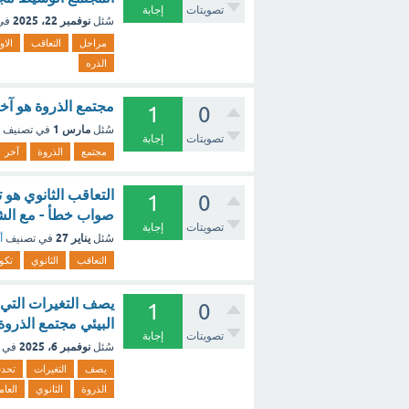
تصويتات
إجابة
نوفمبر 22، 2025
سُئل
في
مراحل
التعاقب
الاو
الذره
مجتمع الذروة هو آخ
1
0
مارس 1
سُئل
في تصنيف
تصويتات
إجابة
مجتمع
الذروة
آخر
التعاقب الثانوي هو
1
0
صواب خطأ - مع ال
تصويتات
إجابة
يناير 27
سُئل
في تصنيف
أ
التعاقب
الثانوي
تكو
1
0
البيئي مجتمع الذروة
تصويتات
إجابة
نوفمبر 6، 2025
سُئل
في 
يصف
التغيرات
تحد
الذروة
الثانوي
العام