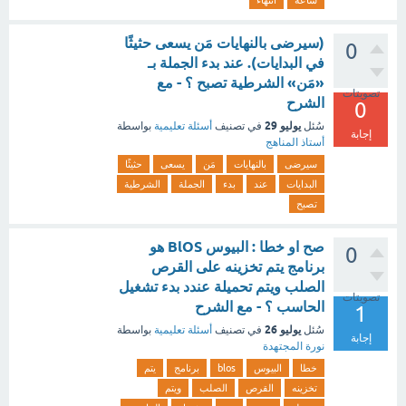
ساعة
انتهاء
(سيرضى بالنهايات مَن يسعى حثيثًا
0
في البدايات). عند بدء الجملة بـ
«مَن» الشرطية تصبح ؟ - مع
تصويتات
الشرح
0
يوليو 29
سُئل
في تصنيف
أسئلة تعليمية
بواسطة
إجابة
أستاذ المناهج
سيرضى
بالنهايات
مَن
يسعى
حثيثًا
البدايات
عند
بدء
الجملة
الشرطية
تصبح
صح او خطا : البيوس BlOS هو
0
برنامج يتم تخزينه على القرص
الصلب ويتم تحميلة عندد بدء تشغيل
تصويتات
الحاسب ؟ - مع الشرح
1
يوليو 26
سُئل
في تصنيف
أسئلة تعليمية
بواسطة
إجابة
نورة المجتهدة
خطا
البيوس
blos
برنامج
يتم
تخزينه
القرص
الصلب
ويتم