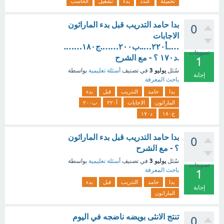
تحميلة
عندد
بدء
تشغيل
الحاسب
بدا حامد التدريب قبل بدء الماراثون
0
الاجابات
…..أ٢٢٠…..ب٢٠٠…….ج١٨٠…….
تصويتات
.د١٧٠ ؟ - مع الشرح
1
يوليو 3
سُئل
في تصنيف
أسئلة تعليمية
بواسطة
إجابة
باحث المعرفة
بدا
حامد
التدريب
قبل
بدء
الماراثون
الاجابات
أ٢٢٠
ب٢٠٠
ج١٨٠
د١٧٠
بدا حامد التدريب قبل بدء الماراثون
0
؟ - مع الشرح
يوليو 3
سُئل
في تصنيف
أسئلة تعليمية
بواسطة
تصويتات
باحث المعرفة
1
بدا
حامد
التدريب
قبل
بدء
إجابة
الماراثون
تنتج الانثى بويضه ناضجه في اليوم
0