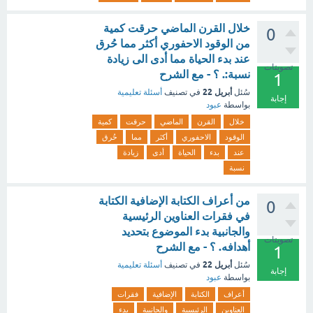
خلال القرن الماضي حرقت كمية
0
من الوقود الاحفوري أكثر مما حُرق
عند بدء الحياة مما أدى الى زيادة
تصويتات
نسبة:. ؟ - مع الشرح
1
أبريل 22
سُئل
في تصنيف
أسئلة تعليمية
إجابة
بواسطة
عبود
خلال
القرن
الماضي
حرقت
كمية
الوقود
الاحفوري
أكثر
مما
حُرق
عند
بدء
الحياة
أدى
زيادة
نسبة
من أعراف الكتابة الإضافية الكتابة
0
في فقرات العناوين الرئيسية
والجانبية بدء الموضوع بتحديد
تصويتات
أهدافه. ؟ - مع الشرح
1
أبريل 22
سُئل
في تصنيف
أسئلة تعليمية
إجابة
بواسطة
عبود
أعراف
الكتابة
الإضافية
فقرات
العناوين
الرئيسية
والجانبية
بدء