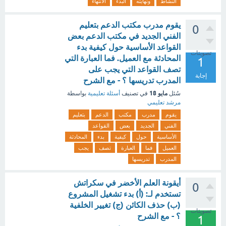
النشاط
ونهايته
البدء
الانتهاء
يقوم مدرب مكتب الدعم بتعليم
0
الفني الجديد في مكتب الدعم بعض
القواعد الأساسية حول كيفية بدء
تصويتات
المحادثة مع العميل. فما العبارة التي
1
تصف القواعد التي يجب على
إجابة
المدرب تدريسها ؟ - مع الشرح
مايو 18
سُئل
في تصنيف
أسئلة تعليمية
بواسطة
مرشد تعليمي
يقوم
مدرب
مكتب
الدعم
بتعليم
الفني
الجديد
بعض
القواعد
الأساسية
حول
كيفية
بدء
المحادثة
العميل
فما
العبارة
تصف
يجب
المدرب
تدريسها
أيقونة العلم الأخضر في سكراتش
0
تستخدم لـ: (أ) بدء تشغيل المشروع
(ب) حذف الكائن (ج) تغيير الخلفية
تصويتات
؟ - مع الشرح
1