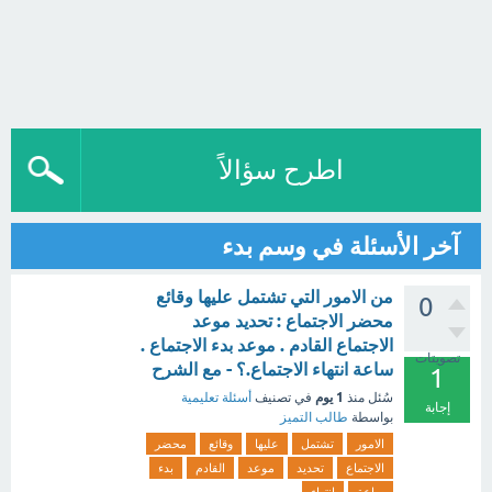
اطرح سؤالاً
آخر الأسئلة في وسم بدء
من الامور التي تشتمل عليها وقائع
0
محضر الاجتماع : تحديد موعد
الاجتماع القادم . موعد بدء الاجتماع .
تصويتات
ساعة انتهاء الاجتماع.؟ - مع الشرح
1
1 يوم
سُئل
منذ
في تصنيف
أسئلة تعليمية
إجابة
بواسطة
طالب التميز
الامور
تشتمل
عليها
وقائع
محضر
الاجتماع
تحديد
موعد
القادم
بدء