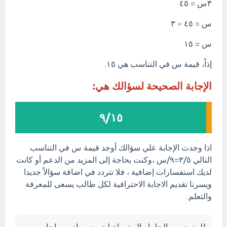
٣س = ٤٥
س = ٤٥ ÷ ٣
س = ١٥
إذاً، قيمة س في التناسب هي ١٥.
الإجابة الصحيحة لسؤالك هي:
٩/١٥
اذا وجدت الإجابة علي سؤالك أوجد قيمة س في التناسب
التالي ٣/٥=٩/س ،وكنت بحاجة إلى المزيد من الدعم أو كانت
لديك استفسارات إضافية ، فلا تتردد في اضافة سؤالاً جديدا
ويسرنا تقديم الاجابة الاحترافية لكل طالب يسعى للمعرفة
والتعلم.