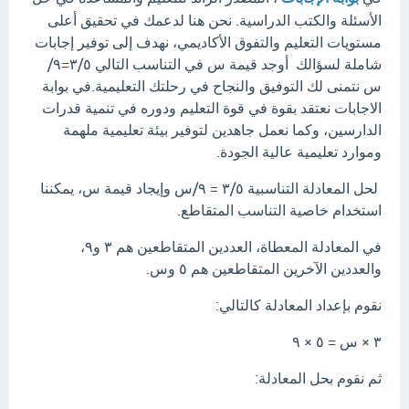
الأسئلة والكتب الدراسية. نحن هنا لدعمك في تحقيق أعلى
مستويات التعليم والتفوق الأكاديمي، نهدف إلى توفير إجابات
شاملة لسؤالك أوجد قيمة س في التناسب التالي ٣/٥=٩/
س نتمنى لك التوفيق والنجاح في رحلتك التعليمية.في بوابة
الاجابات نعتقد بقوة في قوة التعليم ودوره في تنمية قدرات
الدارسين، وكما نعمل جاهدين لتوفير بيئة تعليمية ملهمة
وموارد تعليمية عالية الجودة.
لحل المعادلة التناسبية ٣/٥ = ٩/س وإيجاد قيمة س، يمكننا
استخدام خاصية التناسب المتقاطع.
في المعادلة المعطاة، العددين المتقاطعين هم ٣ و٩،
والعددين الآخرين المتقاطعين هم ٥ وس.
نقوم بإعداد المعادلة كالتالي:
٣ × س = ٥ × ٩
ثم نقوم بحل المعادلة: