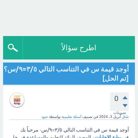
اطرح سؤالاً
أوجد قيمة س في التناسب التالي ٣/٥=٩/س؟
[تم الحل]
0
تصويتات
سُئل
أبريل 3، 2024
في تصنيف
أسئلة تعليمية
بواسطة
عبود
أوجد قيمة س في التناسب التالي ٣/٥=٩/س- مرحباً بك
في
بوابة الإجابات
، المصدر الرائد للتعليم والمساعدة في حل