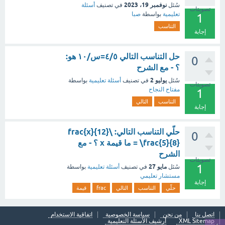
نوفمبر 19، 2023
سُئل
في تصنيف
أسئلة
تصويتات
تعليمية
بواسطة
صبا
1
التناسب
إجابة
حل التناسب التالي ٤/٥=س/١٠ هو:
0
؟ - مع الشرح
يوليو 2
سُئل
في تصنيف
أسئلة تعليمية
بواسطة
تصويتات
مفتاح النجاح
1
التناسب
التالي
إجابة
حلّي التناسب التالي: \frac{x}{12}
0
= \frac{5}{8} ما قيمة x ؟ - مع
الشرح
تصويتات
1
مايو 27
سُئل
في تصنيف
أسئلة تعليمية
بواسطة
مستشار تعليمي
إجابة
حلّي
التناسب
التالي
frac
قيمة
اتصل بنا
من نحن
سياسة الخصوصية
اتفاقية الاستخدام
XML Sitemap
أرشيف الأسئلة التعليمية