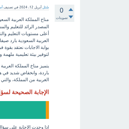
سُئل
أبريل 12، 2024
في تصنيف
أس
0
تصويتات
مناخ المملكة العربية السع
المصدر الرائد للتعليم وال
أعلى مستويات التعليم والت
العربية السعودية بارد صيف
بوابة الاجابات نعتقد بقوة 
لتوفير بيئة تعليمية ملهمة و
يتميز مناخ المملكة العربي
باردة، وانخفاض شديد في هط
الغربية من المملكة، والتي تستقبل حوالي ٠٠
الإجابة الصحيحة لسؤ
اذا وجدت الإجابة علي سؤال