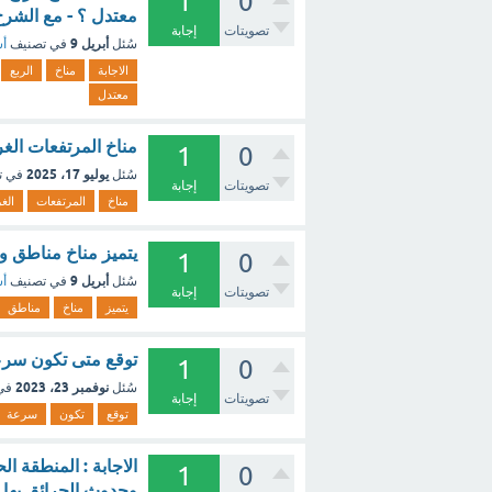
1
0
معتدل ؟ - مع الشرح
تصويتات
إجابة
أبريل 9
سُئل
في تصنيف
أس
الاجابة
مناخ
الربع
معتدل
مناخ المرتفعات الغرب
1
0
يوليو 17، 2025
سُئل
في ت
تصويتات
إجابة
مناخ
المرتفعات
الغر
يتميز مناخ مناطق و
1
0
أبريل 9
سُئل
في تصنيف
أس
تصويتات
إجابة
يتميز
مناخ
مناطق
توقع متى تكون سرعة
1
0
نوفمبر 23، 2023
سُئل
في
تصويتات
إجابة
توقع
تكون
سرعة
الاجابة : المنطقة ا
1
0
وحدوث الحرائق بها 