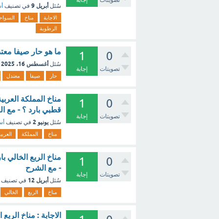
تصويتات
إجابة
أبريل 9
سُئل
في تصنيف
أس
الاجابة
مناخ
السواح
الرطوبة
ما هو حار صيفا معتد
1
0
أغسطس 16، 2025
سُئل
تصويتات
إجابة
حار
صيفا
معتدل
مناخ المملكة العرب
1
0
قطبي بارد ؟ - مع ا
تصويتات
إجابة
يونيو 2
سُئل
في تصنيف
أس
مناخ
المملكة
العربي
مناخ الربع الخالي با
1
0
- مع الشرح
تصويتات
إجابة
أبريل 12
سُئل
في تصنيف
مناخ
الربع
الخالي
الاجابة : مناخ الربع