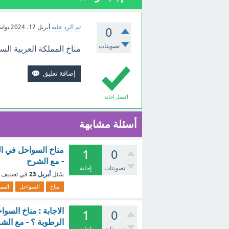
تم الرد عليه
أبريل 12، 2024
بوا
0
تصويتات
مناخ المملكة العربية الس
أفضل إجابة
أسئلة مشابهة
مناخ السواحل في الم
1
0
- مع الشرح
تصويتات
إجابة
أبريل 23
سُئل
في تصنيف
مناخ
السواحل
المم
الاجابة : مناخ السو
1
0
الرطوبة ؟ - مع الش