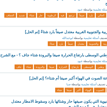
ئلة تعليمية
بواسطة
عبود
الخالي
بارد
صيفاً
ترتفع
فيه
الرطوبة
حار
شتاءَ
شديد
الجفاف
ية والجنوبية الغربية معتدل صيفاً بارد شتاءً [تم الحل]
صنيف
أسئلة تعليمية
بواسطة
ابوعبدالله
بية
والجنوبية
معتدل
صيفاً
بارد
شتاءً
طني الوسطى بارتفاع الحرارة صيفا والبرودة شتاء جاف ؟ - مع الشرح
ئلة تعليمية
بواسطة
عبود
وطني
الوسطى
بارتفاع
الحرارة
صيفا
والبرودة
شتاء
جاف
 الصوت في الهواء أكبر صيفا أم شتاء؟ [تم الحل]
 تصنيف
أسئلة تعليمية
بواسطة
صبا
الصوت
الهواء
أكبر
صيفا
شتاء
لحيوية التي يكون صيفها حار وشتائها بارد وسقوط الامطار معتدل
محتمل هى ؟ - مع الشرح