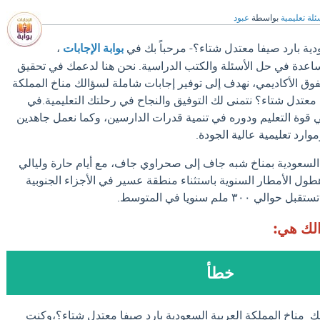
ئلة تعليمية
بواسطة
عبود
ودية بارد صيفا معتدل شتاء؟- مرحباً بك في
بوابة الإجابات
،
مساعدة في حل الأسئلة والكتب الدراسية. نحن هنا لدعمك في تحقيق
فوق الأكاديمي، نهدف إلى توفير إجابات شاملة لسؤالك مناخ المملكة
ا معتدل شتاء؟ نتمنى لك التوفيق والنجاح في رحلتك التعليمية.في
في قوة التعليم ودوره في تنمية قدرات الدارسين، وكما نعمل جاهدين
موارد تعليمية عالية الجودة.
ة السعودية بمناخ شبه جاف إلى صحراوي جاف، مع أيام حارة وليالي
ول الأمطار السنوية باستثناء منطقة عسير في الأجزاء الجنوبية
٣ ملم سنويا في المتوسط.
الك هي:
خطأ
ك مناخ المملكة العربية السعودية بارد صيفا معتدل شتاء؟،وكنت