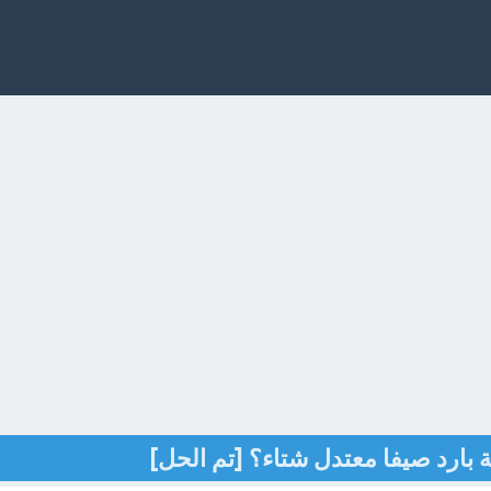
ة بارد صيفا معتدل شتاء؟ [تم الحل]