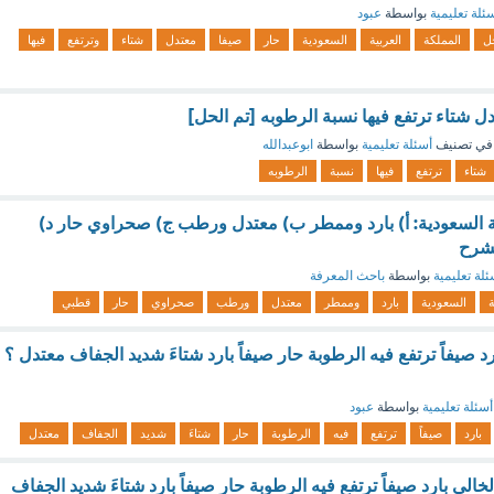
ئلة تعليمية
بواسطة
عبود
ل
المملكة
العربية
السعودية
حار
صيفا
معتدل
شتاء
وترتفع
فيها
ل شتاء ترتفع فيها نسبة الرطوبه [تم الحل]
في تصنيف
أسئلة تعليمية
بواسطة
ابوعبدالله
شتاء
ترتفع
فيها
نسبة
الرطوبه
ية السعودية: أ) بارد وممطر ب) معتدل ورطب ج) صحراوي حار د)
لشرح
ئلة تعليمية
بواسطة
باحث المعرفة
ة
السعودية
بارد
وممطر
معتدل
ورطب
صحراوي
حار
قطبي
رد صيفاً ترتفع فيه الرطوبة حار صيفاً بارد شتاءَ شديد الجفاف معتدل ؟
أسئلة تعليمية
بواسطة
عبود
بارد
صيفاً
ترتفع
فيه
الرطوبة
حار
شتاءَ
شديد
الجفاف
معتدل
 الخالي بارد صيفاً ترتفع فيه الرطوبة حار صيفاً بارد شتاءَ شديد الجفاف