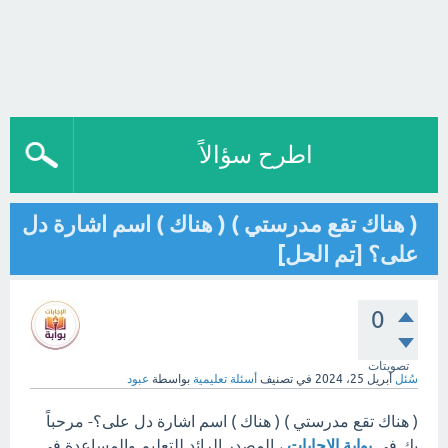
اطرح سؤالاً
( هناك تقع مدرستي ) ( هناك ) اسم اشارة دل
على؟ [تم الحل]
0
تصويتات
سُئل
أبريل 25، 2024
في تصنيف
أسئلة تعليمية
بواسطة
عبود
( هناك تقع مدرستي ) ( هناك ) اسم اشارة دل على؟- مرحباً
بك في
بوابة الإجابات
، المصدر الرائد للتعليم والمساعدة في