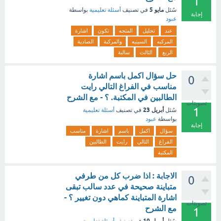
1
مايو 5
سُئل
في تصنيف
أسئلة تعليمية
بواسطة
إجابة
عبود
عند
تحليل
المتجه
تكون
اشارة
المركبه
السينيه
والمركبة
الصادية
الربع
الثالث
سالبة
حل سؤال اكمل باسم اشارة
0
مناسب في الفراغ التالي رايت
الطالبين في المكتبة. ؟ - مع الشرح
تصويتات
1
أبريل 23
سُئل
في تصنيف
أسئلة تعليمية
بواسطة
عبود
إجابة
سؤال
اكمل
باسم
اشارة
مناسب
الفراغ
التالي
رايت
الطالبين
المكتبة
الاجابة : اذا ضرب كل من طرفي
0
متباينة صحيحة في عدد سالب تبقى
اشارة المتباينة كماهي دون تغيير ؟ -
تصويتات
مع الشرح
1
أبريل 10