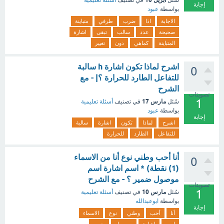
سُئل
في تصنيف
أسئلة تعليمية
إجابة
بواسطة
عبود
الاجابة
اذا
ضرب
طرفي
متباينة
صحيحة
عدد
سالب
تبقى
اشارة
المتباينة
كماهي
دون
تغيير
اشرح لماذا تكون اشارة h سالبة
0
للتفاعل الطارد للحرارة ؟| - مع
الشرح
تصويتات
1
مارس 17
سُئل
في تصنيف
أسئلة تعليمية
بواسطة
عبود
إجابة
اشرح
لماذا
تكون
اشارة
سالبة
للتفاعل
الطارد
للحرارة
أنا أحب وطني نوع أنا من الاسماء
0
(1) نقطة) * اسم اشارة اسم
موصول ضمير ؟ - مع الشرح
تصويتات
1
مارس 10
سُئل
في تصنيف
أسئلة تعليمية
بواسطة
ابوعبدالله
إجابة
أنا
أحب
وطني
نوع
الاسماء