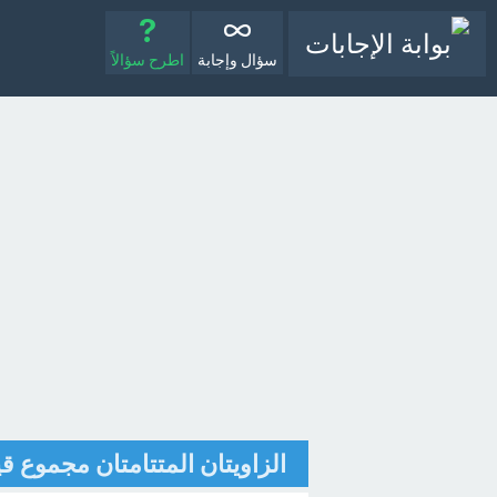
سؤال وإجابة
اطرح سؤالاً
الزاويتان المتتامتان مجموع قي