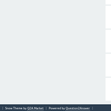
Snow Theme by
Q2A Market
Powered by
Question2Answer