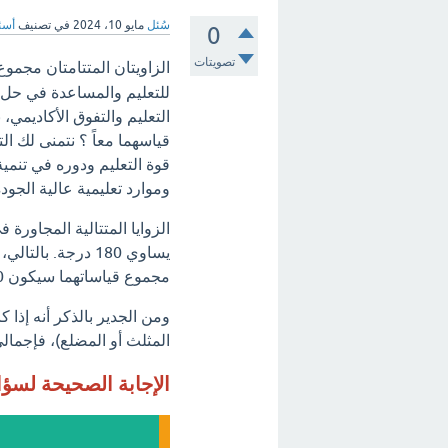
سُئل
مايو 10، 2024
في تصنيف
أسئل
0
تصويتات
الزاويتان المتتامتان مجموع
للتعليم والمساعدة في حل 
التعليم والتفوق الأكاديمي،
قياسهما معاً ؟ نتمنى لك ال
قوة التعليم ودوره في تنمية
وموارد تعليمية عالية الجودة
الزوايا المتتالية المجاور
يساوي 180 درجة. 
مجموع قياساتهما سيكون 180 درجة.
ومن الجدير بالذكر أنه إذا 
المثلث أو المضلع)، فإجمالي قيا
الإجابة الصحيحة لسؤ