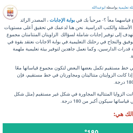
ة تعليمية
بواسطة
ابوعبدالله
 قياسهما معاً ؟- مرحباً بك في
بوابة الإجابات
، المصدر الرائد
الأسئلة والكتب الدراسية. نحن هنا لدعمك في تحقيق أعلى مستويات
 نهدف إلى توفير إجابات شاملة لسؤالك الزاويتان المتتامتان مجموع
توفيق والنجاح في رحلتك التعليمية.في بوابة الاجابات نعتقد بقوة في
 قدرات الدارسين، وكما نعمل جاهدين لتوفير بيئة تعليمية ملهمة
.
ة في خط مستقيم تكمل بعضها البعض لتكون مجموع قياساتها معًا
بالتالي، إذا كانت الزوايتان متتاليتان ومجاورتان في خط مستقيم، فإن
كانت الزوايا المتتالية المجاورة في شكل غير مستقيم (مثل شكل
ساتها سيكون أكبر من 180 درجة.
الك هي:
°180