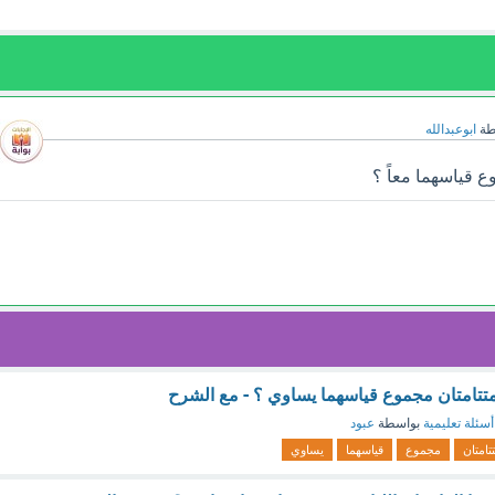
طة
ابوعبدالله
ع قياسهما معاً ؟
 المتتامتان مجموع قياسهما يساوي ؟ - مع الشرح
أسئلة تعليمية
بواسطة
عبود
تتامتان
مجموع
قياسهما
يساوي