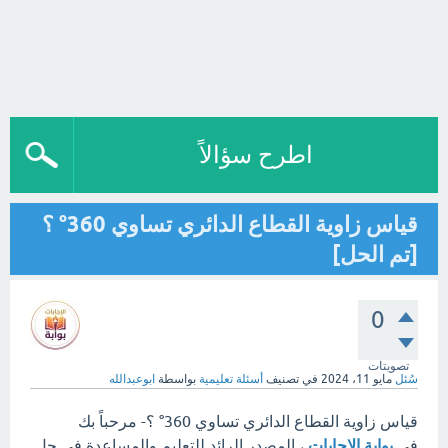
اطرح سؤالاً
قياس زاوية القطاع الدائري تساوي 360° ؟
[تم الحل]
0
تصويتات
سُئل
مايو 11، 2024
في تصنيف
أسئلة تعليمية
بواسطة
ابوعبدالله
قياس زاوية القطاع الدائري تساوي 360° ؟- مرحباً بك
في
بوابة الإجابات
، المصدر الرائد للتعليم والمساعدة في حل