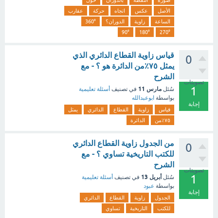
صورة
النقطة
بالدوران
حول
الأصل
عكس
اتجاه
حركة
عقارب
الساعة
زاوية
الدوران؟
360°
90°
180°
270°
قياس زاوية القطاع الدائري الذي
0
يمثل ٧٥٪؜من الدائرة هو ؟ - مع
الشرح
تصويتات
1
مارس 11
سُئل
في تصنيف
أسئلة تعليمية
بواسطة
ابوعبدالله
إجابة
قياس
زاوية
القطاع
الدائري
يمثل
٧٥٪؜من
الدائرة
من الجدول زاوية القطاع الدائري
0
للكتب التاريخية تساوي ؟ - مع
الشرح
تصويتات
1
أبريل 13
سُئل
في تصنيف
أسئلة تعليمية
بواسطة
عبود
إجابة
الجدول
زاوية
القطاع
الدائري
للكتب
التاريخية
تساوي