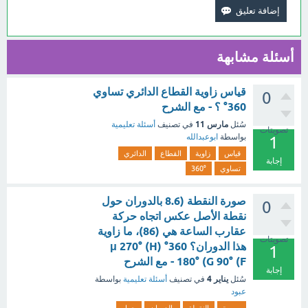
أسئلة مشابهة
قياس زاوية القطاع الدائري تساوي
0
360° ؟ - مع الشرح
مارس 11
سُئل
في تصنيف
أسئلة تعليمية
تصويتات
بواسطة
ابوعبدالله
1
قياس
زاوية
القطاع
الدائري
إجابة
تساوي
360°
صورة النقطة (8.6 بالدوران حول
0
نقطة الأصل عكس اتجاه حركة
عقارب الساعة هي (86)، ما زاوية
تصويتات
هذا الدوران؟ 360° (μ 270° (H
1
180° (G 90° (F - مع الشرح
إجابة
يناير 4
سُئل
في تصنيف
أسئلة تعليمية
بواسطة
عبود