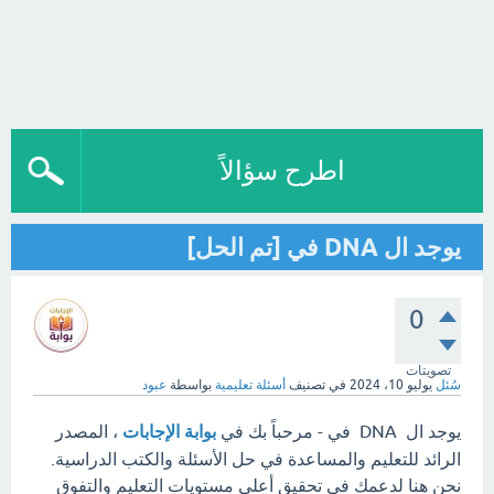
اطرح سؤالاً
يوجد ال DNA في [تم الحل]
0
تصويتات
سُئل
يوليو 10، 2024
في تصنيف
أسئلة تعليمية
بواسطة
عبود
يوجد ال DNA في - مرحباً بك في
بوابة الإجابات
، المصدر
الرائد للتعليم والمساعدة في حل الأسئلة والكتب الدراسية.
نحن هنا لدعمك في تحقيق أعلى مستويات التعليم والتفوق