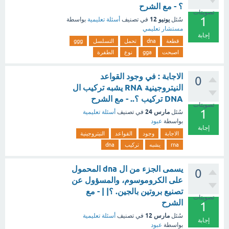
؟ - مع الشرح
تصويتات
1
يونيو 12
سُئل
في تصنيف
أسئلة تعليمية
بواسطة
مستشار تعليمي
إجابة
قطعة
dna
تحمل
التسلسل
ggg
اصبحت
gga
نوع
الطفرة
الاجابة : في وجود القواعد
0
النيتروجينية RNA يشبه تركيب ال
DNA تركيب ؟.. - مع الشرح
تصويتات
1
مارس 24
سُئل
في تصنيف
أسئلة تعليمية
بواسطة
عبود
إجابة
الاجابة
وجود
القواعد
النيتروجينية
rna
يشبه
تركيب
dna
يسمى الجزء من ال dna المحمول
0
على الكروموسوم، والمسؤول عن
تصنيع بروتين بالجين. ؟| | - مع
تصويتات
الشرح
1
مارس 12
سُئل
في تصنيف
أسئلة تعليمية
إجابة
بواسطة
عبود