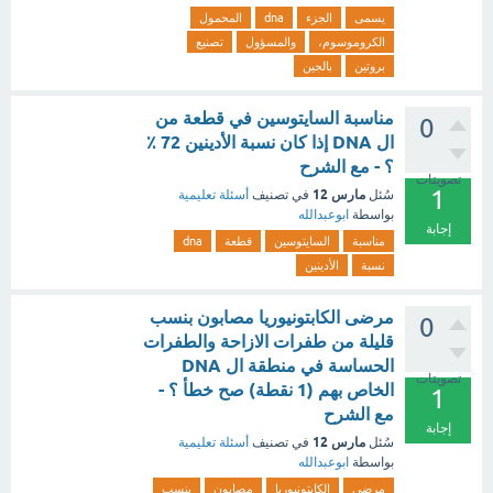
يسمى
الجزء
dna
المحمول
الكروموسوم،
والمسؤول
تصنيع
بروتين
بالجين
مناسبة السايتوسين في قطعة من
0
ال DNA إذا كان نسبة الأدينين 72 ٪
؟ - مع الشرح
تصويتات
1
مارس 12
سُئل
في تصنيف
أسئلة تعليمية
بواسطة
ابوعبدالله
إجابة
مناسبة
السايتوسين
قطعة
dna
نسبة
الأدينين
مرضى الكابتونيوريا مصابون بنسب
0
قليلة من طفرات الازاحة والطفرات
الحساسة في منطقة ال DNA
تصويتات
الخاص بهم (1 نقطة) صح خطأ ؟ -
1
مع الشرح
إجابة
مارس 12
سُئل
في تصنيف
أسئلة تعليمية
بواسطة
ابوعبدالله
مرضى
الكابتونيوريا
مصابون
بنسب