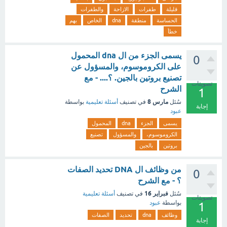
قليلة
طفرات
الازاحة
والطفرات
الحساسة
منطقة
dna
الخاص
بهم
خطأ
يسمى الجزء من ال dna المحمول
0
على الكروموسوم، والمسؤول عن
تصنيع بروتين بالجين. ؟.... - مع
تصويتات
الشرح
1
مارس 8
سُئل
في تصنيف
أسئلة تعليمية
بواسطة
إجابة
عبود
يسمى
الجزء
dna
المحمول
الكروموسوم،
والمسؤول
تصنيع
بروتين
بالجين
من وظائف ال DNA تحديد الصفات
0
؟ - مع الشرح
فبراير 16
سُئل
في تصنيف
أسئلة تعليمية
تصويتات
بواسطة
عبود
1
وظائف
dna
تحديد
الصفات
إجابة