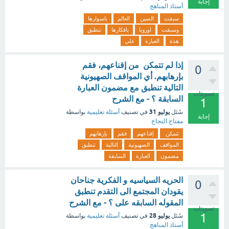
إجابة
أستاذ المناهج
سبقت
الصين
العالم
باسوارها
وسبقت
اوروبا
بافكارها
تنطبق
هذة
العبارة
علي
إذا لم تتمكن من إقناعهم، فقم
0
بإرهابهم. أي المواقف الصهيونية
التالية تنطبق مع مضمون العبارة
تصويتات
السابقة ؟ - مع الشرح
1
يوليو 31
سُئل
في تصنيف
أسئلة تعليمية
بواسطة
إجابة
مفتاح النجاح
تتمكن
إقناعهم
فقم
بإرهابهم
المواقف
الصهيونية
التالية
تنطبق
مضمون
العبارة
السابقة
الحريه السياسيه و الفكرية جناحان
0
يقودان المجتمع الى التقدم تنطبق
المقوله السابقه على ؟ - مع الشرح
تصويتات
1
يوليو 28
سُئل
في تصنيف
أسئلة تعليمية
بواسطة
أستاذ المناهج