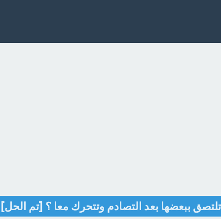
لتصق ببعضها بعد التصادم وتتحرك معا ؟ [تم الحل]