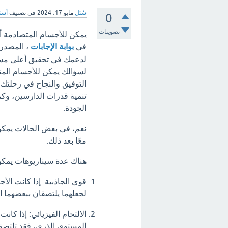
سُئل
مايو 17، 2024
في تصنيف
أسئل
0
تصويتات
يمكن للأجسام المتصادمة أن
في
بوابة الإجابات
، المصدر 
لدعمك في تحقيق أعلى مستوي
لسؤالك يمكن للأجسام المت
التوفيق والنجاح في رحلتك ا
تنمية قدرات الدارسين، وكما
الجودة.
نعم، في بعض الحالات يمكن
معًا بعد ذلك.
هناك عدة سيناريوهات يمكن
قوى الجاذبية: إذا كانت الأ
لجعلهما يلتصقان ببعضهما ا
الالتحام الفيزيائي: إذا ك
المستوى الذري، فقد تلتصق 