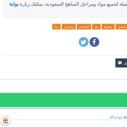
لة لجميع مواد ومراحل المناهج السعودية، يمكنك زيارة
بوابة
تلتصق
ببعضها
بعد
التصادم
وتتحرك
معا
طة
ابوعبدالله