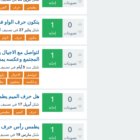
تصويتات
إجابة
يطمس
حرف
العين
يتكون حرف الواو ف
1
0
يناير 27
سُئل
في تصنيف
أ
تصويتات
إجابة
يتكون
حرف
الواو
لتواصل مع الاجيال ي
1
0
المجتمع وعكسه يمقت
تصويتات
إجابة
3 أيام
سُئل
منذ
في تصنيف
لتواصل
الاجيال
يكو
وعكسه
يمقتون
يط
هل حرف الميم يطم
1
0
أبريل 17
سُئل
في تصنيف
تصويتات
إجابة
حرف
الميم
يطمس
يطمس رأس حرف الوا
1
0
مارس 19
سُئل
في تصني
تصويتات
إجابة