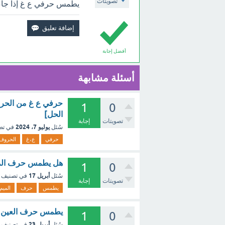
تصويتات
يطمس حرفي ع غ إذا جاء
أفضل إجابة
أسئلة مشابهة
حرفي ع غ من الحرو
1
0
الحل]
تصويتات
إجابة
يوليو 7، 2024
سُئل
في تص
حرفي
ع،غ
الحروف
هل يطمس حرف المي
1
0
أبريل 17
سُئل
في تصنيف
تصويتات
إجابة
يطمس
حرف
الميم
يطمس حرف العين و
1
0
أبريل 23
سُئل
في تصنيف