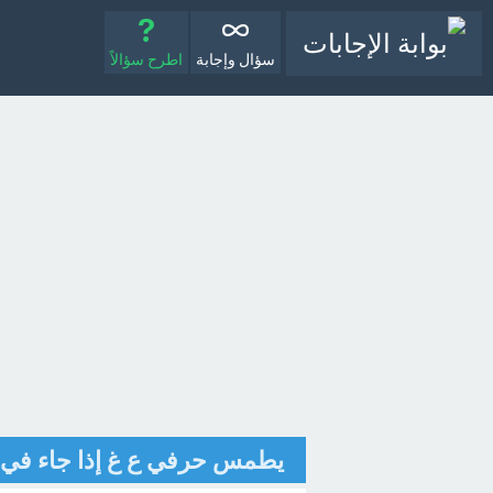
سؤال وإجابة
اطرح سؤالاً
يطمس حرفي ع غ إذا جاء في 