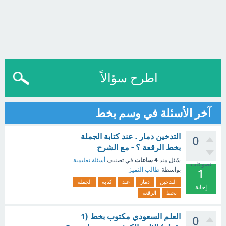
اطرح سؤالاً
آخر الأسئلة في وسم بخط
التدخين دمار . عند كتابة الجملة
0
بخط الرقعة ؟ - مع الشرح
4 ساعات
سُئل
منذ
في تصنيف
أسئلة تعليمية
تصويتات
بواسطة
طالب التميز
1
التدخين
دمار
عند
كتابة
الجملة
إجابة
بخط
الرقعة
العلم السعودي مكتوب بخط (1
0