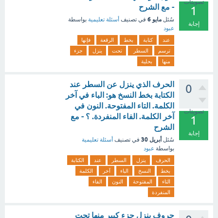
تصويتات
- مع الشرح
1
مايو 6
سُئل
في تصنيف
أسئلة تعليمية
بواسطة
إجابة
عبود
عند
كتابة
بخط
الرقعة
فإنها
ترسم
السطر
تحت
ينزل
جزء
منها
بحلية
الحرف الذي ينزل عن السطر عند
0
الكتابة بخط النسخ هو: الباء في آخر
الكلمة. التاء المفتوحة. النون في
تصويتات
آخر الكلمة. الفاء المنفردة. ؟ - مع
1
الشرح
إجابة
أبريل 30
سُئل
في تصنيف
أسئلة تعليمية
بواسطة
عبود
الحرف
ينزل
السطر
عند
الكتابة
بخط
النسخ
الباء
آخر
الكلمة
التاء
المفتوحة
النون
الفاء
المنفردة
حروف ينزل جزء كبير منها تحت