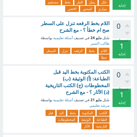
علل
يمثل
التيار
بخط
مستقيم
إجابة
موازي
للمحور
الافقي
اللام بخط الرقعه تنزل على السطر
0
صح ام خطأ ؟ - مع الشرح
مايو 24
سُئل
في تصنيف
أسئلة تعليمية
بواسطة
تصويتات
طالب التميز
1
اللام
بخط
الرقعه
تنزل
السطر
إجابة
خطأ
الكتب المكتوبة بخط اليد قبل
0
الطباعة: (أ) الوثيقة (ب)
المخطوطات (ج) الكتب التاريخية
تصويتات
(د) الآثار ؟ - مع الشرح
1
مايو 21
سُئل
في تصنيف
أسئلة تعليمية
بواسطة
إجابة
مرشد تعليمي
الكتب
المكتوبة
بخط
اليد
قبل
الطباعة
الوثيقة
المخطوطات
التاريخية
الآثار