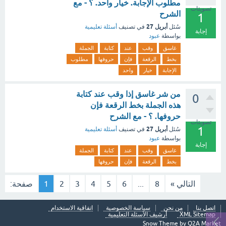
مطلوب الإجابة. خيار واحد. ؟ - مع
تصويتات
الشرح
1
أبريل 27
سُئل
في تصنيف
أسئلة تعليمية
إجابة
بواسطة
عبود
غاسق
وقب
عند
كتابة
الجملة
بخط
الرقعة
فإن
حروفها
مطلوب
الإجابة
خيار
واحد
من شر غاسق إذا وقب عند كتابة
0
هذه الجملة بخط الرقعة فإن
حروفها. ؟ - مع الشرح
تصويتات
1
أبريل 27
سُئل
في تصنيف
أسئلة تعليمية
بواسطة
عبود
إجابة
غاسق
وقب
عند
كتابة
الجملة
بخط
الرقعة
فإن
حروفها
التالي »
8
...
6
5
4
3
2
1
صفحة:
اتصل بنا
من نحن
سياسة الخصوصية
اتفاقية الاستخدام
XML Sitemap
أرشيف الأسئلة التعليمية
Snow Theme by
Q2A Market