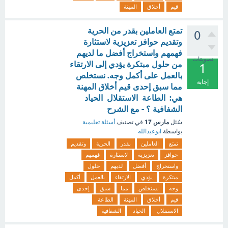
قيم
أخلاق
المهنة
تمتع العاملين بقدر من الحرية
0
وتقديم حوافز تعزيزية لاستثارة
فهمهم واستخراج أفضل ما لديهم
تصويتات
من حلول مبتكرة يؤدي إلى الارتقاء
1
بالعمل على أكمل وجه. نستخلص
إجابة
مما سبق إحدى قيم أخلاق المهنة
هي: الطاعة الاستقلال الحياد
الشفافية ؟ - مع الشرح
مارس 17
سُئل
في تصنيف
أسئلة تعليمية
بواسطة
ابوعبدالله
تمتع
العاملين
بقدر
الحرية
وتقديم
حوافز
تعزيزية
لاستثارة
فهمهم
واستخراج
أفضل
لديهم
حلول
مبتكرة
يؤدي
الارتقاء
بالعمل
أكمل
وجه
نستخلص
مما
سبق
إحدى
قيم
أخلاق
المهنة
الطاعة
الاستقلال
الحياد
الشفافية