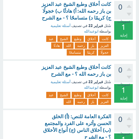
كانت أخلاق وطبع الشيخ عبد العزيز
0
بن باز رحمه الله: أ) هادئًا ب) خجولًا
ج) كريمًا د) متسامحًا ؟ - مع الشرح
تصويتات
1
فبراير 22
سُئل
في تصنيف
أسئلة تعليمية
بواسطة
ابوعبدالله
إجابة
كانت
أخلاق
وطبع
الشيخ
عبد
العزيز
باز
رحمه
الله
هادئًا
خجولًا
كريمًا
متسامحًا
كانت أخلاق وطبع الشيخ عبد العزيز
0
بن باز رحمه الله ؟ - مع الشرح
فبراير 22
سُئل
في تصنيف
أسئلة تعليمية
تصويتات
بواسطة
ابوعبدالله
1
كانت
أخلاق
وطبع
الشيخ
عبد
إجابة
العزيز
باز
رحمه
الله
الفكرة العامة للنص: (أ) الخلق
0
الحسن وأثره على الفرد والمجتمع
(ب) أخلاق الناس (ج) أنواع الأخلاق
تصويتات
؟ - مع الشرح