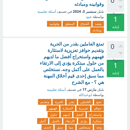
0
وقوانينه ومبادئه
سبتمبر 5، 2024
سُئل
في تصنيف
أسئلة تعليمية
تصويتات
بواسطة
عبود
1
يعتمد
الحجاج
المنطق
وقوانينه
إجابة
ومبادئه
تمتع العاملين بقدر من الحرية
0
وتقديم حوافز تعزيزية لاستثارة
فهمهم واستخراج أفضل ما لديهم
تصويتات
من حلول مبتكرة يؤدي إلى الارتقاء
1
بالعمل على أكمل وجه. نستخلص
إجابة
مما سبق إحدى قيم أخلاق المهنة
هي ؟ - مع الشرح
مارس 17
سُئل
في تصنيف
أسئلة تعليمية
بواسطة
ابوعبدالله
تمتع
العاملين
بقدر
الحرية
وتقديم
حوافز
تعزيزية
لاستثارة
فهمهم
واستخراج
أفضل
لديهم
حلول
مبتكرة
يؤدي
الارتقاء
بالعمل
أكمل
وجه
نستخلص
مما
سبق
إحدى