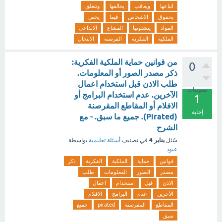
اتباعها
ويعاقب
يخالفها
وتتعلق
بحقوق
الاشخاص
فيما
يخص
المواد
ينشئونها
المشاع
الابداعي
الملكية
الفكرية
القرصنة
الانتحال
من قوانين حماية الملكية الفكرية:
0
ذكر مصدر الصور أو المعلومات.
طلب الاذن قبل استخدام اعمال
تصويتات
الآخرين. عدم استخدام البرامج أو
1
الافلام أو المقاطع المقرصنة
إجابة
(Pirated). جميع ما سبق. - مع
الشرح
يناير 4
سُئل
في تصنيف
أسئلة تعليمية
بواسطة
عبود
قوانين
حماية
الملكية
الفكرية
ذكر
مصدر
الصور
المعلومات
طلب
الاذن
قبل
استخدام
اعمال
الآخرين
عدم
البرامج
الافلام
المقاطع
المقرصنة
pirated
جميع
سبق