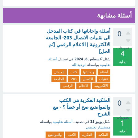
أسئلة مشابهة
أسئلة واجاباتها في كتاب المدخل
0
الى تقنيات الاتصال 203- الجامعة
الالكترونية | الاعلام الرقمي [تم
تصويتات
الحل]
4
أغسطس 6، 2024
سُئل
في تصنيف
أسئلة
إجابة
تعليمية
بواسطة
ابوعبدالله
أسئلة
واجاباتها
كتاب
المدخل
تقنيات
الاتصال
203-
الجامعة
الالكترونية
الاعلام
الرقمي
الملكية الفكرية هي الكتب
0
والمواضيع صح أو خطأ ؟ - مع
الشرح
تصويتات
1
يونيو 25
سُئل
في تصنيف
أسئلة تعليمية
بواسطة
مستشار تعليمي
إجابة
الملكية
الفكرية
الكتب
والمواضيع