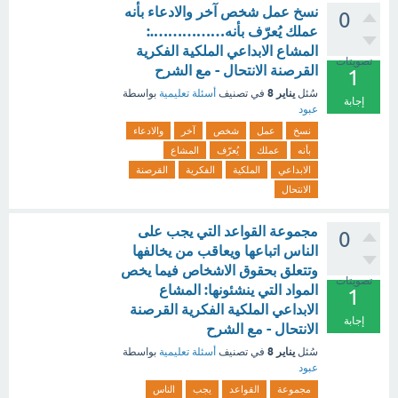
نسخ عمل شخص آخر والادعاء بأنه
0
عملك يُعرّف بأنه…………….:
المشاع الابداعي الملكية الفكرية
تصويتات
القرصنة الانتحال - مع الشرح
1
يناير 8
سُئل
في تصنيف
أسئلة تعليمية
بواسطة
إجابة
عبود
نسخ
عمل
شخص
آخر
والادعاء
بأنه
عملك
يُعرّف
المشاع
الابداعي
الملكية
الفكرية
القرصنة
الانتحال
مجموعة القواعد التي يجب على
0
الناس اتباعها ويعاقب من يخالفها
وتتعلق بحقوق الاشخاص فيما يخص
تصويتات
المواد التي ينشئونها: المشاع
1
الابداعي الملكية الفكرية القرصنة
إجابة
الانتحال - مع الشرح
يناير 8
سُئل
في تصنيف
أسئلة تعليمية
بواسطة
عبود
مجموعة
القواعد
يجب
الناس