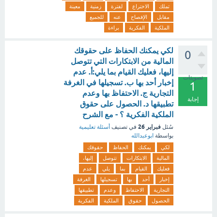
تملك
الاختراع
لفترة
زمنية
معينة
مقابل
الإفصاح
عنه
للجميع
الملكية
الفكرية
براءة
لكي يمكنك الحفاظ على حقوقك
0
المالية من الابتكارات التي تتوصل
إليها، فعليك القيام بما يلي:أ. عدم
تصويتات
إخبار أحد بها ب. تسجيلها في الغرفة
1
التجارية ج. الاحتفاظ بها وعدم
إجابة
تطبيقها د. الحصول على حقوق
الملكية الفكرية ؟ - مع الشرح
فبراير 26
سُئل
في تصنيف
أسئلة تعليمية
بواسطة
ابوعبدالله
لكي
يمكنك
الحفاظ
حقوقك
المالية
الابتكارات
تتوصل
إليها،
فعليك
القيام
بما
يلي
عدم
إخبار
أحد
بها
تسجيلها
الغرفة
التجارية
الاحتفاظ
وعدم
تطبيقها
الحصول
حقوق
الملكية
الفكرية