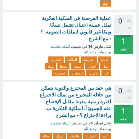
خطأ
عملية القرصنة في الملكية الفكرية
0
تمثل عملية احتيال تشمل نسخًا
وبيعًا غير قانوني للملفات الصوتية. ؟
تصويتات
- مع الشرح
1
مارس 16
سُئل
في تصنيف
أسئلة تعليمية
إجابة
بواسطة
ابوعبدالله
عملية
القرصنة
الملكية
الفكرية
تمثل
احتيال
تشمل
نسخًا
وبيعًا
غير
قانوني
للملفات
الصوتية
هي عقد بين المخترع والدولة يتمكن
0
من خلاله المخترع من تملك الاختراع
لفترة زمنية معينة مقابل الإفصاح
تصويتات
عنه للجميع: أ. الملكية الفكرية ب.
1
براءة الاختراع ؟ - مع الشرح
إجابة
فبراير 26
سُئل
في تصنيف
أسئلة تعليمية
بواسطة
ابوعبدالله
عقد
المخترع
والدولة
يتمكن
خلاله