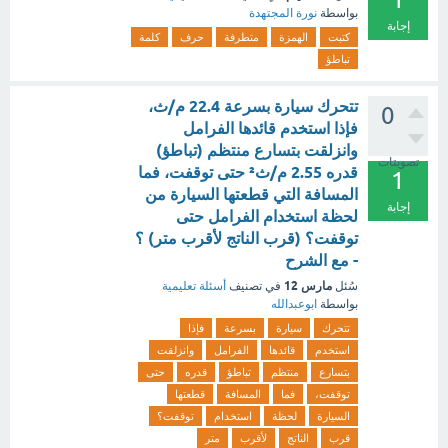
بواسطة
نورة المجتهدة
إجابة
كتبت
الهمزة
متطرفة
حرف
كلمة
تباطؤ
تتحرك سيارة بسرعة 22.4 م/ث،
0
فإذا استخدم قائدها الفرامل
وانزلقت بتسارع منتظم (تباطؤ)
تصويتات
قدره 2.55 م/ث² حتى توقفت، فما
1
المسافة التي قطعتها السيارة من
إجابة
لحظة استخدام الفرامل حتى
توقفت؟ (قرب الناتج لأقرب متر) ؟
- مع الشرح
مارس 12
سُئل
في تصنيف
أسئلة تعليمية
بواسطة
ابوعبدالله
تتحرك
سيارة
بسرعة
فإذا
استخدم
قائدها
الفرامل
وانزلقت
بتسارع
منتظم
تباطؤ
قدره
حتى
توقفت،
فما
المسافة
قطعتها
السيارة
لحظة
استخدام
توقفت؟
قرب
الناتج
لأقرب
متر