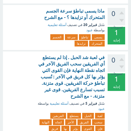
ماذا يسمى تباطؤ سرعة الجسم
0
المتحرك أو تزايدها ؟ - مع الشرح
فبراير 20
سُئل
في تصنيف
أسئلة تعليمية
تصويتات
بواسطة
عبود
1
يسمى
تباطؤ
سرعة
الجسم
إجابة
المتحرك
تزايدها
في لعبة شد الحبل . إذا لم يستطع
0
أي الفريقين سحب الفريق الآخر في
اتجاه نقطة النهاية فإن القوى التي
تصويتات
يؤثر بها كل فريق في الآخر : تُسبب
1
تباطؤ حركة الفريقين. قوى متزنة.
إجابة
تسبب تسارع الفريقين. قوى غير
متزنة. - مع الشرح
فبراير 5
سُئل
في تصنيف
أسئلة تعليمية
بواسطة
عبود
لعبة
الحبل
يستطع
الفريقين
سحب
الفريق
الآخر
اتجاه
النهاية
فإن
القوى
يؤثر
بها
فريق