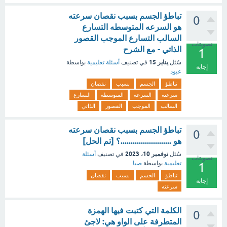
تباطؤ الجسم بسبب نقصان سرعته
0
هو السرعه المتوسطه التسارع
السالب التسارع الموجب القصور
تصويتات
الذاتي - مع الشرح
1
يناير 15
سُئل
في تصنيف
أسئلة تعليمية
بواسطة
إجابة
عبود
تباطؤ
الجسم
بسبب
نقصان
سرعته
السرعه
المتوسطه
التسارع
السالب
الموجب
القصور
الذاتي
تباطؤ الجسم بسبب نقصان سرعته
0
هو .........................؟ [تم الحل]
نوفمبر 10، 2023
سُئل
في تصنيف
أسئلة
تصويتات
تعليمية
بواسطة
صبا
1
تباطؤ
الجسم
بسبب
نقصان
إجابة
سرعته
الكلمة التي كتبت فيها الهمزة
0
المتطرفة على الواو هي: لاجئ