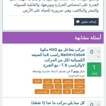
القدرة على امتصاص الحرارة وتوزيعها، والقابلية للسيولة
والتبخر والتكاثف، وهي ضرورية للحياة على الأرض.
أسئلة مشابهة
مركب يتفاعل مع H2O مكونا
0
NaOH+CuSo4 راسب Xما الصيغه
الكيميائية لكل من المركب
تصويتات
Yوالراسب X ؟ - مع الشرح
1
يونيو 7
سُئل
في تصنيف
أسئلة تعليمية
بواسطة
إجابة
نورة المجتهدة
مركب
يتفاعل
h2o
مكونا
naoh
cuso4
راسب
xما
الصيغه
الكيميائية
لكل
المركب
yوالراسب
كل مما يلي مركب ما عدا (1 نقطة)
0