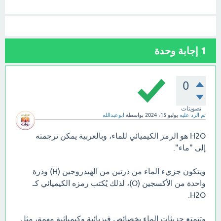
1
إجابة وحدة
0
تصويتات
تم الرد عليه
يوليو 15، 2024
بواسطة
ابوعبدالله
H2O هو الرمز الكيميائي للماء، وبالعربية يمكن ترجمته
إلى "ماء".
ويتكون جزيء الماء من ذرتين من الهيدروجين (H) وذرة
واحدة من الأكسجين (O)، لذلك يُكتب رمزه الكيميائي كـ
H2O.
وتتمتع جزيئات الماء بخصائص فيزيائية وكيميائية مهمة، مثل