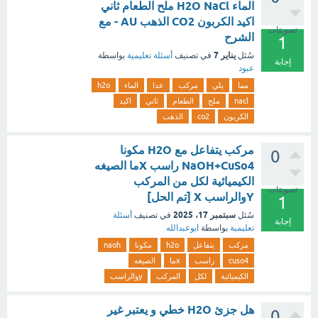
الماء H2O NaCl ملح الطعام ثاني
اكيد الكربون CO2 الذهب AU - مع
تصويتات
الشرح
1
يناير 7
سُئل
في تصنيف
أسئلة تعليمية
بواسطة
إجابة
عبود
مما
يلي
مركب
عدا
الماء
h2o
nacl
ملح
الطعام
ثاني
اكيد
الكربون
co2
الذهب
مركب يتفاعل مع H2O مكونا
0
NaOH+CuSo4 راسب Xما الصيغه
الكيميائية لكل من المركب
تصويتات
Yوالراسب X [تم الحل]
1
سبتمبر 17، 2025
سُئل
في تصنيف
أسئلة
إجابة
تعليمية
بواسطة
ابوعبدالله
مركب
يتفاعل
h2o
مكونا
naoh
cuso4
راسب
xما
الصيغه
الكيميائية
لكل
المركب
yوالراسب
هل جزئ H2O خطي و يعتبر غير
0