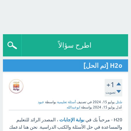
اطرح سؤالاً
H2o [تم الحل]
+1
تصويت
سُئل
يوليو 15، 2024
في تصنيف
أسئلة تعليمية
بواسطة
عبود
عُدل
يوليو 15، 2024
بواسطة
ابوعبدالله
H20 - مرحباً بك في
بوابة الإجابات
، المصدر الرائد للتعليم
والمساعدة في حل الأسئلة والكتب الدراسية. نحن هنا لدعمك