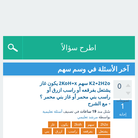
اطرح سؤالاً
آخر الأسئلة في وسم سهم
K2+2H2o سهم 2KoH+x يكون غاز
0
يشتعل بفرقعه أو راسب ازرق أو
راسب بني محمر أو غاز بني محمر ؟
تصويتات
- مع الشرح
1
19 ساعات
سُئل
منذ
في تصنيف
أسئلة تعليمية
إجابة
بواسطة
مرشد تعليمي
2h2o
سهم
2koh
يكون
غاز
يشتعل
بفرقعه
راسب
ازرق
بني