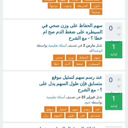
تكون
الخريطة
وجهت
توجيهاً
صحيحاُ
سهم الحفاظ على وزن صحي في
0
السيطره على ضغط الدم صح ام
خطا ؟ - مع الشرح
تصويتات
1
مارس 2
سُئل
في تصنيف
أسئلة تعليمية
بواسطة
ابوعبدالله
إجابة
سهم
الحفاظ
وزن
صحي
السيطره
ضغط
الدم
خطا
عند رسم سهم لتمثيل موقع
0
متسابق فإن طول السهم يدل على
؟ - مع الشرح
تصويتات
1
فبراير 25
سُئل
في تصنيف
أسئلة تعليمية
بواسطة
عبود
إجابة
عند
رسم
سهم
لتمثيل
موقع
متسابق
فإن
طول
السهم
يدل