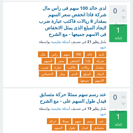
لدى خالد 100 سهم فى راس مال
0
شركة فاذا انخفض سعر السهم
بمقدار 8 ريالات فاكتب عبارة ضرب
تصويتات
لايجاد المبلغ الذى يمثل الانخفاض
1
فى الاسهم جميعها - مع الشرح
إجابة
يناير 21
سُئل
في تصنيف
أسئلة تعليمية
بواسطة
عبود
لدى
خالد
100
سهم
راس
مال
شركة
فاذا
انخفض
سعر
السهم
بمقدار
ريالات
فاكتب
عبارة
ضرب
لايجاد
المبلغ
الذى
يمثل
الانخفاض
الاسهم
جميعها
عند رسم سهم ممثلا حركة متسابق
0
فيدل طول السهم على - مع الشرح
يناير 13
سُئل
في تصنيف
أسئلة تعليمية
بواسطة
تصويتات
عبود
1
عند
رسم
سهم
ممثلا
حركة
إجابة
متسابق
فيدل
طول
السهم