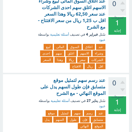
عند اغلاق السوق المالى لبيع وشراء
0
الاسهم اغلق سهم احدى الشركات
عند سعر 62,50 ريالا وهذا السعر
تصويتات
اقل ب 1,25 ريال من سعر الافتتاح -
1
مع الشرح
إجابة
فبراير 4
سُئل
في تصنيف
أسئلة تعليمية
بواسطة
عبود
عند
اغلاق
السوق
المالى
لبيع
وشراء
الاسهم
اغلق
سهم
احدى
الشركات
سعر
ريالا
وهذا
السعر
اقل
ريال
الافتتاح
عند رسم سهم لتمثيل موقع
0
متسابق فإن طول السهم يدل على
الموقع النهائي - مع الشرح
تصويتات
1
يناير 27
سُئل
في تصنيف
أسئلة تعليمية
بواسطة
عبود
إجابة
عند
رسم
سهم
لتمثيل
موقع
متسابق
فإن
طول
السهم
يدل
الموقع
النهائي