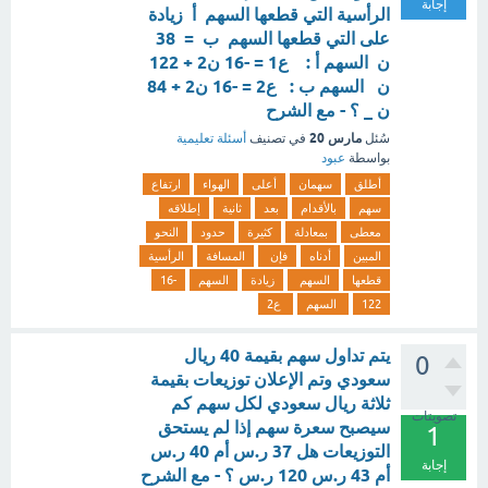
إجابة
الرأسية التي قطعها السهم أ زيادة
على التي قطعها السهم ب = 38
ن السهم أ : ع1 = -16 ن2 + 122
ن السهم ب : ع2 = -16 ن2 + 84
ن _ ؟ - مع الشرح
مارس 20
سُئل
في تصنيف
أسئلة تعليمية
بواسطة
عبود
أطلق
سهمان
أعلى
الهواء
ارتفاع
سهم
بالأقدام
بعد
ثانية
إطلاقه
معطى
بمعادلة
كثيرة
حدود
النحو
المبين
أدناه
فإن
المسافة
الرأسية
قطعها
السهم
زيادة
السهم
-16
122
السهم
ع2
يتم تداول سهم بقيمة 40 ريال
0
سعودي وتم الإعلان توزيعات بقيمة
ثلاثة ريال سعودي لكل سهم كم
تصويتات
سيصبح سعرة سهم إذا لم يستحق
1
التوزيعات هل 37 ر.س أم 40 ر.س
إجابة
أم 43 ر.س 120 ر.س ؟ - مع الشرح