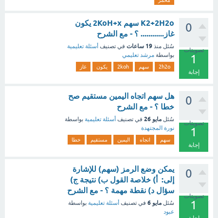
محمر
K2+2H2o سهم 2KoH+x يكون
0
غاز............ ؟ - مع الشرح
19 ساعات
سُئل
منذ
في تصنيف
أسئلة تعليمية
تصويتات
بواسطة
مرشد تعليمي
1
2h2o
سهم
2koh
يكون
غاز
إجابة
هل سهم اتجاه اليمين مستقيم صح
0
خطا ؟ - مع الشرح
مايو 26
سُئل
في تصنيف
أسئلة تعليمية
بواسطة
تصويتات
نورة المجتهدة
1
سهم
اتجاه
اليمين
مستقيم
خطا
إجابة
يمكن وضع الرمز (سهم) للإشارة
0
إلى: أ) خلاصة القول ب) نتيجة ج)
سؤال د) نقطة مهمة ؟ - مع الشرح
تصويتات
1
مايو 6
سُئل
في تصنيف
أسئلة تعليمية
بواسطة
عبود