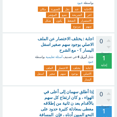
بواسطة
عبود
الاجابة
عند
نقل
الصورة
مكان
اخر
الشريحة
نضع
المؤشر
الاستمرار
الضغط
يكون
شكل
سهم
مزدوج
اجابة : يختلف الاختصار عن الملف
0
الاصلي بوجود سهم صغير اسفل
اليسار ؟ - مع الشرح
تصويتات
1
أبريل 6
سُئل
في تصنيف
أسئلة تعليمية
بواسطة
عبود
إجابة
اجابة
يختلف
الاختصار
الملف
الاصلي
بوجود
سهم
صغير
اسفل
اليسار
إذا أطلق سهمان إلى أعلى في
0
الهواء ، و كان ارتفاع كل سهم
بالأقدام بعد ن ثانية من إطلاقه
تصويتات
معطى بمعادلة كثيرة حدود على
1
النحو المبين أدناه ، فإن المسافة