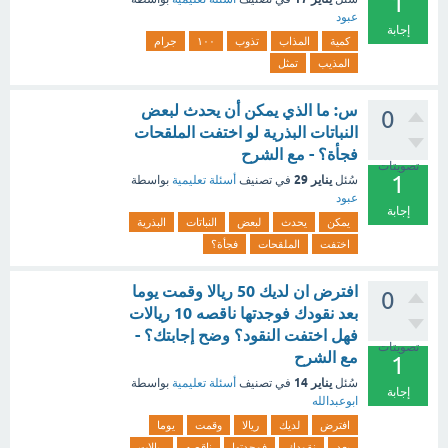
1
عبود
إجابة
كمية
المذاب
تذوب
١٠٠
جرام
المذيب
تمثل
س: ما الذي يمكن أن يحدث لبعض
0
النباتات البذرية لو اختفت الملقحات
فجأة؟ - مع الشرح
تصويتات
1
يناير 29
سُئل
في تصنيف
أسئلة تعليمية
بواسطة
عبود
إجابة
يمكن
يحدث
لبعض
النباتات
البذرية
اختفت
الملقحات
فجأة؟
افترض ان لديك 50 ريالا وقمت يوما
0
بعد نقودك فوجدتها ناقصه 10 ريالات
فهل اختفت النقود؟ وضح إجابتك؟ -
تصويتات
مع الشرح
1
يناير 14
سُئل
في تصنيف
أسئلة تعليمية
بواسطة
إجابة
ابوعبدالله
افترض
لديك
ريالا
وقمت
يوما
بعد
نقودك
فوجدتها
ناقصه
ريالات