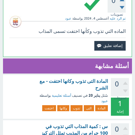
0
تصويتات
تم الرد عليه
أغسطس 4، 2024
بواسطة
عبود
الماده التي تذوب وكأنها اختفت تسمى المذاب
أسئلة مشابهة
المادة التى تذوب وكانها اختفت - مع
0
الشرح
يناير 20
سُئل
في تصنيف
أسئلة تعليمية
بواسطة
تصويتات
عبود
1
المادة
التى
تذوب
وكانها
اختفت
إجابة
س : كمية المذاب التي تذوب في
0
100 جرام من المذيب تمثل التركيز