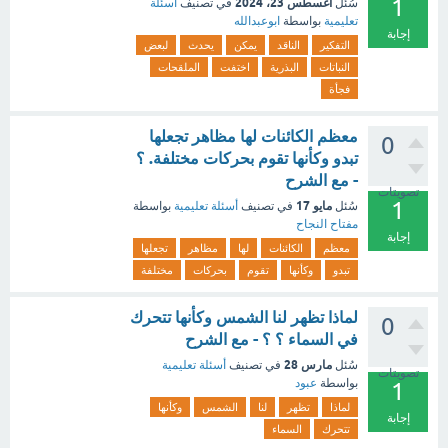
1
أغسطس 23، 2024
سُئل
في تصنيف
أسئلة
تعليمية
بواسطة
ابوعبدالله
إجابة
التفكير
الناقد
يمكن
يحدث
لبعض
النباتات
البذرية
اختفت
الملقحات
فجأة
معظم الكائنات لها مظاهر تجعلها
0
تبدو وكأنها تقوم بحركات مختلفة. ؟
- مع الشرح
تصويتات
1
مايو 17
سُئل
في تصنيف
أسئلة تعليمية
بواسطة
مفتاح النجاح
إجابة
معظم
الكائنات
لها
مظاهر
تجعلها
تبدو
وكأنها
تقوم
بحركات
مختلفة
لماذا تظهر لنا الشمس وكأنها تتحرك
0
في السماء ؟ ؟ - مع الشرح
مارس 28
سُئل
في تصنيف
أسئلة تعليمية
تصويتات
بواسطة
عبود
1
لماذا
تظهر
لنا
الشمس
وكأنها
إجابة
تتحرك
السماء