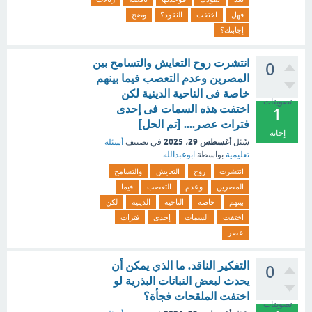
فهل
اختفت
النقود؟
وضح
إجابتك؟
انتشرت روح التعايش والتسامح بين
0
المصرين وعدم التعصب فيما بينهم
خاصة فى الناحية الدينية لكن
تصويتات
اختفت هذه السمات فى إحدى
1
فترات عصر.... [تم الحل]
إجابة
أغسطس 29، 2025
سُئل
في تصنيف
أسئلة
تعليمية
بواسطة
ابوعبدالله
انتشرت
روح
التعايش
والتسامح
المصرين
وعدم
التعصب
فيما
بينهم
خاصة
الناحية
الدينية
لكن
اختفت
السمات
إحدى
فترات
عصر
التفكير الناقد. ما الذي يمكن أن
0
يحدث لبعض النباتات البذرية لو
اختفت الملقحات فجأة؟
تصويتات