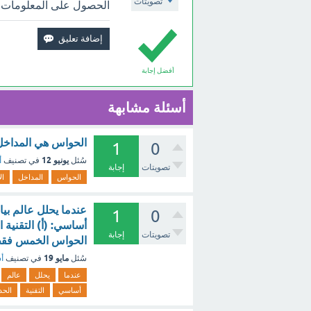
تصويتات
الحصول على المعلومات 
أفضل إجابة
أسئلة مشابهة
الحواس هي المداخل الأساسية لعملية 
1
0
يونيو 12
سُئل
في تصنيف
أ
تصويتات
إجابة
الحواس
المداخل
ال
عندما يحلل عالم بيا
1
0
أساسي: (أ) التقنية 
تصويتات
إجابة
الحواس الخمس فقط
مايو 19
سُئل
في تصنيف
أس
عندما
يحلل
عالم
أساسي
التقنية
الحد