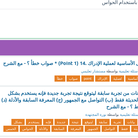
باستخدام الحواس
الإدراك .14 (1 Point) * صواب خطأ ؟ - مع الشرح
سئلة تعليمية
بواسطة
مستشار تعليمي
أساسية
لعملية
الإدراك
point
صواب
خطأ
نات من تجربة سابقة ليتوقع نتيجة تجربة جديدة فإنه يستخدم بشكل
الحديثة فقط (ب) التواصل مع الجمهور (ج) المعرفة السابقة والأدلة (د)
 ؟ - مع الشرح
ئلة تعليمية
بواسطة
نورة المجتهدة
بيانات
تجربة
سابقة
ليتوقع
نتيجة
جديدة
فإنه
يستخدم
بشكل
يثة
فقط
التواصل
الجمهور
المعرفة
السابقة
والأدلة
الحواس
الخمس